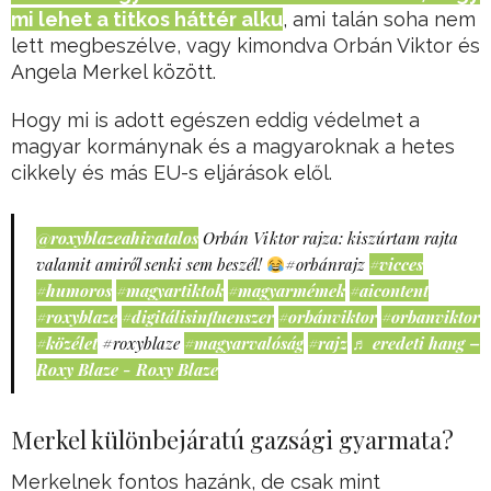
mi lehet a titkos háttér alku
, ami talán soha nem
lett megbeszélve, vagy kimondva Orbán Viktor és
Angela Merkel között.
Hogy mi is adott egészen eddig védelmet a
magyar kormánynak és a magyaroknak a hetes
cikkely és más EU-s eljárások elől.
@roxyblazeahivatalos
Orbán Viktor rajza: kiszúrtam rajta
valamit amiről senki sem beszél!
#orbánrajz
#vicces
#humoros
#magyartiktok
#magyarmémek
#aicontent
#roxyblaze
#digitálisinfluenszer
#orbánviktor
#orbanviktor
#közélet
#roxyblaze
#magyarvalóság
#rajz
♬ eredeti hang –
Roxy Blaze - Roxy Blaze
Merkel különbejáratú gazsági gyarmata?
Merkelnek fontos hazánk, de csak mint