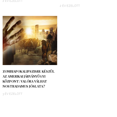
2 ÉV EZELŐTT
2 ÉV EZELŐTT
ZOMBIAPOKALIPSZISRE KÉSZÜL
AZ AMERIKAI JÁRVÁNYÜGYI
KÖZPONT: VALÓRA VÁLHAT
NOSTRADAMUS JÓSLATA?
3 ÉV EZELŐTT