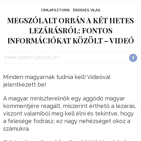
CÍMLAPSZTORIK
ÉRDEKES VILÁG
MEGSZÓLALT ORBÁN A KÉT HETES
LEZÁRÁSRÓL: FONTOS
INFORMÁCIÓKAT KÖZÖLT – VIDEÓ
TITKOK SZIGETE
5 ÉV EZELŐTT
Minden magyarnak tudnia kell! Videóval
jelentkezett be!
A magyar miniszterelnök egy aggódó magyar
kommentjére reagált, miszerint érthető a lezárás,
viszont valamiből meg kell élni és tekintve, hogy
a felesége fodrász, ez nagy nehézséget okoz a
számukra.