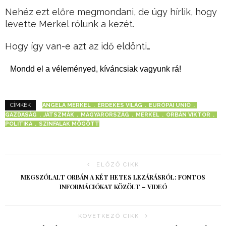
Nehéz ezt előre megmondani, de úgy hírlik, hogy
levette Merkel rólunk a kezét.
Hogy így van-e azt az idő eldönti…
Mondd el a véleményed, kíváncsiak vagyunk rá!
ANGELA MERKEL
ÉRDEKES VILÁG
EURÓPAI UNIÓ
CÍMKÉK
GAZDASÁG
JÁTSZMÁK
MAGYARORSZÁG
MERKEL
ORBÁN VIKTOR
POLITIKA
SZÍNFALAK MÖGÖTT
ELŐZŐ CIKK
MEGSZÓLALT ORBÁN A KÉT HETES LEZÁRÁSRÓL: FONTOS
INFORMÁCIÓKAT KÖZÖLT – VIDEÓ
KÖVETKEZŐ CIKK