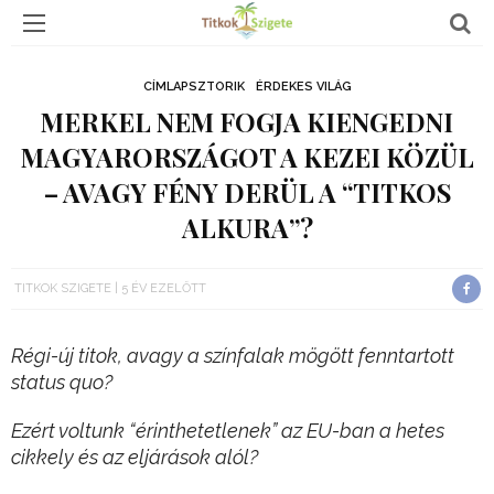
CÍMLAPSZTORIK
ÉRDEKES VILÁG
MERKEL NEM FOGJA KIENGEDNI
MAGYARORSZÁGOT A KEZEI KÖZÜL
– AVAGY FÉNY DERÜL A “TITKOS
ALKURA”?
TITKOK SZIGETE
5 ÉV EZELŐTT
Régi-új titok, avagy a színfalak mögött fenntartott
status quo?
Ezért voltunk “érinthetetlenek” az EU-ban a hetes
cikkely és az eljárások alól?