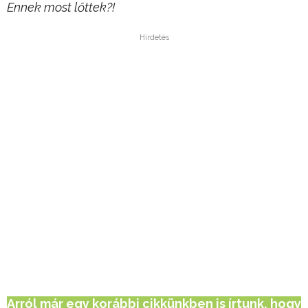
Ennek most lőttek?!
Hirdetés
Arról már egy korábbi cikkünkben is írtunk, hogy