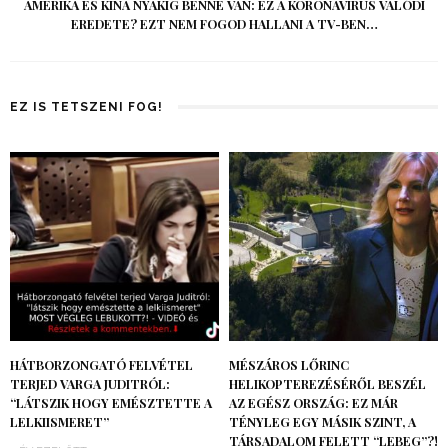
AMERIKA ÉS KÍNA NYAKIG BENNE VAN: EZ A KORONAVÍRUS VALÓDI
EREDETE? EZT NEM FOGOD HALLANI A TV-BEN…
EZ IS TETSZENI FOG!
HÁTBORZONGATÓ FELVÉTEL
MÉSZÁROS LŐRINC
TERJED VARGA JUDITRÓL:
HELIKOPTEREZÉSÉRŐL BESZÉL
“LÁTSZIK HOGY EMÉSZTETTE A
AZ EGÉSZ ORSZÁG: EZ MÁR
LELKIISMERET”
TÉNYLEG EGY MÁSIK SZINT, A
TÁRSADALOM FELETT “LEBEG”?!