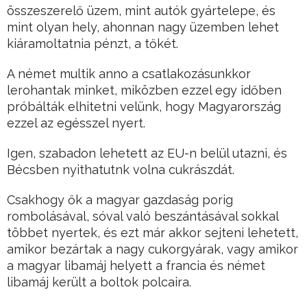
összeszerelő üzem, mint autók gyártelepe, és
mint olyan hely, ahonnan nagy üzemben lehet
kiáramoltatnia pénzt, a tőkét.
A német multik anno a csatlakozásunkkor
lerohantak minket, miközben ezzel egy időben
próbálták elhitetni velünk, hogy Magyarország
ezzel az egésszel nyert.
Igen, szabadon lehetett az EU-n belül utazni, és
Bécsben nyithatutnk volna cukrászdát.
Csakhogy ők a magyar gazdaság porig
rombolásával, sóval való beszántásával sokkal
többet nyertek, és ezt már akkor sejteni lehetett,
amikor bezártak a nagy cukorgyárak, vagy amikor
a magyar libamáj helyett a francia és német
libamáj került a boltok polcaira.