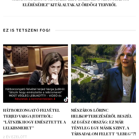
ELÉRÉSÉHEZ” KITÁLALTAK AZ ÖRDÖGI TERVRŐL
EZ IS TETSZENI FOG!
HÁTBORZONGATÓ FELVÉTEL
MÉSZÁROS LŐRINC
TERJED VARGA JUDITRÓL:
HELIKOPTEREZÉSÉRŐL BESZÉL
“LÁTSZIK HOGY EMÉSZTETTE A
AZ EGÉSZ ORSZÁG: EZ MÁR
LELKIISMERET”
TÉNYLEG EGY MÁSIK SZINT, A
TÁRSADALOM FELETT “LEBEG”?!
2 ÉV EZELŐTT