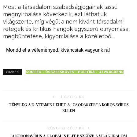
Most a társadalom szabadságjogainak lassú
megnyirbálása következik, ezt láthatjuk
világszerte, míg végül a nem kívánt társadalmi
rétegek és kritikus hangok egyszerű elnyomása,
megbüntetése, kigyomlálása a közéletből.
Mondd el a véleményed, kíváncsiak vagyunk rá!
KONTEÓ
ÖSSZEESKÜVÉS
POLITIKA
ÚJ VILÁGREND
CÍMKÉK
ELŐZŐ CIKK
TÉNYLEG A D-VITAMIN LEHET A “CSODASZER” A KORONAVÍRUS
ELLEN
KÖVETKEZŐ CIKK
“A KORONAVÍRUS A GLOBÁLIS ELIT ESZKÖZE A VILÁGURALOM