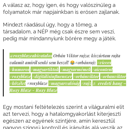
A válasz az, hogy igen, és hogy valószínűleg a
folyamatok már napjainkban is erősen zajlanak.
Mindezt ráadásul úgy, hogy a tömeg, a
társadalom, a NÉP még csak észre sem veszi,
pedig már mindannyiunk bőrére megy a játék.
@roxyblazeahivatalos
Orbán Viktor rajza: kiszúrtam rajta
valamit amiről senki sem beszél!
#orbánrajz
#vicces
#humoros
#magyartiktok
#magyarmémek
#aicontent
#roxyblaze
#digitálisinfluenszer
#orbánviktor
#orbanviktor
#közélet
#roxyblaze
#magyarvalóság
#rajz
♬ eredeti hang –
Roxy Blaze - Roxy Blaze
Egy mostani feltételezés szerint a világuralmi elit
azt tervezi, hogy a hatalomgyakorlást kiterjeszti
egészen az egyének szintjére, amin keresztül
nagyon szigorú kontroll és irányítás alá veszik az