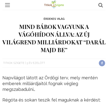
ÉRDEKES VILÁG
MIND BÁBOK VAGYUNK A
VÁGÓHÍDON ÁLLVA: AZ ÚJ
VILÁGREND MILLIÁRDOKAT “DARÁL
MAJD BE”
TITKOK SZIGETE
5 ÉV EZELŐTT
Napvilágot látott az Ördögi terv, mely mentén
emberek milliárdjaitól fognak végleg
megszabadulni…
Régóta és sokan teszik fel maguknak a kérdést: