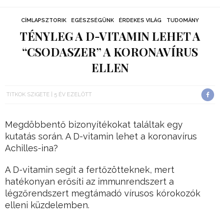
CÍMLAPSZTORIK
EGÉSZSÉGÜNK
ÉRDEKES VILÁG
TUDOMÁNY
TÉNYLEG A D-VITAMIN LEHET A
“CSODASZER” A KORONAVÍRUS
ELLEN
TITKOK SZIGETE
5 ÉV EZELŐTT
Megdöbbentő bizonyítékokat találtak egy
kutatás során. A D-vitamin lehet a koronavírus
Achilles-ina?
A D-vitamin segít a fertőzötteknek, mert
hatékonyan erősíti az immunrendszert a
légzőrendszert megtámadó vírusos kórokozók
elleni küzdelemben.