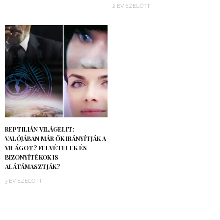
2 ÉV EZELŐTT
REPTILIÁN VILÁGELIT:
VALÓJÁBAN MÁR ŐK IRÁNYÍTJÁK A
VILÁGOT? FELVÉTELEK ÉS
BIZONYÍTÉKOK IS
ALÁTÁMASZTJÁK?
3 ÉV EZELŐTT