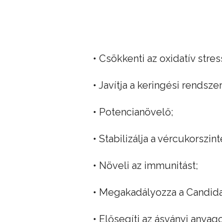
• Csökkenti az oxidatív stres
• Javítja a keringési rendsz
• Potencianövelő;
• Stabilizálja a vércukorszint
• Növeli az immunitást;
• Megakadályozza a Candida
• Elősegíti az ásványi anyag