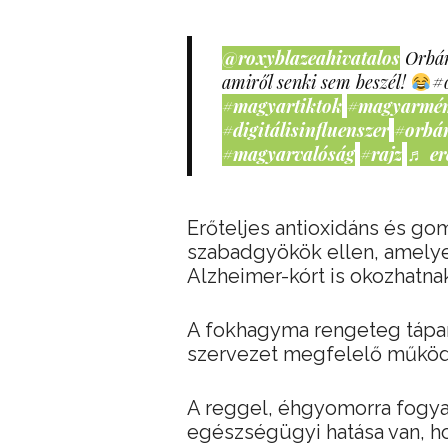
@roxyblazeahivatalos
Orbán
amiről senki sem beszél!
#
#magyartiktok
#magyarmé
#digitálisinfluenszer
#orbá
#magyarvalóság
#rajz
♬ er
Erőteljes antioxidáns és g
szabadgyökök ellen, amelye
Alzheimer-kórt is okozhatna
A fokhagyma rengeteg tápan
szervezet megfelelő műkö
A reggel, éhgyomorra fogy
egészségügyi hatása van, h