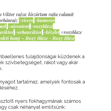
 Viktor rajza: kiszúrtam rajta valamit
orbánrajz
#vicces
#humoros
mek
#aicontent
#roxyblaze
nviktor
#orbanviktor
#közélet
#roxyblaze
edeti hang – Roxy Blaze - Roxy Blaze
ombaellenes tulajdonságai küzdenek a
k szívbetegséget, rákot vagy akár
k.
yagot tartalmaz, amelyek fontosak a
déséhez.
asztott nyers fokhagymának számos
ogy csak néhányat említsünk: