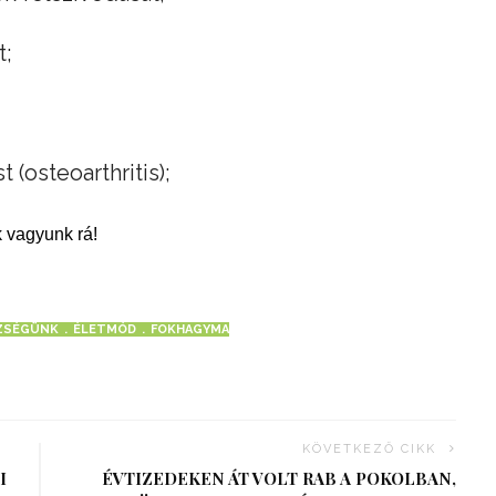
t;
t (osteoarthritis);
 vagyunk rá!
ZSÉGÜNK
ÉLETMÓD
FOKHAGYMA
KÖVETKEZŐ CIKK
I
ÉVTIZEDEKEN ÁT VOLT RAB A POKOLBAN,