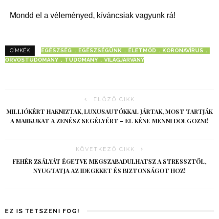
Mondd el a véleményed, kíváncsiak vagyunk rá!
EGÉSZSÉG
EGÉSZSÉGÜNK
ÉLETMÓD
KORONAVÍRUS
CÍMKÉK
ORVOSTUDOMÁNY
TUDOMÁNY
VILÁGJÁRVÁNY
ELŐZŐ CIKK
MILLIÓKÉRT HAKNIZTAK, LUXUSAUTÓKKAL JÁRTAK, MOST TARTJÁK
A MARKUKAT A ZENÉSZ SEGÉLYÉRT – EL KÉNE MENNI DOLGOZNI!
KÖVETKEZŐ CIKK
FEHÉR ZSÁLYÁT ÉGETVE MEGSZABADULHATSZ A STRESSZTŐL,
NYUGTATJA AZ IDEGEKET ÉS BIZTONSÁGOT HOZ!
EZ IS TETSZENI FOG!