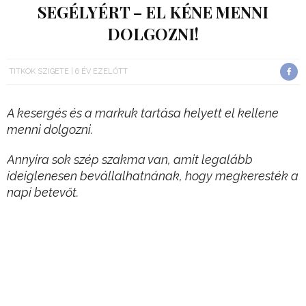
SEGÉLYÉRT – EL KÉNE MENNI
DOLGOZNI!
TITKOK SZIGETE
6 ÉV EZELŐTT
A kesergés és a markuk tartása helyett el kellene
menni dolgozni.
Annyira sok szép szakma van, amit legalább
ideiglenesen bevállalhatnának, hogy megkeresték a
napi betevőt.
Ja, de hogy akkor kiderülne, hogy máshoz már full
tehetségtelenek…?
Hirdetés