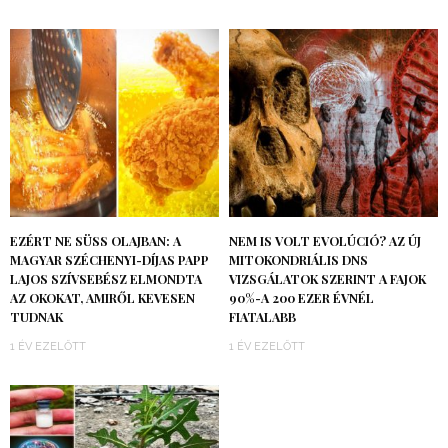
EZÉRT NE SÜSS OLAJBAN: A
NEM IS VOLT EVOLÚCIÓ? AZ ÚJ
MAGYAR SZÉCHENYI-DÍJAS PAPP
MITOKONDRIÁLIS DNS
LAJOS SZÍVSEBÉSZ ELMONDTA
VIZSGÁLATOK SZERINT A FAJOK
AZ OKOKAT, AMIRŐL KEVESEN
90%-A 200 EZER ÉVNÉL
TUDNAK
FIATALABB
1 ÉV EZELŐTT
1 ÉV EZELŐTT