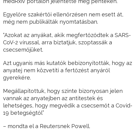
medRxiv portálon jelentette meg pénteken.
Egyelőre szakértői ellenőrzésen nem esett át,
még nem publikálták nyomtatásban.
“Azokat az anyákat, akik megfertőződtek a SARS-
CoV-2 vírussal, arra biztatjuk, szoptassák a
csecsemőjüket.
Azt ugyanis más kutatók bebizonyították, hogy az
anyatej nem közvetíti a fertőzést anyáról
gyerekére.
Megállapítottuk, hogy szinte bizonyosan jelen
vannak az anyatejben az antitestek és
lehetséges, hogy megvédik a csecsemőt a Covid-
19 betegségtől”
– mondta el a Reutersnek Powell.