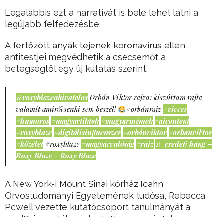
Legalábbis ezt a narratívát is bele lehet látni a
legújabb felfedezésbe.
A fertőzött anyák tejének koronavírus elleni
antitestjei megvédhetik a csecsemőt a
betegségtől egy új kutatás szerint.
@roxyblazeahivatalos
Orbán Viktor rajza: kiszúrtam rajta
valamit amiről senki sem beszél!
#orbánrajz
#vicces
#humoros
#magyartiktok
#magyarmémek
#aicontent
#roxyblaze
#digitálisinfluenszer
#orbánviktor
#orbanviktor
#közélet
#roxyblaze
#magyarvalóság
#rajz
♬ eredeti hang –
Roxy Blaze - Roxy Blaze
A New York-i Mount Sinai kórház Icahn
Orvostudományi Egyetemének tudósa, Rebecca
Powell vezette kutatócsoport tanulmányát a