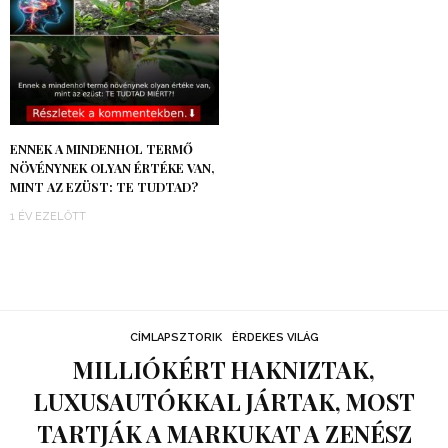
ENNEK A MINDENHOL TERMŐ
NÖVÉNYNEK OLYAN ÉRTÉKE VAN,
MINT AZ EZÜST: TE TUDTAD?
1 ÉV EZELŐTT
CÍMLAPSZTORIK
ÉRDEKES VILÁG
MILLIÓKÉRT HAKNIZTAK,
LUXUSAUTÓKKAL JÁRTAK, MOST
TARTJÁK A MARKUKAT A ZENÉSZ