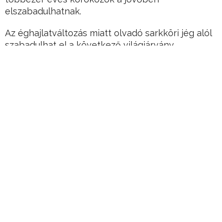
elszabadulhatnak.
Az éghajlatváltozás miatt olvadó sarkköri jég alól
szabadulhat el a következő világjárvány
kórokozója egy tanulmány szerint
– írja a Metro.
Hirdetés