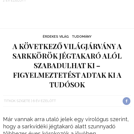
2 ÉV EZELŐTT
ÉRDEKES VILÁG
TUDOMÁNY
A KÖVETKEZŐ VILÁGJÁRVÁNY A
SARKKÖRÖK JÉGTAKARÓ ALÓL
SZABADULHAT KI –
FIGYELMEZTETÉST ADTAK KI A
TUDÓSOK
TITKOK SZIGETE
6 ÉV EZELŐTT
Már vannak arra utaló jelek egy virológus szerint,
hogy a sarkvidéki jégtakaró alatt szunnyadó
többezer éves kórokozók a jövőben