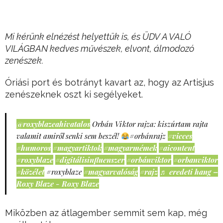
Mi kérünk elnézést helyettük is, és ÜDV A VALÓ
VILÁGBAN kedves művészek, elvont, álmodozó
zenészek.
Óriási port és botrányt kavart az, hogy az Artisjus
zenészeknek oszt ki segélyeket.
@roxyblazeahivatalos
Orbán Viktor rajza: kiszúrtam rajta
valamit amiről senki sem beszél!
#orbánrajz
#vicces
#humoros
#magyartiktok
#magyarmémek
#aicontent
#roxyblaze
#digitálisinfluenszer
#orbánviktor
#orbanviktor
#közélet
#roxyblaze
#magyarvalóság
#rajz
♬ eredeti hang –
Roxy Blaze - Roxy Blaze
Miközben az átlagember semmit sem kap, még