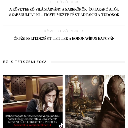
ELŐZŐ CIKK
A KÖVETKEZŐ VILÁGJÁRVÁNY A SARKKÖRÖK JÉGTAKARÓ ALÓL
SZABADULHAT KI – FIGYELMEZTETÉST ADTAK KI A TUDÓSOK
KÖVETKEZŐ CIKK
ÓRIÁSI FELFEDEZÉST TETTEK A KORONAVÍRUS KAPCSÁN
EZ IS TETSZENI FOG!