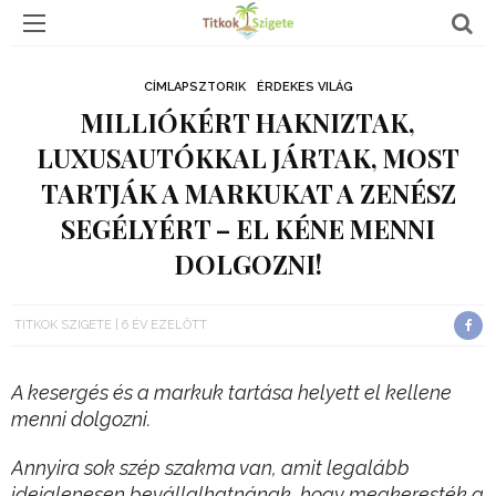
CÍMLAPSZTORIK
ÉRDEKES VILÁG
MILLIÓKÉRT HAKNIZTAK,
LUXUSAUTÓKKAL JÁRTAK, MOST
TARTJÁK A MARKUKAT A ZENÉSZ
SEGÉLYÉRT – EL KÉNE MENNI
DOLGOZNI!
TITKOK SZIGETE
6 ÉV EZELŐTT
A kesergés és a markuk tartása helyett el kellene
menni dolgozni.
Annyira sok szép szakma van, amit legalább
ideiglenesen bevállalhatnának, hogy megkeresték a