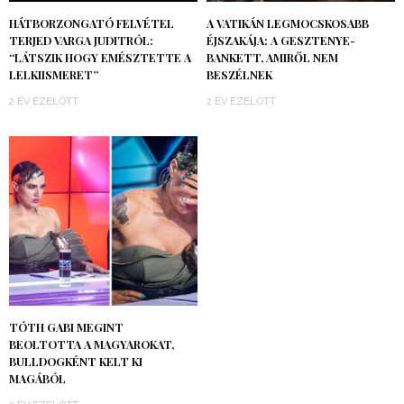
HÁTBORZONGATÓ FELVÉTEL
A VATIKÁN LEGMOCSKOSABB
TERJED VARGA JUDITRÓL:
ÉJSZAKÁJA: A GESZTENYE-
“LÁTSZIK HOGY EMÉSZTETTE A
BANKETT, AMIRŐL NEM
LELKIISMERET”
BESZÉLNEK
2 ÉV EZELŐTT
2 ÉV EZELŐTT
TÓTH GABI MEGINT
BEOLTOTTA A MAGYAROKAT,
BULLDOGKÉNT KELT KI
MAGÁBÓL