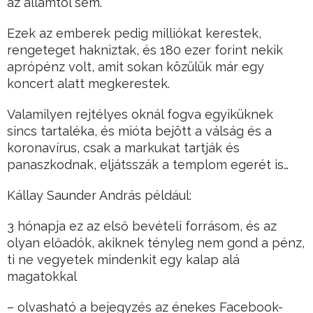
az államtól sem.
Ezek az emberek pedig milliókat kerestek,
rengeteget hakniztak, és 180 ezer forint nekik
aprópénz volt, amit sokan közülük már egy
koncert alatt megkerestek.
Valamilyen rejtélyes oknál fogva egyiküknek
sincs tartaléka, és mióta bejött a válság és a
koronavírus, csak a markukat tartják és
panaszkodnak, eljátsszák a templom egerét is…
Kállay Saunder András például:
3 hónapja ez az első bevételi forrásom, és az
olyan előadók, akiknek tényleg nem gond a pénz,
ti ne vegyetek mindenkit egy kalap alá
magatokkal
– olvasható a bejegyzés az énekes Facebook-