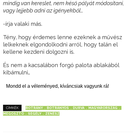
mindig van kereslet, nem késő pályát módosítani,
vagy lejjebb adni az igényekből…
-írja valaki más.
Tény, hogy érdemes lenne ezeknek a művész
lelkeknek elgondolkodni arról, hogy talán el
kellene kezdeni dolgozni is.
És nem a kacsalábon forgó palota ablakából
kibámulni…
Mondd el a véleményed, kíváncsiak vagyunk rá!
BOTRÁNY
BOTRÁNYOS
DURVA
MAGYARORSZÁG
CÍMKÉK
MEGOSZTÓ
SEGÉLY
ZENÉSZ