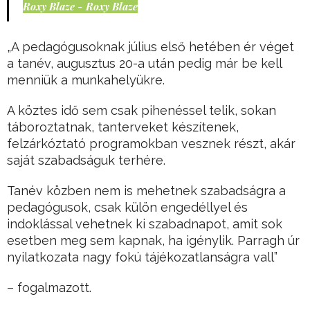
Roxy Blaze - Roxy Blaze
„A pedagógusoknak július első hetében ér véget
a tanév, augusztus 20-a után pedig már be kell
menniük a munkahelyükre.
A köztes idő sem csak pihenéssel telik, sokan
táboroztatnak, tanterveket készítenek,
felzárkóztató programokban vesznek részt, akár
saját szabadságuk terhére.
Tanév közben nem is mehetnek szabadságra a
pedagógusok, csak külön engedéllyel és
indoklással vehetnek ki szabadnapot, amit sok
esetben meg sem kapnak, ha igénylik. Parragh úr
nyilatkozata nagy fokú tájékozatlanságra vall”
– fogalmazott.