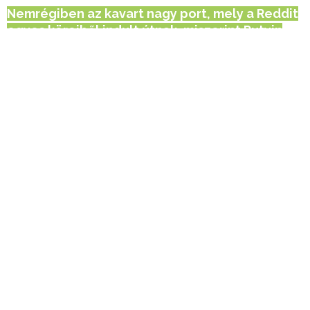
Nemrégiben az kavart nagy port, mely a Reddit
egyes köreiből indult útnak, miszerint Putyin
nemrég rákban halt meg, és egy alakváltó
földönkívülivel helyettesítették.
Hirdetés