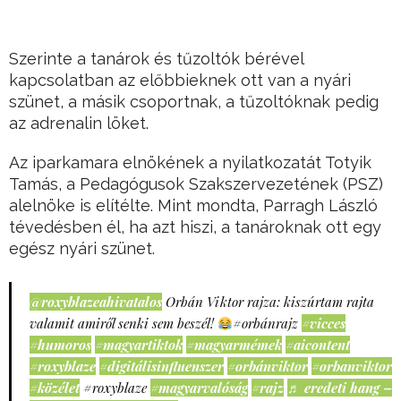
Szerinte a tanárok és tűzoltók bérével
kapcsolatban az előbbieknek ott van a nyári
szünet, a másik csoportnak, a tűzoltóknak pedig
az adrenalin löket.
Az iparkamara elnökének a nyilatkozatát Totyik
Tamás, a Pedagógusok Szakszervezetének (PSZ)
alelnöke is elítélte. Mint mondta, Parragh László
tévedésben él, ha azt hiszi, a tanároknak ott egy
egész nyári szünet.
@roxyblazeahivatalos
Orbán Viktor rajza: kiszúrtam rajta
valamit amiről senki sem beszél!
#orbánrajz
#vicces
#humoros
#magyartiktok
#magyarmémek
#aicontent
#roxyblaze
#digitálisinfluenszer
#orbánviktor
#orbanviktor
#közélet
#roxyblaze
#magyarvalóság
#rajz
♬ eredeti hang –