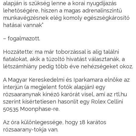
alapján is szükség lenne a korai nyugdíjazás
lehetőségére, hiszen a magas adrenalinszintű
munkavégzésnek elég komoly egészségkárosító
hatásai vannak”
– fogalmazott.
Hozzátette: ma már toborzással is alig találni
fiatalokat, akik a tűzoltó hivatást választanák, a
létszámhiány pedig több éve nehézségeket okoz.
A Magyar Kereskedelmi és Iparkamara elnöke az
interjún (a megjelent fotók alapján) egy
rózsaaranynak kinéző karórát visel, ami az rtl.hu
szerint kísértetiesen hasonlít egy Rolex Cellini
50535 Moonphase-re.
Az óra különlegessége, hogy 18 karátos
rózsaarany-tokja van.