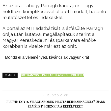
Ez az óra – ahogy Parragh karórája is – egy
holdfázis komplikációval ellátott modell, hasonló
mutatószettel és indexekkel.
A portál az MTI adatbázisát is átfésülte Parragh
órája után kutatva, megállapításuk szerint a
Magyar Kereskedelmi és Iparkamara elnöke
korábban is viselte már ezt az órát.
Mondd el a véleményed, kíváncsiak vagyunk rá!
BOTRÁNYOS
PARRAGH LÁSZLÓ
POLITIKA
CÍMKÉK
ELŐZŐ CIKK
PUTYIN EGY 2. VILÁGHÁBORÚS PILÓTA REINKARNÁCIÓJA? ÚJABB
ELMÉLET BORZOLJA A KEDÉLYEKET