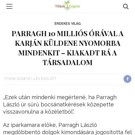
ÉRDEKES VILÁG
PARRAGH 10 MILLIÓS ÓRÁVAL A
KARJÁN KÜLDENE NYOMORBA
MINDENKIT – KIAKADT RÁ A
TÁRSADALOM
TITKOK SZIGETE
4 ÉV EZELŐTT
„Ezek után mindenki megértené, ha Parragh
László úr sűrű bocsánatkérések közepette
visszavonulna a közéletből”.
Az iparkamara elöke, Parragh László
megdöbbentő dolgok kimondására jogosította fel