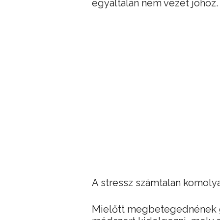
egyáltalán nem vezet jóhoz.
A stressz számtalan komolya
Mielőtt megbetegednének g