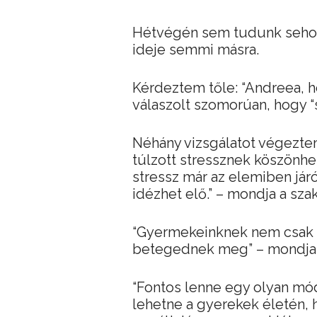
Hétvégén sem tudunk sehova 
ideje semmi másra.
Kérdeztem tőle: “Andreea, h
válaszolt szomorúan, hogy “
Néhány vizsgálatot végeztem
túlzott stressznek köszönhe
stressz már az elemiben já
idézhet elő.” – mondja a sz
“Gyermekeinknek nem csak 
betegednek meg” – mondja 
“Fontos lenne egy olyan mód
lehetne a gyerekek életén, 