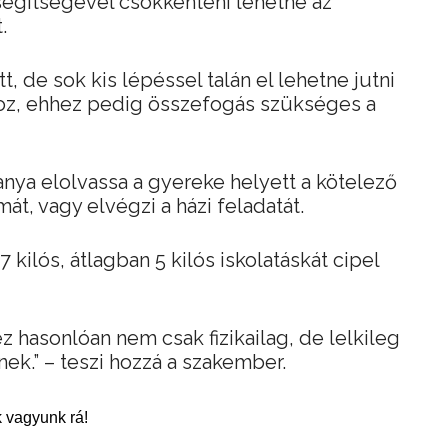
segítségével csökkenteni lehetne az
.
 de sok kis lépéssel talán el lehetne jutni
z, ehhez pedig összefogás szükséges a
nya elolvassa a gyereke helyett a kötelező
mát, vagy elvégzi a házi feladatát.
7 kilós, átlagban 5 kilós iskolatáskát cipel
 hasonlóan nem csak fizikailag, de lelkileg
.” – teszi hozzá a szakember.
 vagyunk rá!