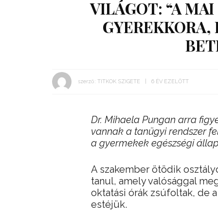
VILÁGOT: “A MA
GYEREKKORA, 
BET
szerző:
TITKOK SZIGETE
6 ÉV EZELŐTT
Dr. Mihaela Pungan arra figy
vannak a tanügyi rendszer fe
a gyermekek egészségi állapo
A szakember ötödik osztályo
tanul, amely valósággal meg
oktatási órák zsúfoltak, de 
estéjük.