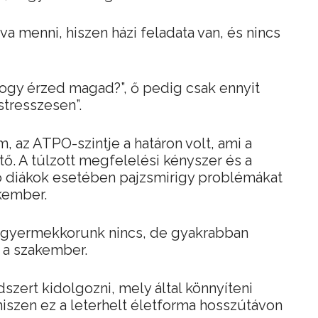
menni, hiszen házi feladata van, és nincs
ogy érzed magad?”, ő pedig csak ennyit
stresszesen”.
, az ATPO-szintje a határon volt, ami a
tő. A túlzott megfelelési kényszer és a
ró diákok esetében pajzsmirigy problémákat
akember.
gyermekkorunk nincs, de gyakrabban
a szakember.
szert kidolgozni, mely által könnyíteni
hiszen ez a leterhelt életforma hosszútávon