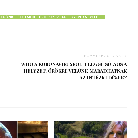
SÉGÜNK
ÉLETMÓD
ÉRDEKES VILÁG
GYEREKNEVELÉS
KÖVETKEZŐ CIKK
WHO A KORONAVÍRUSRÓL: ELÉGGÉ SÚLYOS A
HELYZET, ÖRÖKRE VELÜNK MARADHATNAK
AZ INTÉZKEDÉSEK?