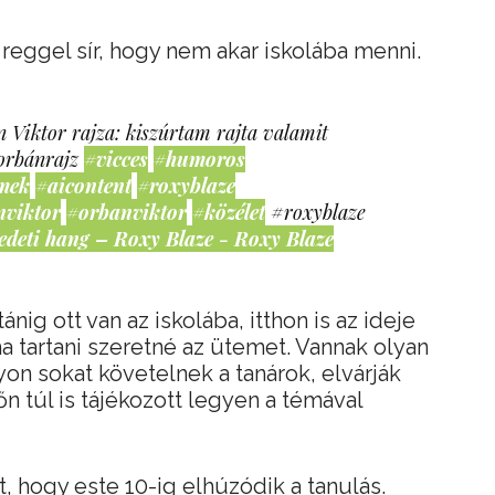
eggel sír, hogy nem akar iskolába menni.
 Viktor rajza: kiszúrtam rajta valamit
orbánrajz
#vicces
#humoros
mek
#aicontent
#roxyblaze
nviktor
#orbanviktor
#közélet
#roxyblaze
edeti hang – Roxy Blaze - Roxy Blaze
ig ott van az iskolába, itthon is az ideje
 ha tartani szeretné az ütemet. Vannak olyan
on sokat követelnek a tanárok, elvárják
n túl is tájékozott legyen a témával
, hogy este 10-ig elhúzódik a tanulás.