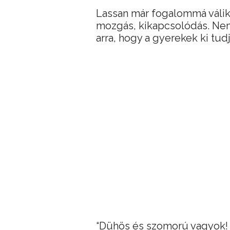
Lassan már fogalommá válik e
mozgás, kikapcsolódás. Nem
arra, hogy a gyerekek ki tud
“Dühös és szomorú vagyok!