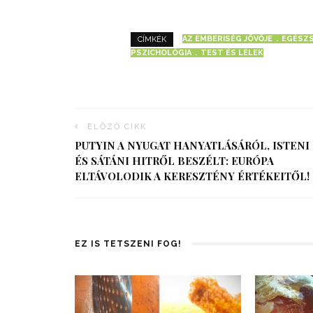
AZ EMBERISÉG JÖVŐJE
EGÉSZ
CÍMKÉK
PSZICHOLÓGIA
TEST ÉS LÉLEK
ELŐZŐ CIKK
PUTYIN A NYUGAT HANYATLÁSÁRÓL, ISTENI
ÉS SÁTÁNI HITRŐL BESZÉLT: EURÓPA
ELTÁVOLODIK A KERESZTÉNY ÉRTÉKEITŐL!
EZ IS TETSZENI FOG!