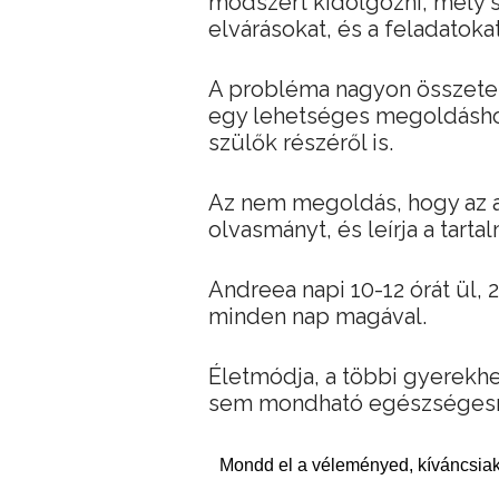
módszert kidolgozni, mely 
elvárásokat, és a feladatokat
A probléma nagyon összetett,
egy lehetséges megoldásho
szülők részéről is.
Az nem megoldás, hogy az a
olvasmányt, és leírja a tartal
Andreea napi 10-12 órát ül, 2
minden nap magával.
Életmódja, a többi gyerekhez
sem mondható egészségesnek
Mondd el a véleményed, kíváncsiak