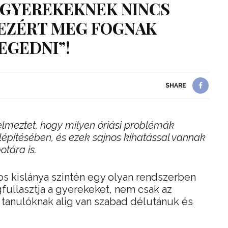
I GYEREKEKNEK NINCS
EZÉRT MEG FOGNAK
EGEDNI”!
SHARE
elmeztet, hogy milyen óriási problémák
lépítésében, és ezek sajnos kihatással vannak
tára is.
s kislánya szintén egy olyan rendszerben
fullasztja a gyerekeket, nem csak az
a tanulóknak alig van szabad délutánuk és