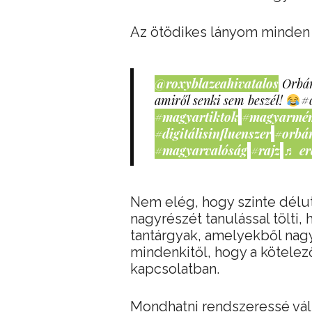
Az ötödikes lányom minden r
@roxyblazeahivatalos
Orbán
amiről senki sem beszél!
#
#magyartiktok
#magyarmé
#digitálisinfluenszer
#orbá
#magyarvalóság
#rajz
♬ er
Nem elég, hogy szinte délután
nagyrészét tanulással tölti,
tantárgyak, amelyekből nagy
mindenkitől, hogy a kötelező
kapcsolatban.
Mondhatni rendszeressé vált