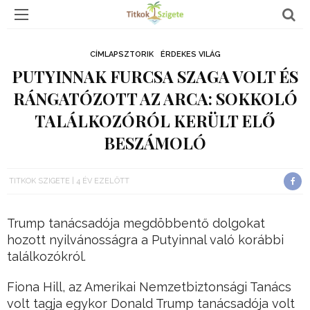
CÍMLAPSZTORIK
ÉRDEKES VILÁG
PUTYINNAK FURCSA SZAGA VOLT ÉS
RÁNGATÓZOTT AZ ARCA: SOKKOLÓ
TALÁLKOZÓRÓL KERÜLT ELŐ
BESZÁMOLÓ
TITKOK SZIGETE
4 ÉV EZELŐTT
Trump tanácsadója megdöbbentő dolgokat
hozott nyilvánosságra a Putyinnal való korábbi
találkozókról.
Fiona Hill, az Amerikai Nemzetbiztonsági Tanács
volt tagja egykor Donald Trump tanácsadója volt