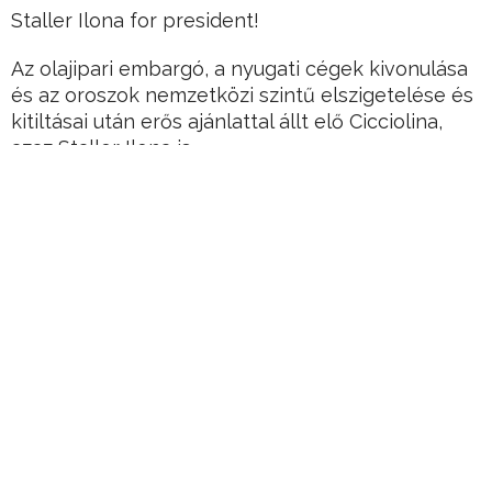
Staller Ilona for president!
Az olajipari embargó, a nyugati cégek kivonulása
és az oroszok nemzetközi szintű elszigetelése és
kitiltásai után erős ajánlattal állt elő Cicciolina,
azaz Staller Ilona is.
Hirdetés