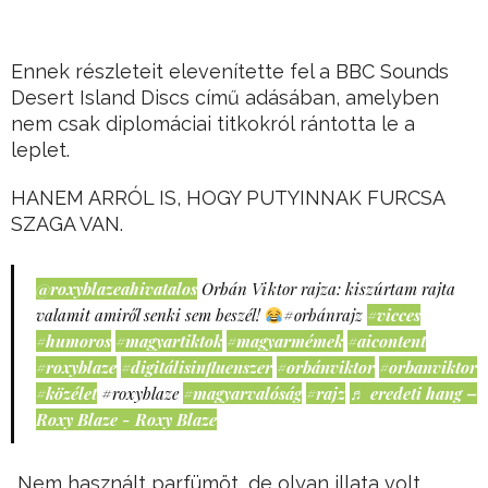
Ennek részleteit elevenítette fel a BBC Sounds
Desert Island Discs című adásában, amelyben
nem csak diplomáciai titkokról rántotta le a
leplet.
HANEM ARRÓL IS, HOGY PUTYINNAK FURCSA
SZAGA VAN.
@roxyblazeahivatalos
Orbán Viktor rajza: kiszúrtam rajta
valamit amiről senki sem beszél!
#orbánrajz
#vicces
#humoros
#magyartiktok
#magyarmémek
#aicontent
#roxyblaze
#digitálisinfluenszer
#orbánviktor
#orbanviktor
#közélet
#roxyblaze
#magyarvalóság
#rajz
♬ eredeti hang –
Roxy Blaze - Roxy Blaze
„Nem használt parfümöt, de olyan illata volt,