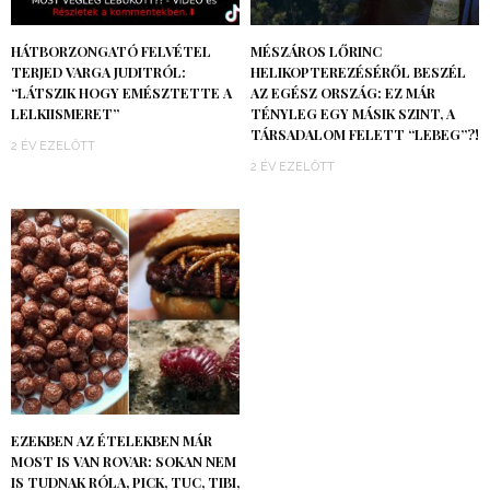
HÁTBORZONGATÓ FELVÉTEL
MÉSZÁROS LŐRINC
TERJED VARGA JUDITRÓL:
HELIKOPTEREZÉSÉRŐL BESZÉL
“LÁTSZIK HOGY EMÉSZTETTE A
AZ EGÉSZ ORSZÁG: EZ MÁR
LELKIISMERET”
TÉNYLEG EGY MÁSIK SZINT, A
TÁRSADALOM FELETT “LEBEG”?!
2 ÉV EZELŐTT
2 ÉV EZELŐTT
EZEKBEN AZ ÉTELEKBEN MÁR
MOST IS VAN ROVAR: SOKAN NEM
IS TUDNAK RÓLA, PICK, TUC, TIBI,