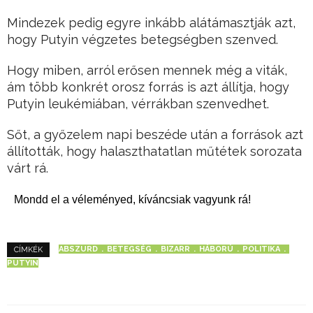
Mindezek pedig egyre inkább alátámasztják azt,
hogy Putyin végzetes betegségben szenved.
Hogy miben, arról erősen mennek még a viták,
ám több konkrét orosz forrás is azt állítja, hogy
Putyin leukémiában, vérrákban szenvedhet.
Sőt, a győzelem napi beszéde után a források azt
állították, hogy halaszthatatlan műtétek sorozata
várt rá.
Mondd el a véleményed, kíváncsiak vagyunk rá!
ABSZURD
BETEGSÉG
BIZARR
HÁBORÚ
POLITIKA
CÍMKÉK
PUTYIN