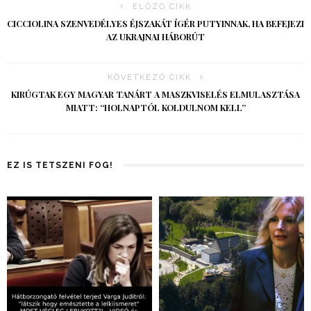
ELŐZŐ CIKK
CICCIOLINA SZENVEDÉLYES ÉJSZAKÁT ÍGÉR PUTYINNAK, HA BEFEJEZI
AZ UKRAJNAI HÁBORÚT
KÖVETKEZŐ CIKK
KIRÚGTAK EGY MAGYAR TANÁRT A MASZKVISELÉS ELMULASZTÁSA
MIATT: “HOLNAPTÓL KOLDULNOM KELL”
EZ IS TETSZENI FOG!