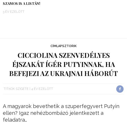
SZAMOS IS A LISTÁN!
3 ÉV EZELŐTT
CÍMLAPSZTORIK
CICCIOLINA SZENVEDÉLYES
ÉJSZAKÁT ÍGÉR PUTYINNAK, HA
BEFEJEZI AZ UKRAJNAI HÁBORÚT
TITKOK SZIGETE
4 ÉV EZELŐTT
A magyarok bevethetik a szuperfegyvert Putyin
ellen? Igaz nehézbombázó jelentkezett a
feladatra…