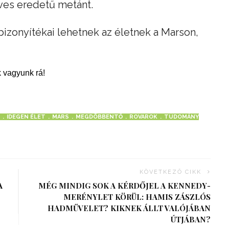
ves eredetű metánt.
izonyítékai lehetnek az életnek a Marson,
 vagyunk rá!
IDEGEN ÉLET
MARS
MEGDÖBBENTŐ
ROVAROK
TUDOMÁNY
KÖVETKEZŐ CIKK
A
MÉG MINDIG SOK A KÉRDŐJEL A KENNEDY-
MERÉNYLET KÖRÜL: HAMIS ZÁSZLÓS
HADMŰVELET? KIKNEK ÁLLT VALÓJÁBAN
ÚTJÁBAN?