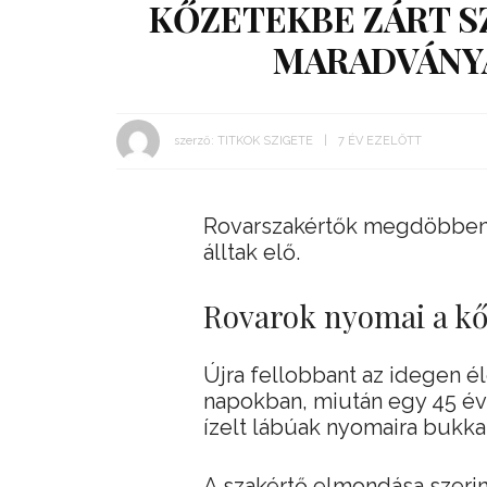
KŐZETEKBE ZÁRT SZ
MARADVÁNYA
szerző:
TITKOK SZIGETE
7 ÉV EZELŐTT
Rovarszakértők megdöbbentő
álltak elő.
Rovarok nyomai a k
Újra fellobbant az idegen él
napokban, miután egy 45 évn
ízelt lábúak nyomaira bukka
A szakértő elmondása szerint