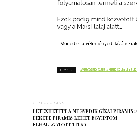
folyamatosan termeli a szer
Ezek pedig mind közvetett b
vagy a Marsi talaj alatt…
Mondd el a véleményed, kíváncsiak
FÖLDÖNKÍVÜLIEK
HIHETETLEN
CÍMKÉK
ELŐZŐ CIKK
LÉTEZHETETT A NEGYEDIK GÍZAI PIRAMIS: 
FEKETE PIRAMIS LEHET EGYIPTOM
ELHALLGATOTT TITKA