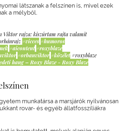
yomai látszanak a felszínen is, mivel ezek
ak a mélyből.
 Viktor rajza: kiszúrtam rajta valamit
orbánrajz
#vicces
#humoros
mek
#aicontent
#roxyblaze
nviktor
#orbanviktor
#közélet
#roxyblaze
edeti hang – Roxy Blaze - Roxy Blaze
elszínen
Egyetem munkatársa a marsjárók nyilvánosan
kkant rovar- és egyéb állatfosszíliákra