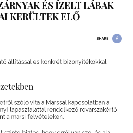
ÁRNYAK ÉS ÍZELT LÁBAK
I KERÜLTEK ELŐ
SHARE
 állítással és konkrét bizonyítékokkal
őzetekben
etről szóló vita a Marssal kapcsolatban a
yi tapasztalattal rendelkező rovarszakértő
nt a marsi felvételeken.
 szinte biztos, hogy erről van szó, és alá