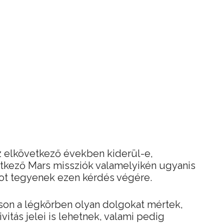
z elkövetkező években kiderül-e,
etkező Mars missziók valamelyikén ugyanis
ntot tegyenek ezen kérdés végére.
son a légkörben olyan dolgokat mértek,
vitás jelei is lehetnek, valami pedig