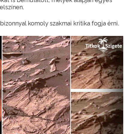
okat is bemutatott, melyek alapján egyes
elszínen.
zonnyal komoly szakmai kritika fogja érni.