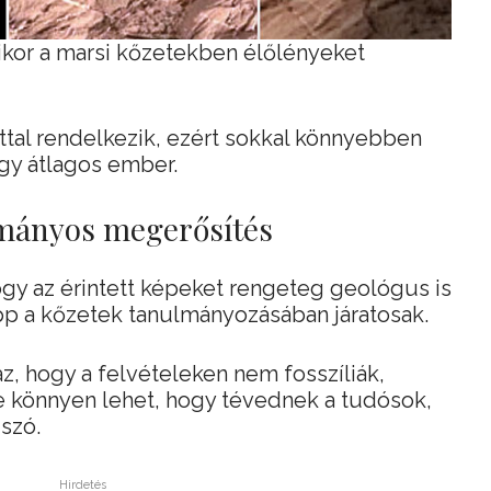
ikor a marsi kőzetekben élőlényeket
tal rendelkezik, ezért sokkal könnyebben
egy átlagos ember.
ományos megerősítés
gy az érintett képeket rengeteg geológus is
pp a kőzetek tanulmányozásában járatosak.
, hogy a felvételeken nem fosszíliák,
e könnyen lehet, hogy tévednek a tudósok,
szó.
Hirdetés