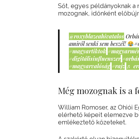
Sőt, egyes példányoknak a n
mozognak, időnként előbújn
@roxyblazeahivatalos
Orbán
amiről senki sem beszél!
#
#magyartiktok
#magyarmé
#digitálisinfluenszer
#orbá
#magyarvalóság
#rajz
♬ er
Még mozognak is a f
William Romoser, az Ohiói 
elérhető képeit elemezve bu
emlékeztető kőzeteket.