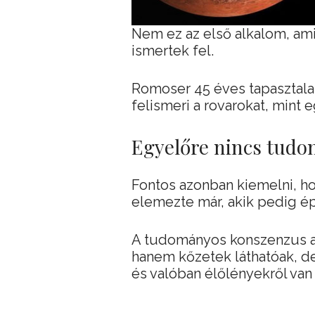
Nem ez az első alkalom, am
ismertek fel.
Romoser 45 éves tapasztalat
felismeri a rovarokat, mint 
Egyelőre nincs tud
Fontos azonban kiemelni, ho
elemezte már, akik pedig é
A tudományos konszenzus az
hanem kőzetek láthatóak, d
és valóban élőlényekről van 