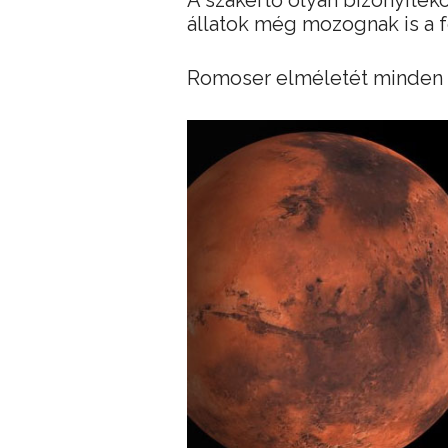
A szakértő olyan bizonyíték
állatok még mozognak is a f
Romoser elméletét minden bi