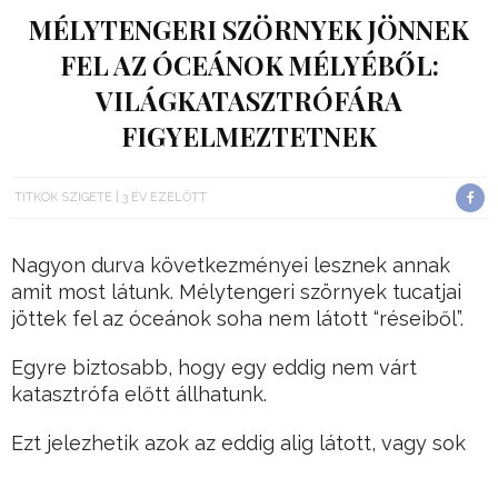
MÉLYTENGERI SZÖRNYEK JÖNNEK
FEL AZ ÓCEÁNOK MÉLYÉBŐL:
VILÁGKATASZTRÓFÁRA
FIGYELMEZTETNEK
TITKOK SZIGETE
3 ÉV EZELŐTT
Nagyon durva következményei lesznek annak
amit most látunk. Mélytengeri szörnyek tucatjai
jöttek fel az óceánok soha nem látott “réseiből”.
Egyre biztosabb, hogy egy eddig nem várt
katasztrófa előtt állhatunk.
Ezt jelezhetik azok az eddig alig látott, vagy sok
esetben teljesen ismeretlen mélytengeri lények,
melyek valósággal felmenekültek a felszín közeli