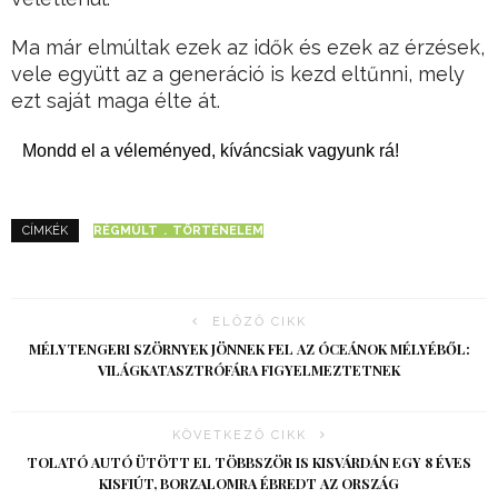
Ma már elmúltak ezek az idők és ezek az érzések,
vele együtt az a generáció is kezd eltűnni, mely
ezt saját maga élte át.
Mondd el a véleményed, kíváncsiak vagyunk rá!
RÉGMÚLT
TÖRTÉNELEM
CÍMKÉK
ELŐZŐ CIKK
MÉLYTENGERI SZÖRNYEK JÖNNEK FEL AZ ÓCEÁNOK MÉLYÉBŐL:
VILÁGKATASZTRÓFÁRA FIGYELMEZTETNEK
KÖVETKEZŐ CIKK
TOLATÓ AUTÓ ÜTÖTT EL TÖBBSZÖR IS KISVÁRDÁN EGY 8 ÉVES
KISFIÚT, BORZALOMRA ÉBREDT AZ ORSZÁG