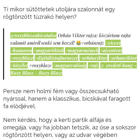
Ti mikor sütöttetek utoljára szalonnát egy
rögtönzött tűzrakó helyen?
@roxyblazeahivatalos
Orbán Viktor rajza: kiszúrtam rajta
valamit amiről senki sem beszél!
#orbánrajz
#vicces
#humoros
#magyartiktok
#magyarmémek
#aicontent
#roxyblaze
#digitálisinfluenszer
#orbánviktor
#orbanviktor
#közélet
#roxyblaze
#magyarvalóság
#rajz
♬ eredeti hang –
Roxy Blaze - Roxy Blaze
Persze nem holmi fém vagy összecsukható
nyárssal, hanem a klasszikus, bicskával faragott
fa elődjével.
Nem kérdés, hogy a kerti partik alfája és
omegája, vagy ha jobban tetszik, az őse a sokszor
rögtönzött helyen, vagy az udvar végében