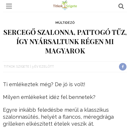
MÚLTIDÉZŐ
SERCEGŐ SZALONNA, PATTOGÓ TŰZ,
ÍGY NYÁRSALTUNK RÉGEN MI
MAGYAROK
TITKOK SZIGETE
3 ÉV EZELŐTT
Ti emlékeztek még? De jó is volt!
Milyen emlékeket idéz fel bennetek?
Egyre inkább feledésbe merül a klasszikus
szalonnasütés, helyét a flancos, méregdrága
grilleken elkészített ételek veszik át.