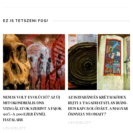
EZ IS TETSZENI FOG!
NEM IS VOLT EVOLÚCIÓ? AZ ÚJ
AZ ISZFAHÁNI ÉS KRÉTAI KÓDEX
MITOKONDRIÁLIS DNS
REJTI A TAGADHATATLAN IRÁNI-
VIZSGÁLATOK SZERINT A FAJOK
HUN KAPCSOLÓDÁST, A MAGYAR
90%-A 200 EZER ÉVNÉL
ŐSNYELV NYOMAIT?
FIATALABB
2 ÉV EZELŐTT
1 ÉV EZELŐTT