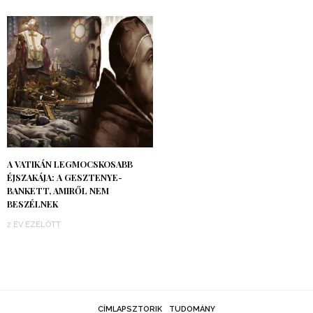
A VATIKÁN LEGMOCSKOSABB
ÉJSZAKÁJA: A GESZTENYE-
BANKETT, AMIRŐL NEM
BESZÉLNEK
2 ÉV EZELŐTT
CÍMLAPSZTORIK
TUDOMÁNY