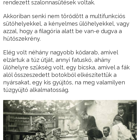
rendezett szalonnasütések voltak.
Akkoriban senki nem törődött a multifunkciós
sütőhelyekkel, a kényelmes ülőhelyekkel, vagy
azzal, hogy a filagória alatt be van-e dugva a
hűtőszekrény.
Elég volt néhány nagyobb kődarab, amivel
elzártuk a tűz útját, annyi fatuskó, ahány
ülőhelyre szükség volt, egy bicska, amivel a fák
alól összeszedett botokból elkészítettük a
nyársakat, egy kis gyújtós, na meg valamilyen
tűzgyújtó alkalmatosság.