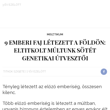
3 ÉV EZELŐTT
MISZTIKUM
9 EMBERI FAJ LÉTEZETT A FÖLDÖN:
ELTITKOLT MÚLTUNK SÖTÉT
GENETIKAI ÚTVESZTŐI
TITKOK SZIGETE
7 ÉV EZELŐTT
Tényleg létezett az előző emberiség, összesen
kilenc.
Több előző emberiség is létezett a múltban,
ugyanis bizonyos értelemben az egyes egykor élt