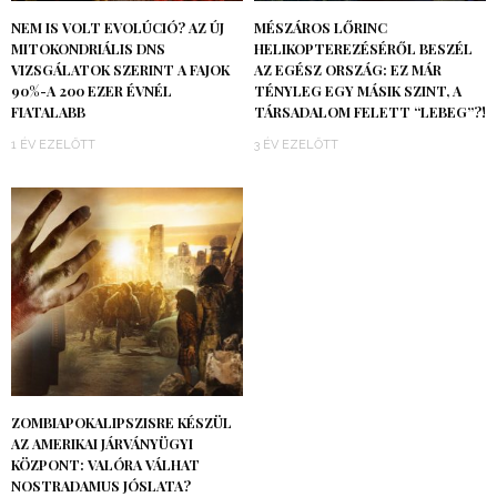
NEM IS VOLT EVOLÚCIÓ? AZ ÚJ
MÉSZÁROS LŐRINC
MITOKONDRIÁLIS DNS
HELIKOPTEREZÉSÉRŐL BESZÉL
VIZSGÁLATOK SZERINT A FAJOK
AZ EGÉSZ ORSZÁG: EZ MÁR
90%-A 200 EZER ÉVNÉL
TÉNYLEG EGY MÁSIK SZINT, A
FIATALABB
TÁRSADALOM FELETT “LEBEG”?!
1 ÉV EZELŐTT
3 ÉV EZELŐTT
ZOMBIAPOKALIPSZISRE KÉSZÜL
AZ AMERIKAI JÁRVÁNYÜGYI
KÖZPONT: VALÓRA VÁLHAT
NOSTRADAMUS JÓSLATA?