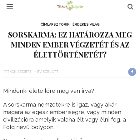
CÍMLAPSZTORIK
ÉRDEKES VILÁG
SORSKARMA: EZ HATÁROZZA MEG
MINDEN EMBER VÉGZETÉT ÉS AZ
ÉLETTÖRTÉNETÉT?
TITKOK SZIGETE
7 ÉV EZELŐTT
Mindenki élete lőre meg van írva?
A sorskarma nemzetekre is igaz, vagy akár
magára az egész emberiségre, vagy minden
civilizációra amelyik valaha élt vagy élni fog, a
Föld nevű bolygón.