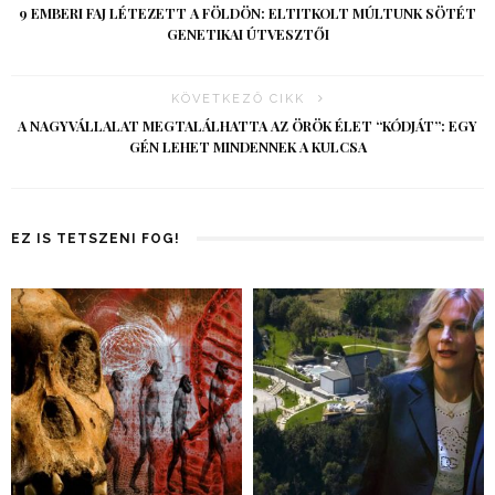
9 EMBERI FAJ LÉTEZETT A FÖLDÖN: ELTITKOLT MÚLTUNK SÖTÉT
GENETIKAI ÚTVESZTŐI
KÖVETKEZŐ CIKK
A NAGYVÁLLALAT MEGTALÁLHATTA AZ ÖRÖK ÉLET “KÓDJÁT”: EGY
GÉN LEHET MINDENNEK A KULCSA
EZ IS TETSZENI FOG!