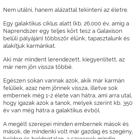
Nem utálni, hanem alázattal tekinteni az életre.
Egy galaktikus ciklus alatt (kb. 26.000 év, amíg a
Naprendszer egy teljes kört tesz a Galaxison
belüli pályáján) többször élünk, tapasztalunk és
alakítjuk karmánkat.
Aki már mindent lerendezett, kiegyenlített, az
már nem jön vissza többé.
Egészen sokan vannak azok, akik már karmán
felüliek, azaz nem jönnek vissza, illetve sok
embernek még 1-2 élete van hátra, ami arra utal,
hogy igazak azok a tanok, melyek szerint kb. 350
év van még hátra a galaktikus évből.
A megélt szerepei minden embernek mások és
mások, de mindenki volt már gazdag és szegény,
boldog és boldogtalan, a szerepek mindig