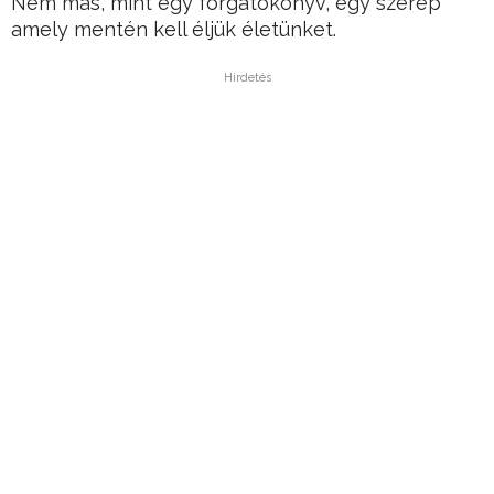
Nem más, mint egy forgatókönyv, egy szerep
amely mentén kell éljük életünket.
Hirdetés