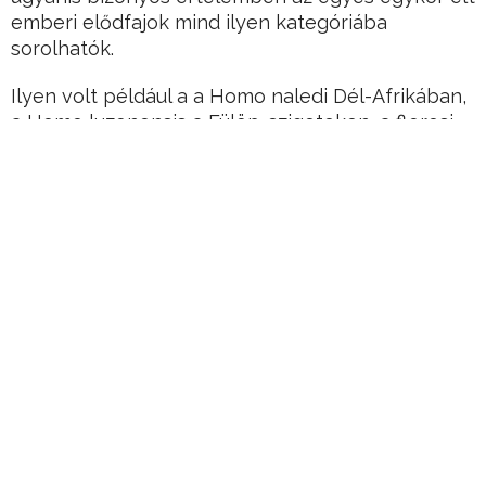
emberi elődfajok mind ilyen kategóriába
sorolhatók.
Ilyen volt például a a Homo naledi Dél-Afrikában,
a Homo luzonensis a Fülöp-szigeteken, a floresi
emberek Indonéziában és a Red Deer ősemberek
Kínában.
Hirdetés