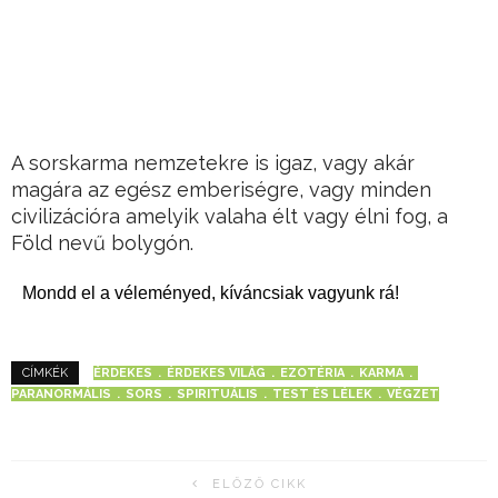
A sorskarma nemzetekre is igaz, vagy akár
magára az egész emberiségre, vagy minden
civilizációra amelyik valaha élt vagy élni fog, a
Föld nevű bolygón.
Mondd el a véleményed, kíváncsiak vagyunk rá!
ÉRDEKES
ÉRDEKES VILÁG
EZOTÉRIA
KARMA
CÍMKÉK
PARANORMÁLIS
SORS
SPIRITUÁLIS
TEST ÉS LÉLEK
VÉGZET
ELŐZŐ CIKK