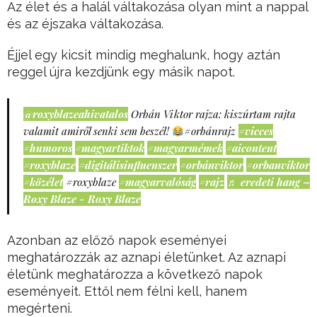
Az élet és a halál váltakozása olyan mint a nappal
és az éjszaka váltakozása.
Éjjel egy kicsit mindig meghalunk, hogy aztán
reggel újra kezdjünk egy másik napot.
@roxyblazeahivatalos
Orbán Viktor rajza: kiszúrtam rajta
valamit amiről senki sem beszél!
#orbánrajz
#vicces
#humoros
#magyartiktok
#magyarmémek
#aicontent
#roxyblaze
#digitálisinfluenszer
#orbánviktor
#orbanviktor
#közélet
#roxyblaze
#magyarvalóság
#rajz
♬ eredeti hang –
Roxy Blaze - Roxy Blaze
Azonban az előző napok eseményei
meghatározzák az aznapi életünket. Az aznapi
életünk meghatározza a következő napok
eseményeit. Ettől nem félni kell, hanem
megérteni.