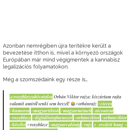
Azonban nemrégiben újra terítékre került a
bevezetése itthon is, mivel a környező országok
Európában már mind végigmentek a kannabisz
legalizációs folyamatokon.
Még a szomszédaink egy része is…
@roxyblazeahivatalos
Orbán Viktor rajza: kiszúrtam rajta
valamit amiről senki sem beszél!
#orbánrajz
#vicces
#humoros
#magyartiktok
#magyarmémek
#aicontent
#roxyblaze
#digitálisinfluenszer
#orbánviktor
#orbanviktor
#közélet
#roxyblaze
#magyarvalóság
#rajz
♬ eredeti hang –