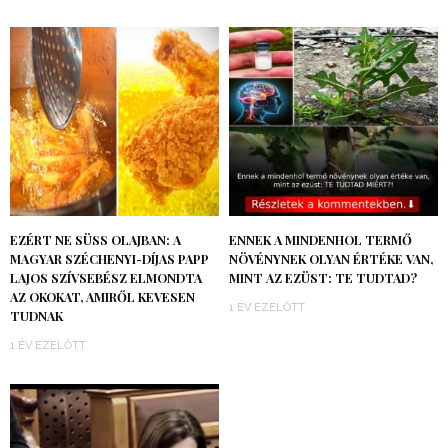
EZÉRT NE SÜSS OLAJBAN: A
ENNEK A MINDENHOL TERMŐ
MAGYAR SZÉCHENYI-DÍJAS PAPP
NÖVÉNYNEK OLYAN ÉRTÉKE VAN,
LAJOS SZÍVSEBÉSZ ELMONDTA
MINT AZ EZÜST: TE TUDTAD?
AZ OKOKAT, AMIRŐL KEVESEN
1 ÉV EZELŐTT
TUDNAK
1 ÉV EZELŐTT