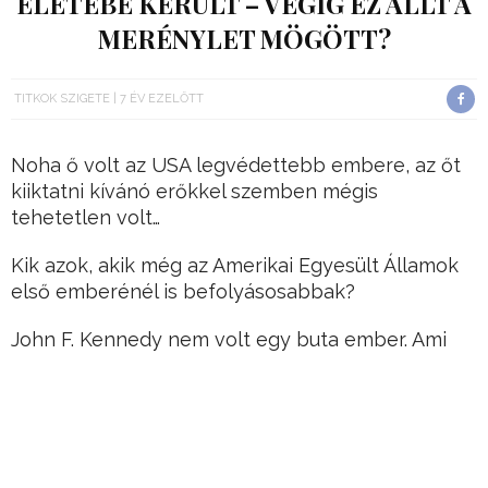
ÉLETÉBE KERÜLT – VÉGIG EZ ÁLLT A
MERÉNYLET MÖGÖTT?
TITKOK SZIGETE
7 ÉV EZELŐTT
Noha ő volt az USA legvédettebb embere, az őt
kiiktatni kívánó erőkkel szemben mégis
tehetetlen volt…
Kik azok, akik még az Amerikai Egyesült Államok
első emberénél is befolyásosabbak?
John F. Kennedy nem volt egy buta ember. Ami
azt illeti, az USA egyik legambiciózusabb, egyben
legigazságosabb elnöke volt, aki szerette volna
kimondani a színfalak mögött zajló dolgokat is.
Hirdetés