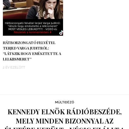
HÁTBORZONGATÓ FELVÉTEL
TERJED VARGA JUDITRÓL:
“LÁTSZIK HOGY EMÉSZTETTE A
LELKIISMERET”
2 ÉV EZELŐTT
MÚLTIDÉZŐ
KENNEDY ELNÖK RÁDIÓBESZÉDE,
MELY MINDEN BIZONNYAL AZ