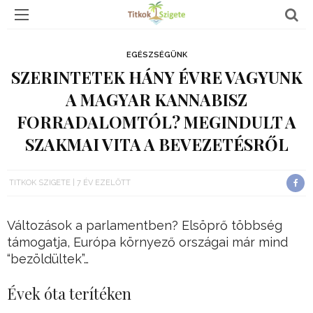
EGÉSZSÉGÜNK
SZERINTETEK HÁNY ÉVRE VAGYUNK
A MAGYAR KANNABISZ
FORRADALOMTÓL? MEGINDULT A
SZAKMAI VITA A BEVEZETÉSRŐL
TITKOK SZIGETE
7 ÉV EZELŐTT
Változások a parlamentben? Elsöprő többség
támogatja, Európa környező országai már mind
“bezöldültek”…
Évek óta terítéken