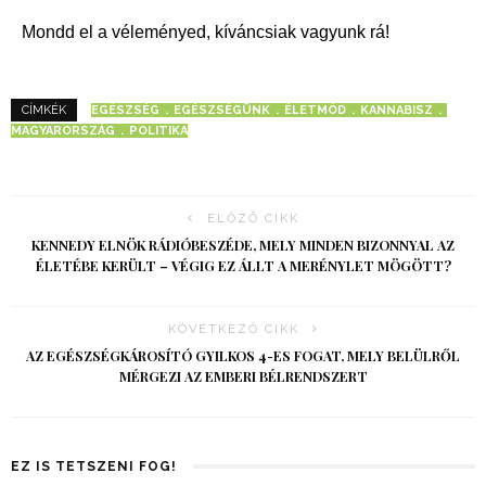
Mondd el a véleményed, kíváncsiak vagyunk rá!
EGÉSZSÉG
EGÉSZSÉGÜNK
ÉLETMÓD
KANNABISZ
CÍMKÉK
MAGYARORSZÁG
POLITIKA
ELŐZŐ CIKK
KENNEDY ELNÖK RÁDIÓBESZÉDE, MELY MINDEN BIZONNYAL AZ
ÉLETÉBE KERÜLT – VÉGIG EZ ÁLLT A MERÉNYLET MÖGÖTT?
KÖVETKEZŐ CIKK
AZ EGÉSZSÉGKÁROSÍTÓ GYILKOS 4-ES FOGAT, MELY BELÜLRŐL
MÉRGEZI AZ EMBERI BÉLRENDSZERT
EZ IS TETSZENI FOG!