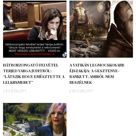
HÁTBORZONGATÓ FELVÉTEL
A VATIKÁN LEGMOCSKOSABB
TERJED VARGA JUDITRÓL:
ÉJSZAKÁJA: A GESZTENYE-
“LÁTSZIK HOGY EMÉSZTETTE A
BANKETT, AMIRŐL NEM
LELKIISMERET”
BESZÉLNEK
2 ÉV EZELŐTT
2 ÉV EZELŐTT