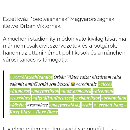
Ezzel kvázi “beolvasnának” Magyarországnak,
illetve Orbán Viktornak.
A mücheni stadion ily módon való kivilágítását ma
már nem csak civil szervezetek és a polgárok,
hanem az ottani német politikusok és a müncheni
városi tanács is támogatja.
@roxyblazeahivatalos
Orbán Viktor rajza: kiszúrtam rajta
valamit amiről senki sem beszél!
#orbánrajz
#vicces
#humoros
#magyartiktok
#magyarmémek
#aicontent
#roxyblaze
#digitálisinfluenszer
#orbánviktor
#orbanviktor
#közélet
#roxyblaze
#magyarvalóság
#rajz
♬ eredeti hang –
Roxy Blaze - Roxy Blaze
Így elméletileg minden akadály elgördült, és a