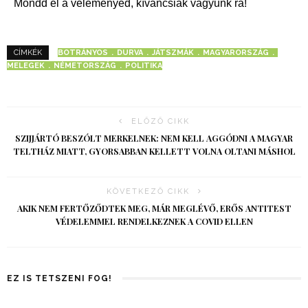
Mondd el a véleményed, kíváncsiak vagyunk rá!
BOTRÁNYOS
DURVA
JÁTSZMÁK
MAGYARORSZÁG
CÍMKÉK
MELEGEK
NÉMETORSZÁG
POLITIKA
ELŐZŐ CIKK
SZIJJÁRTÓ BESZÓLT MERKELNEK: NEM KELL AGGÓDNI A MAGYAR
TELTHÁZ MIATT, GYORSABBAN KELLETT VOLNA OLTANI MÁSHOL
KÖVETKEZŐ CIKK
AKIK NEM FERTŐZŐDTEK MEG, MÁR MEGLÉVŐ, ERŐS ANTITEST
VÉDELEMMEL RENDELKEZNEK A COVID ELLEN
EZ IS TETSZENI FOG!