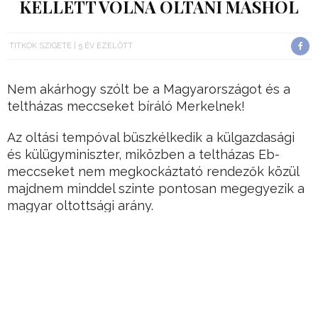
KELLETT VOLNA OLTANI MÁSHOL
TITKOK SZIGETE
5 ÉV EZELŐTT
Nem akárhogy szólt be a Magyarországot és a
teltházas meccseket bíráló Merkelnek!
Az oltási tempóval büszkélkedik a külgazdasági
és külügyminiszter, miközben a teltházas Eb-
meccseket nem megkockáztató rendezők közül
majdnem minddel szinte pontosan megegyezik a
magyar oltottsági arány.
„Amikor teltházas stadionokat látok más európai
országokban, elgondolkozom, ez-e a helyes
magatartás a mostani helyzetben”
Hirdetés