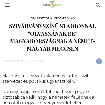
CÍMLAPSZTORIK
ÉRDEKES VILÁG
SZIVÁRVÁNYSZÍNŰ STADIONNAL
“OLVASNÁNAK BE”
MAGYARORSZÁGNAK A NÉMET-
MAGYAR MECCSEN
TITKOK SZIGETE
5 ÉV EZELŐTT
Már kész a tervezet valamennyi ottani civil
szervezet és politikus ugyanazt kéri.
Néhány napja merült fel, most pedig egyre
biztosabbá válik, hogy a németek fellépnek a
homofób magyar törvényrendelet ellen.