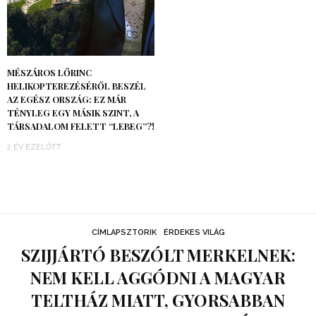
MÉSZÁROS LŐRINC
HELIKOPTEREZÉSÉRŐL BESZÉL
AZ EGÉSZ ORSZÁG: EZ MÁR
TÉNYLEG EGY MÁSIK SZINT, A
TÁRSADALOM FELETT “LEBEG”?!
2 ÉV EZELŐTT
CÍMLAPSZTORIK
ÉRDEKES VILÁG
SZIJJÁRTÓ BESZÓLT MERKELNEK:
NEM KELL AGGÓDNI A MAGYAR
TELTHÁZ MIATT, GYORSABBAN