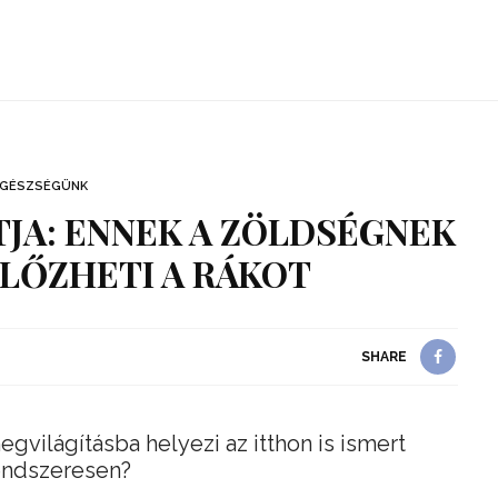
EGÉSZSÉGÜNK
JA: ENNEK A ZÖLDSÉGNEK
LŐZHETI A RÁKOT
SHARE
gvilágításba helyezi az itthon is ismert
endszeresen?