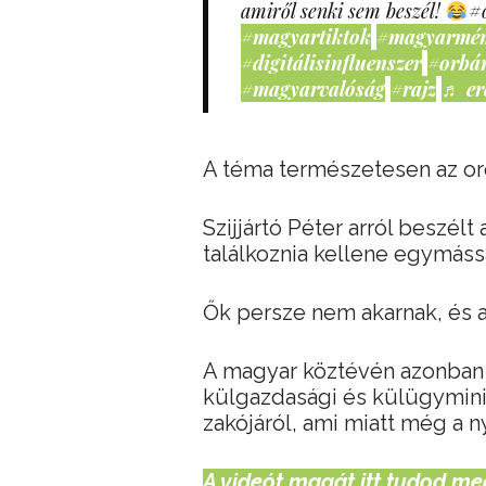
amiről senki sem beszél!
#
#magyartiktok
#magyarmé
#digitálisinfluenszer
#orbá
#magyarvalóság
#rajz
♬ er
A téma természetesen az or
Szijjártó Péter arról beszél
találkoznia kellene egymáss
Ők persze nem akarnak, és a
A magyar köztévén azonban 
külgazdasági és külügyminis
zakójáról, ami miatt még a ny
A videót magát itt tudod me