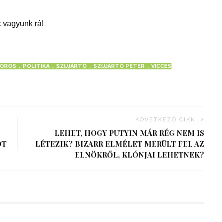
 vagyunk rá!
OROS
POLITIKA
SZIJJÁRTÓ
SZIJJÁRTÓ PÉTER
VICCES
KÖVETKEZŐ CIKK
LEHET, HOGY PUTYIN MÁR RÉG NEM IS
OT
LÉTEZIK? BIZARR ELMÉLET MERÜLT FEL AZ
ELNÖKRŐL, KLÓNJAI LEHETNEK?