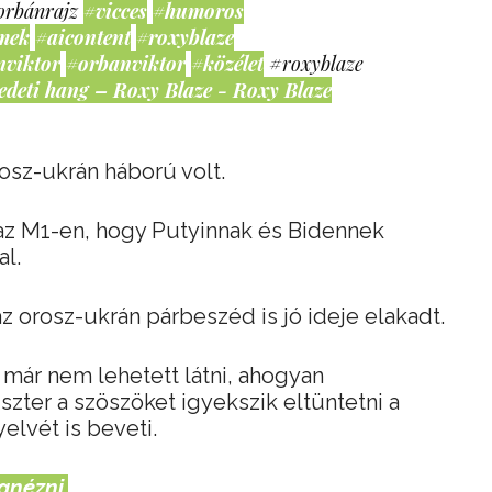
orbánrajz
#vicces
#humoros
mek
#aicontent
#roxyblaze
nviktor
#orbanviktor
#közélet
#roxyblaze
edeti hang – Roxy Blaze - Roxy Blaze
osz-ukrán háború volt.
t az M1-en, hogy Putyinnak és Bidennek
al.
z orosz-ukrán párbeszéd is jó ideje elakadt.
már nem lehetett látni, ahogyan
zter a szöszöket igyekszik eltüntetni a
elvét is beveti.
gnézni.