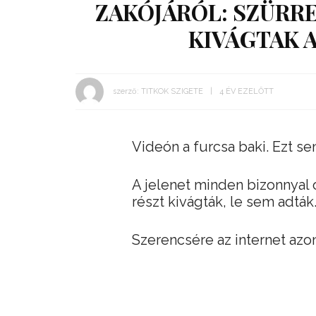
ZAKÓJÁRÓL: SZÜRRE
KIVÁGTAK A
szerző:
TITKOK SZIGETE
4 ÉV EZELŐTT
Videón a furcsa baki. Ezt sen
A jelenet minden bizonnyal 
részt kivágták, le sem adták
Szerencsére az internet azo