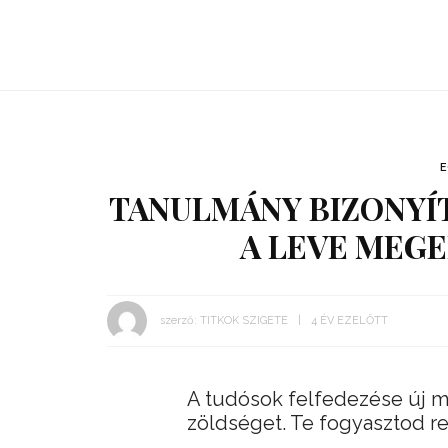
TANULMÁNY BIZONYÍT
A LEVE MEGE
szerző:
TITKOK SZIGETE
4 ÉV EZELŐTT
A tudósok felfedezése új me
zöldséget. Te fogyasztod r