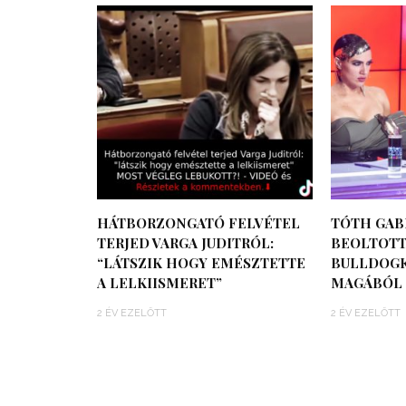
HÁTBORZONGATÓ FELVÉTEL
TÓTH GAB
TERJED VARGA JUDITRÓL:
BEOLTOTT
“LÁTSZIK HOGY EMÉSZTETTE
BULLDOGK
A LELKIISMERET”
MAGÁBÓL
2 ÉV EZELŐTT
2 ÉV EZELŐTT