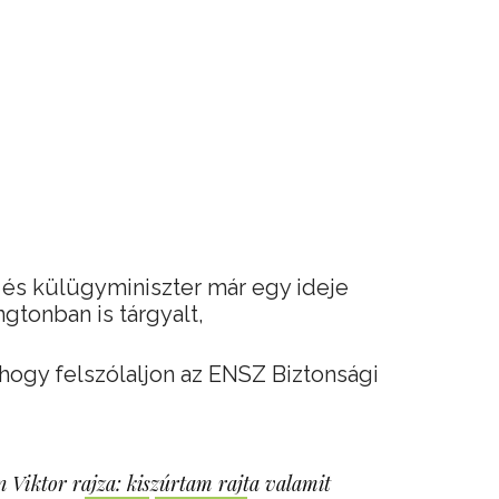
i és külügyminiszter már egy ideje
gtonban is tárgyalt,
hogy felszólaljon az ENSZ Biztonsági
 Viktor rajza: kiszúrtam rajta valamit