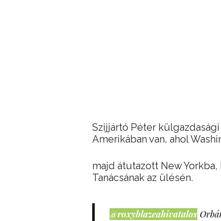
Szijjártó Péter külgazdaság
Amerikában van, ahol Washin
majd átutazott New Yorkba, 
Tanácsának az ülésén.
@roxyblazeahivatalos
Orbán