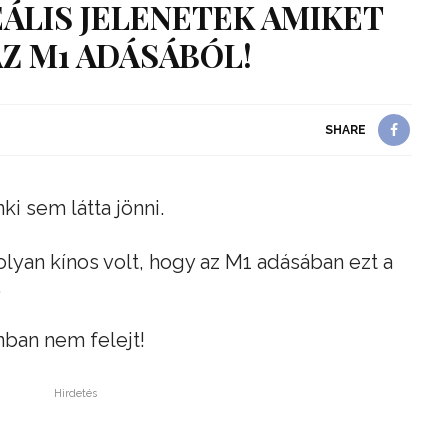
ÁLIS JELENETEK AMIKET
Z M1 ADÁSÁBÓL!
SHARE
ki sem látta jönni.
olyan kínos volt, hogy az M1 adásában ezt a
.
nban nem felejt!
Hirdetés