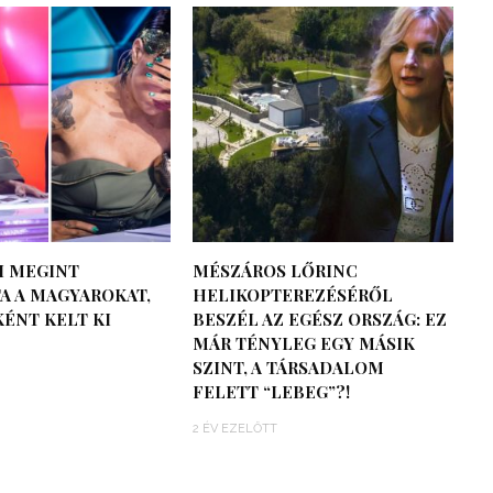
I MEGINT
MÉSZÁROS LŐRINC
A A MAGYAROKAT,
HELIKOPTEREZÉSÉRŐL
ÉNT KELT KI
BESZÉL AZ EGÉSZ ORSZÁG: EZ
MÁR TÉNYLEG EGY MÁSIK
SZINT, A TÁRSADALOM
FELETT “LEBEG”?!
2 ÉV EZELŐTT