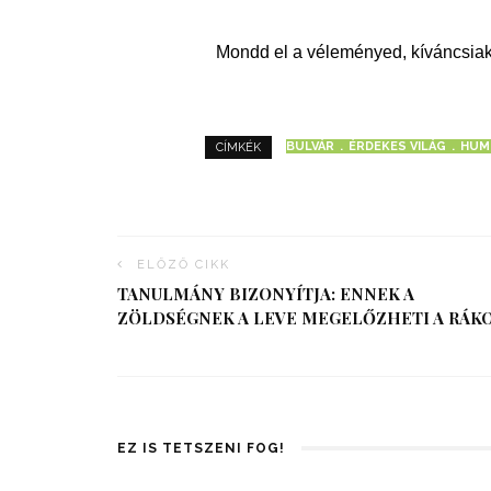
Mondd el a véleményed, kíváncsiak
BULVÁR
ÉRDEKES VILÁG
HUM
CÍMKÉK
ELŐZŐ CIKK
TANULMÁNY BIZONYÍTJA: ENNEK A
ZÖLDSÉGNEK A LEVE MEGELŐZHETI A RÁK
EZ IS TETSZENI FOG!