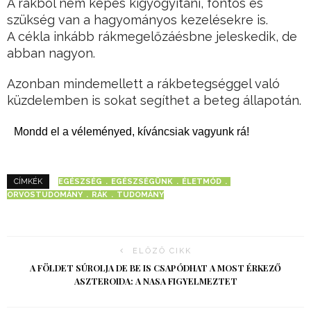
A rákból nem képes kigyógyítani, fontos és
szükség van a hagyományos kezelésekre is.
A cékla inkább rákmegelőzáésbne jeleskedik, de
abban nagyon.
Azonban mindemellett a rákbetegséggel való
küzdelemben is sokat segíthet a beteg állapotán.
Mondd el a véleményed, kíváncsiak vagyunk rá!
EGÉSZSÉG
EGÉSZSÉGÜNK
ÉLETMÓD
CÍMKÉK
ORVOSTUDOMÁNY
RÁK
TUDOMÁNY
ELŐZŐ CIKK
A FÖLDET SÚROLJA DE BE IS CSAPÓDHAT A MOST ÉRKEZŐ
ASZTEROIDA: A NASA FIGYELMEZTET