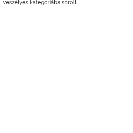
veszélyes kategóriába sorolt.
Ez azért is aggasztó, mert az utóbbi években
erőteljesen feljött ez a téma, és gyakran néhány
nappal a Föld mellett való elhaladás előtt
fedeznek fel potenciálisan veszélyes
aszteroidákat, de több esetben UTÓLAG vették
észre, hogy valami elhúzott mellettünk.
Hirdetés