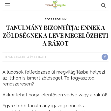
EGÉSZSÉGÜNK
TANULMÁNY BIZONYÍTJA: ENNEK A
ZÖLDSÉGNEK A LEVE MEGELŐZHETI
A RÁKOT
TITKOK SZIGETE
4 ÉV EZELŐTT
A tudósok felfedezése új megvilágításba helyezi
az itthon is ismert zöldséget. Te fogyasztod
rendszeresen?
Akkor lehet hogy jelentősen védve vagy a ráktól!
Egyre több tanulmány igazolja ennek a