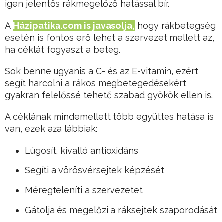
igen jelentős rákmegelőző hatással bír.
A
Házipatika.com is javasolja,
hogy rákbetegség
esetén is fontos erő lehet a szervezet mellett az,
ha céklát fogyaszt a beteg.
Sok benne ugyanis a C- és az E-vitamin, ezért
segít harcolni a rákos megbetegedésekért
gyakran felelőssé tehető szabad gyökök ellen is.
A céklának mindemellett több együttes hatása is
van, ezek aza lábbiak:
Lúgosít, kivalló antioxidáns
Segíti a vörösvérsejtek képzését
Méregteleníti a szervezetet
Gátolja és megelőzi a ráksejtek szaporodását