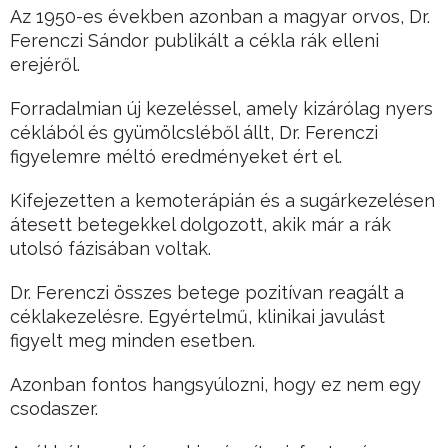
Az 1950-es években azonban a magyar orvos, Dr.
Ferenczi Sándor publikált a cékla rák elleni
erejéről.
Forradalmian új kezeléssel, amely kizárólag nyers
céklából és gyümölcsléből állt, Dr. Ferenczi
figyelemre méltó eredményeket ért el.
Kifejezetten a kemoterápián és a sugárkezelésen
átesett betegekkel dolgozott, akik már a rák
utolsó fázisában voltak.
Dr. Ferenczi összes betege pozitívan reagált a
céklakezelésre. Egyértelmű, klinikai javulást
figyelt meg minden esetben.
Azonban fontos hangsyúlozni, hogy ez nem egy
csodaszer.