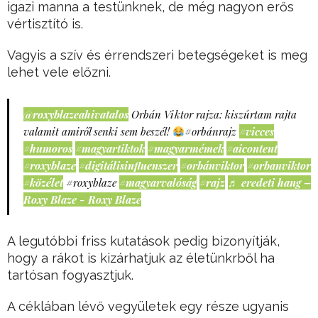
igazi manna a testünknek, de még nagyon erős
vértisztító is.
Vagyis a szív és érrendszeri betegségeket is meg
lehet vele előzni.
@roxyblazeahivatalos
Orbán Viktor rajza: kiszúrtam rajta
valamit amiről senki sem beszél!
#orbánrajz
#vicces
#humoros
#magyartiktok
#magyarmémek
#aicontent
#roxyblaze
#digitálisinfluenszer
#orbánviktor
#orbanviktor
#közélet
#roxyblaze
#magyarvalóság
#rajz
♬ eredeti hang –
Roxy Blaze - Roxy Blaze
A legutóbbi friss kutatások pedig bizonyítják,
hogy a rákot is kizárhatjuk az életünkrből ha
tartósan fogyasztjuk.
A céklában lévő vegyületek egy része ugyanis