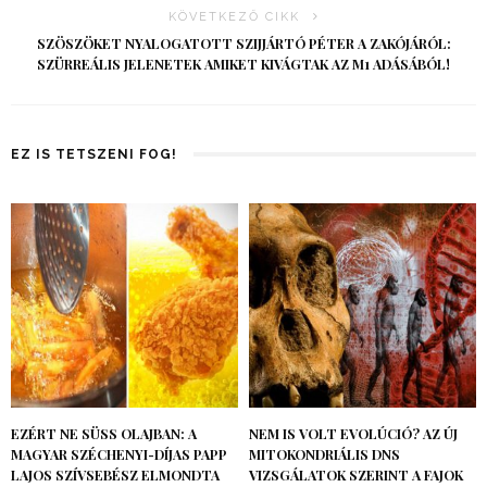
KÖVETKEZŐ CIKK
SZÖSZÖKET NYALOGATOTT SZIJJÁRTÓ PÉTER A ZAKÓJÁRÓL:
SZÜRREÁLIS JELENETEK AMIKET KIVÁGTAK AZ M1 ADÁSÁBÓL!
EZ IS TETSZENI FOG!
EZÉRT NE SÜSS OLAJBAN: A
NEM IS VOLT EVOLÚCIÓ? AZ ÚJ
MAGYAR SZÉCHENYI-DÍJAS PAPP
MITOKONDRIÁLIS DNS
LAJOS SZÍVSEBÉSZ ELMONDTA
VIZSGÁLATOK SZERINT A FAJOK