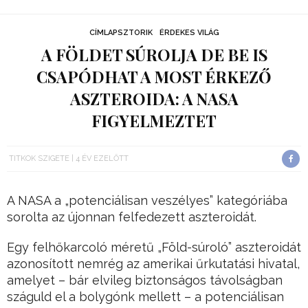
CÍMLAPSZTORIK
ÉRDEKES VILÁG
A FÖLDET SÚROLJA DE BE IS
CSAPÓDHAT A MOST ÉRKEZŐ
ASZTEROIDA: A NASA
FIGYELMEZTET
TITKOK SZIGETE
4 ÉV EZELŐTT
A NASA a „potenciálisan veszélyes” kategóriába
sorolta az újonnan felfedezett aszteroidát.
Egy felhőkarcoló méretű „Föld-súroló” aszteroidát
azonosított nemrég az amerikai űrkutatási hivatal,
amelyet – bár elvileg biztonságos távolságban
száguld el a bolygónk mellett – a potenciálisan