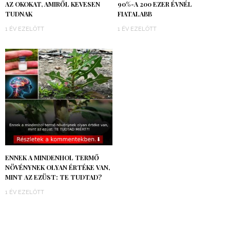
AZ OKOKAT, AMIRŐL KEVESEN
90%-A 200 EZER ÉVNÉL
TUDNAK
FIATALABB
1 ÉV EZELŐTT
1 ÉV EZELŐTT
ENNEK A MINDENHOL TERMŐ
NÖVÉNYNEK OLYAN ÉRTÉKE VAN,
MINT AZ EZÜST: TE TUDTAD?
1 ÉV EZELŐTT