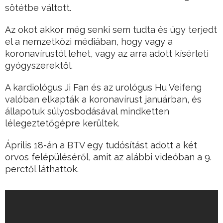
sötétbe váltott.
Az okot akkor még senki sem tudta és úgy terjedt
el a nemzetközi médiában, hogy vagy a
koronavírustól lehet, vagy az arra adott kísérleti
gyógyszerektől.
A kardiológus Ji Fan és az urológus Hu Veifeng
valóban elkapták a koronavírust januárban, és
állapotuk súlyosbodásával mindketten
lélegeztetőgépre kerültek.
Április 18-án a BTV egy tudósítást adott a két
orvos felépüléséről, amit az alábbi videóban a 9.
perctől láthattok.