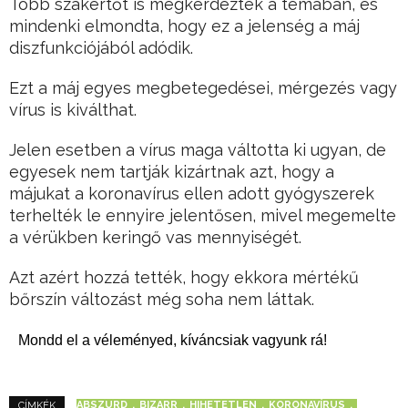
Több szakértőt is megkérdeztek a témában, és
mindenki elmondta, hogy ez a jelenség a máj
diszfunkciójából adódik.
Ezt a máj egyes megbetegedései, mérgezés vagy
vírus is kiválthat.
Jelen esetben a vírus maga váltotta ki ugyan, de
egyesek nem tartják kizártnak azt, hogy a
májukat a koronavírus ellen adott gyógyszerek
terhelték le ennyire jelentősen, mivel megemelte
a vérükben keringő vas mennyiségét.
Azt azért hozzá tették, hogy ekkora mértékű
bőrszín változást még soha nem láttak.
Mondd el a véleményed, kíváncsiak vagyunk rá!
ABSZURD
BIZARR
HIHETETLEN
KORONAVÍRUS
CÍMKÉK