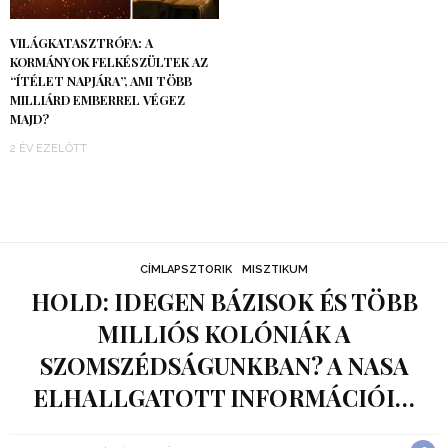
VILÁGKATASZTRÓFA: A
KORMÁNYOK FELKÉSZÜLTEK AZ
“ÍTÉLET NAPJÁRA”, AMI TÖBB
MILLIÁRD EMBERREL VÉGEZ
MAJD?
2 ÉV EZELŐTT
CÍMLAPSZTORIK
MISZTIKUM
HOLD: IDEGEN BÁZISOK ÉS TÖBB
MILLIÓS KOLÓNIÁK A
SZOMSZÉDSÁGUNKBAN? A NASA
ELHALLGATOTT INFORMÁCIÓI…