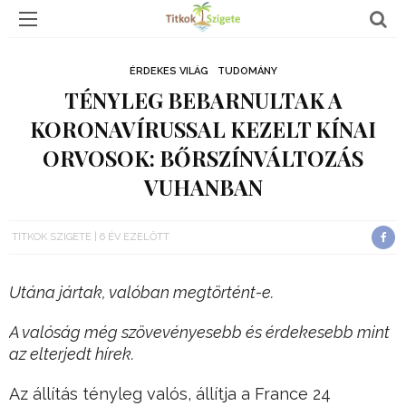
ÉRDEKES VILÁG
TUDOMÁNY
TÉNYLEG BEBARNULTAK A
KORONAVÍRUSSAL KEZELT KÍNAI
ORVOSOK: BŐRSZÍNVÁLTOZÁS
VUHANBAN
TITKOK SZIGETE
6 ÉV EZELŐTT
Utána jártak, valóban megtörtént-e.
A valóság még szövevényesebb és érdekesebb mint
az elterjedt hírek.
Az állítás tényleg valós, állítja a France 24