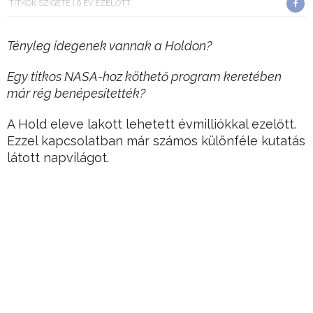
TITKOK SZIGETE
6 ÉV EZELŐTT
Tényleg idegenek vannak a Holdon?
Egy titkos NASA-hoz köthető program keretében
már rég benépesítették?
A Hold eleve lakott lehetett évmilliókkal ezelőtt.
Ezzel kapcsolatban már számos különféle kutatás
látott napvilágot.
Hirdetés