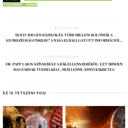
TUDOMÁNY
VUHAN
ELŐZŐ CIKK
HOLD: IDEGEN BÁZISOK ÉS TÖBB MILLIÓS KOLÓNIÁK A
SZOMSZÉDSÁGUNKBAN? A NASA ELHALLGATOTT INFORMÁCIÓI…
KÖVETKEZŐ CIKK
DR. PAPP LAJOS SZÍVSEBÉSZ A RÁK ELLENSZERÉRŐL: EZT MINDEN
MAGYARNAK TUDNIA KELL, NEM LENNE ANNYI RÁKBETEG
EZ IS TETSZENI FOG!