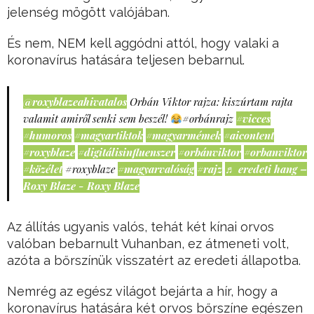
jelenség mögött valójában.
És nem, NEM kell aggódni attól, hogy valaki a
koronavírus hatására teljesen bebarnul.
@roxyblazeahivatalos
Orbán Viktor rajza: kiszúrtam rajta
valamit amiről senki sem beszél!
#orbánrajz
#vicces
#humoros
#magyartiktok
#magyarmémek
#aicontent
#roxyblaze
#digitálisinfluenszer
#orbánviktor
#orbanviktor
#közélet
#roxyblaze
#magyarvalóság
#rajz
♬ eredeti hang –
Roxy Blaze - Roxy Blaze
Az állítás ugyanis valós, tehát két kínai orvos
valóban bebarnult Vuhanban, ez átmeneti volt,
azóta a bőrszínük visszatért az eredeti állapotba.
Nemrég az egész világot bejárta a hír, hogy a
koronavírus hatására két orvos bőrszíne egészen