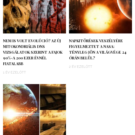
NEM IS VOLT EVOLÚCIÓ? AZ ÚJ
NAPKITÖRÉSEK VESZÉLYÉRE
MITOKONDRIÁLIS DNS
FIGYELMEZTET A NASA:
VIZSGÁLATOK SZERINT A FAJOK
TÉNYLEG JÖN A VILÁGVÉGE 24
90%-A 200 EZER ÉVNÉL
ÓRÁN BELÜL?
FIATALABB
2 ÉV EZELŐTT
1 ÉV EZELŐTT