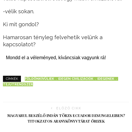
-vélik sokan.
Ki mit gondol?
Hamarosan tényleg felvehetik velünk a
kapcsolatot?
Mondd el a véleményed, kíváncsiak vagyunk rá!
FÖLDÖNKÍVÜLIEK
IDEGEN CIVILIZÁCIÓK
IDEGENEK
CÍMKÉK
TEJÚTRENDSZER
ELŐZŐ CIKK
MAGYARUL BESZÉLŐ INDÁN TÖRZS ECUADOR DZSUNGELEIBEN?
TITOKZATOS ARANYKÖNYVTÁRAT ŐRIZEK