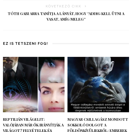
KÖVETKEZŐ CIKK
TÓTH GABI ARRA TANÍTJA A LÁNYÁT, HOGY “ADDIG KELL ÜTNI A
VASAT, AMÍG MELEG”
EZ IS TETSZENI FOG!
REPTILIÁN VILÁGELIT:
MAGYAR CSILLAGÁSZ MONDOTT
VALÓJÁBAN MÁR ŐK IRÁNYÍTJÁK A
SOKKOLÓ DOLGOT A
VILÁGOT? FELVÉTELEK ÉS
FÖLDÖNKÍVÜLIEKRŐL: EMBEREK