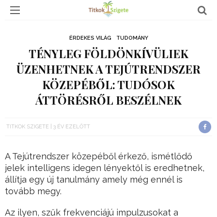
ÉRDEKES VILÁG
TUDOMÁNY
TÉNYLEG FÖLDÖNKÍVÜLIEK
ÜZENHETNEK A TEJÚTRENDSZER
KÖZEPÉBŐL: TUDÓSOK
ÁTTÖRÉSRŐL BESZÉLNEK
TITKOK SZIGETE
3 ÉV EZELŐTT
A Tejútrendszer közepéből érkező, ismétlődő
jelek intelligens idegen lényektől is eredhetnek,
állítja egy új tanulmány amely még ennél is
tovább megy.
Az ilyen, szűk frekvenciájú impulzusokat a