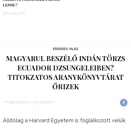
LENNE?
3 ÉV EZELŐTT
ÉRDEKES VILÁG
MAGYARUL BESZÉLŐ INDÁN TÖRZS
ECUADOR DZSUNGELEIBEN?
TITOKZATOS ARANYKÖNYVTÁRAT
ŐRIZEK
TITKOK SZIGETE
3 ÉV EZELŐTT
Állítólag a Harvard Egyetem is foglalkozott velük.