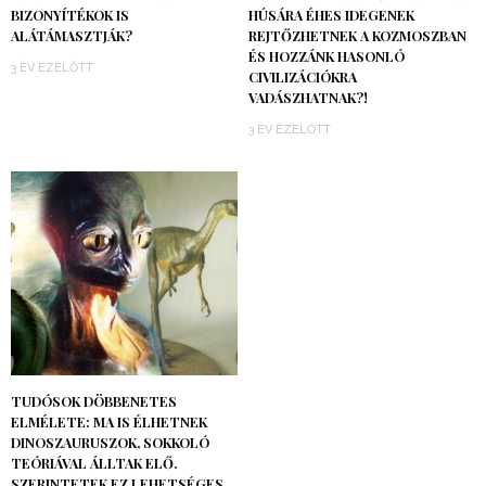
BIZONYÍTÉKOK IS
HÚSÁRA ÉHES IDEGENEK
ALÁTÁMASZTJÁK?
REJTŐZHETNEK A KOZMOSZBAN
ÉS HOZZÁNK HASONLÓ
3 ÉV EZELŐTT
CIVILIZÁCIÓKRA
VADÁSZHATNAK?!
3 ÉV EZELŐTT
TUDÓSOK DÖBBENETES
ELMÉLETE: MA IS ÉLHETNEK
DINOSZAURUSZOK, SOKKOLÓ
TEÓRIÁVAL ÁLLTAK ELŐ.
SZERINTETEK EZ LEHETSÉGES