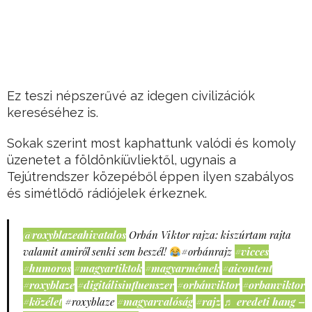
Ez teszi népszerűvé az idegen civilizációk
kereséséhez is.
Sokak szerint most kaphattunk valódi és komoly
üzenetet a földönkíüvliektől, ugynais a
Tejútrendszer közepéből éppen ilyen szabályos
és simétlődő rádiójelek érkeznek.
@roxyblazeahivatalos
Orbán Viktor rajza: kiszúrtam rajta
valamit amiről senki sem beszél!
#orbánrajz
#vicces
#humoros
#magyartiktok
#magyarmémek
#aicontent
#roxyblaze
#digitálisinfluenszer
#orbánviktor
#orbanviktor
#közélet
#roxyblaze
#magyarvalóság
#rajz
♬ eredeti hang –