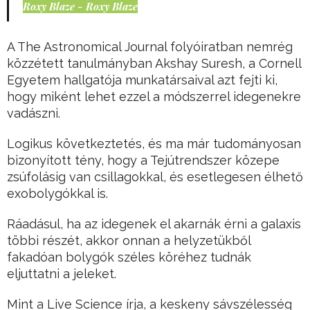
Roxy Blaze - Roxy Blaze
A The Astronomical Journal folyóiratban nemrég
közzétett tanulmányban Akshay Suresh, a Cornell
Egyetem hallgatója munkatársaival azt fejti ki,
hogy miként lehet ezzel a módszerrel idegenekre
vadászni.
Logikus következtetés, és ma már tudományosan
bizonyított tény, hogy a Tejútrendszer közepe
zsúfolásig van csillagokkal, és esetlegesen élhető
exobolygókkal is.
Ráadásul, ha az idegenek el akarnák érni a galaxis
többi részét, akkor onnan a helyzetükből
fakadóan bolygók széles köréhez tudnák
eljuttatni a jeleket.
Mint a Live Science írja, a keskeny sávszélesség