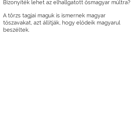
Bizonyíték lehet az elhallgatott ősmagyar múltra?
A törzs tagjai maguk is ismernek magyar
tőszavakat, azt állítják, hogy elődeik magyarul
beszéltek.
Hirdetés