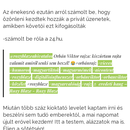
Az énekesnő ezután arról számolt be, hogy
özönleni kezdtek hozzák a privát üzenetek,
amikben követői ezt kifogásolták
-számolt be róla a 24.hu.
@roxyblazeahivatalos
Orbán Viktor rajza: kiszúrtam rajta
valamit amiről senki sem beszél!
#orbánrajz
#vicces
#humoros
#magyartiktok
#magyarmémek
#aicontent
#roxyblaze
#digitálisinfluenszer
#orbánviktor
#orbanviktor
#közélet
#roxyblaze
#magyarvalóság
#rajz
♬ eredeti hang –
Roxy Blaze - Roxy Blaze
Miután több száz kioktató levelet kaptam írni és
beszélni sem tudó emberektől, a mai napomat
újult erővel kezdem! Itt a testem, alázzatok ma is.
Éljen a sötétség!