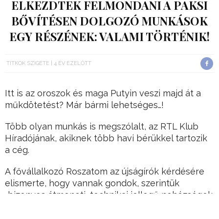
ELKEZDTEK FELMONDANI A PAKSI
BŐVÍTÉSEN DOLGOZÓ MUNKÁSOK
EGY RÉSZÉNEK: VALAMI TÖRTÉNIK!
TITKOK SZIGETE
4 ÉV EZELŐTT
Itt is az oroszok és maga Putyin veszi majd át a
műkdötetést? Már bármi lehetséges…!
Több olyan munkás is megszólalt, az RTL Klub
Híradójának, akiknek több havi bérükkel tartozik
a cég.
A fővállalkozó Roszatom az újságírók kérdésére
elismerte, hogy vannak gondok, szerintük
„bizonyos átmeneti, technikai jellegű nehézségek
jelentkeztek”.