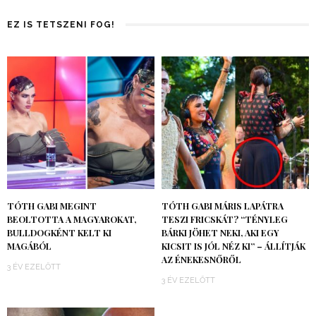
EZ IS TETSZENI FOG!
TÓTH GABI MEGINT
TÓTH GABI MÁRIS LAPÁTRA
BEOLTOTTA A MAGYAROKAT,
TESZI FRICSKÁT? “TÉNYLEG
BULLDOGKÉNT KELT KI
BÁRKI JÖHET NEKI, AKI EGY
MAGÁBÓL
KICSIT IS JÓL NÉZ KI” – ÁLLÍTJÁK
AZ ÉNEKESNŐRŐL
3 ÉV EZELŐTT
3 ÉV EZELŐTT