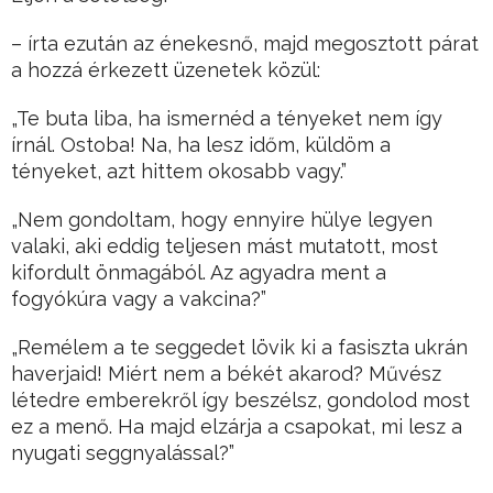
– írta ezután az énekesnő, majd megosztott párat
a hozzá érkezett üzenetek közül:
„Te buta liba, ha ismernéd a tényeket nem így
írnál. Ostoba! Na, ha lesz időm, küldöm a
tényeket, azt hittem okosabb vagy.”
„Nem gondoltam, hogy ennyire hülye legyen
valaki, aki eddig teljesen mást mutatott, most
kifordult önmagából. Az agyadra ment a
fogyókúra vagy a vakcina?”
„Remélem a te seggedet lövik ki a fasiszta ukrán
haverjaid! Miért nem a békét akarod? Művész
létedre emberekről így beszélsz, gondolod most
ez a menő. Ha majd elzárja a csapokat, mi lesz a
nyugati seggnyalással?”