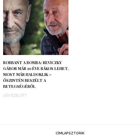
ROBBANT A BOMBA: REVICZKY
GÁBOR MÁR 10 ÉVE RÁKOS LEHET,
MOST MÁR HALDOKLIK –
ŐSZINTÉN BESZÉLT A
BETEGSÉGÉRŐL
3 ÉV EZELŐTT
CÍMLAPSZTORIK