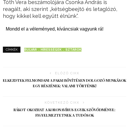
Tóth Vera beszámolójára Csonka András is
reagált, aki szerint „kétségbeejtő és letaglózó,
hogy kikkel kell együtt élnünk”.
Mondd el a véleményed, kíváncsiak vagyunk rá!
BULVÁR
HÍRESSÉGEK
SZTÁROK
CÍMKÉK
ELŐZŐ CIKK
ELKEZDTEK FELMONDANI A PAKSI BŐVÍTÉSEN DOLGOZÓ MUNKÁSOK
EGY RÉSZÉNEK: VALAMI TÖRTÉNIK!
KÖVETKEZŐ CIKK
RÁKOT OKOZHAT A KORONAVÍRUS EGYIK SZÖVŐDMÉNYE:
FIGYELMEZTETNEK A TUDÓSOK