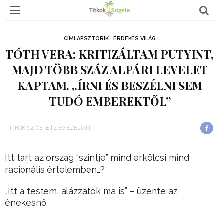
CÍMLAPSZTORIK
ÉRDEKES VILÁG
TÓTH VERA: KRITIZÁLTAM PUTYINT,
MAJD TÖBB SZÁZ ALPÁRI LEVELET
KAPTAM, „ÍRNI ÉS BESZÉLNI SEM
TUDÓ EMBEREKTŐL”
TITKOK SZIGETE
4 ÉV EZELŐTT
Itt tart az ország “szintje” mind erkölcsi mind
racionális értelemben…?
„Itt a testem, alázzatok ma is” – üzente az
énekesnő.