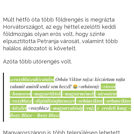
Múlt hétfő óta több földrengés is megrázta
Horvátországot, az egy héttel ezelőtti keddi
földmozgás olyan erős volt, hogy szinte
elpusztította Petranja városát, valamint több
halálos áldozatot is követelt.
Azóta több utórengés volt.
@roxyblazeahivatalos
Orbán Viktor rajza: kiszúrtam rajta
valamit amiről senki sem beszél!
#orbánrajz
#vicces
#humoros
#magyartiktok
#magyarmémek
#aicontent
#roxyblaze
#digitálisinfluenszer
#orbánviktor
#orbanviktor
#közélet
#roxyblaze
#magyarvalóság
#rajz
♬ eredeti hang –
Roxy Blaze - Roxy Blaze
Magyarországon is több településen lehetett