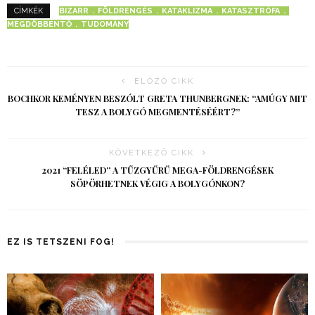
BIZARR
FÖLDRENGÉS
KATAKLIZMA
KATASZTRÓFA
CÍMKÉK
MEGDÖBBENTŐ
TUDOMÁNY
ELŐZŐ CIKK
BOCHKOR KEMÉNYEN BESZÓLT GRETA THUNBERGNEK: “AMÚGY MIT
TESZ A BOLYGÓ MEGMENTÉSÉÉRT?”
KÖVETKEZŐ CIKK
2021 “FELÉLED” A TŰZGYŰRŰ MEGA-FÖLDRENGÉSEK
SÖPÖRHETNEK VÉGIG A BOLYGÓNKON?
EZ IS TETSZENI FOG!