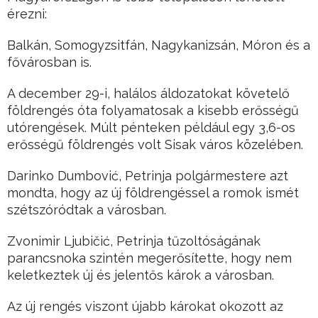
érezni:
Balkán, Somogyzsitfán, Nagykanizsán, Móron és a
fővárosban is.
A december 29-i, halálos áldozatokat követelő
földrengés óta folyamatosak a kisebb erősségű
utórengések. Múlt pénteken például egy 3,6-os
erősségű földrengés volt Sisak város közelében.
Darinko Dumbović, Petrinja polgármestere azt
mondta, hogy az új földrengéssel a romok ismét
szétszóródtak a városban.
Zvonimir Ljubičić, Petrinja tűzoltóságának
parancsnoka szintén megerősítette, hogy nem
keletkeztek új és jelentős károk a városban.
Az új rengés viszont újabb károkat okozott az