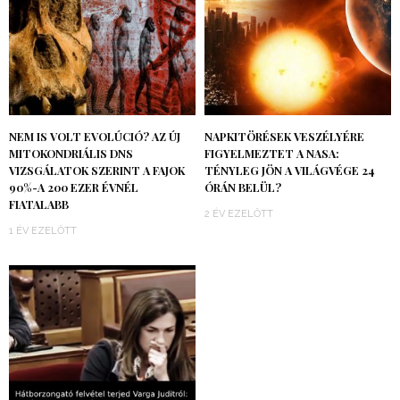
NEM IS VOLT EVOLÚCIÓ? AZ ÚJ
NAPKITÖRÉSEK VESZÉLYÉRE
MITOKONDRIÁLIS DNS
FIGYELMEZTET A NASA:
VIZSGÁLATOK SZERINT A FAJOK
TÉNYLEG JÖN A VILÁGVÉGE 24
90%-A 200 EZER ÉVNÉL
ÓRÁN BELÜL?
FIATALABB
2 ÉV EZELŐTT
1 ÉV EZELŐTT