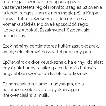
földrengés, azonban térségünk igazán
veszélyeztetett régiói Horvátország és Szlovénia
(a keddi rengés után ez nem meglepő), a Kárpát-
kanyar, tehát a Székelyföld déli része és a
Román-alföld és Moldva kapcsolódó régiói,
illetve az Alpoktól Északnyugat-Szlovákiáig
húzódó sáv.
Ezek néhány centiméteres hullámzást okoznak,
amelynek jellemző hossza fél perc-egy perc.
Épületkárok akkor keletkeznek, ha ennyi idő alatt
egy épület annyira kileng a hullámzás hatására,
hogy abban szerkezeti károk keletkeznek.
Ez nemcsak a hullámok nagyságán, de a
hullámcsúcsok követési gyakoriságán
(frekvenciáján) is múlik.
Nem véletlen tehát, hogy a földrengésbiztonsági