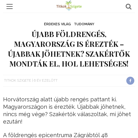
ÉRDEKES VILÁG
TUDOMÁNY
ÚJABB FÖLDRENGÉS,
MAGYARORSZÁG IS ÉREZTÉK –
ÚJABBAK JÖHETNEK? SZAKÉRTŐK
MONDTÁK EL, HOL LEHETSÉGES!
TITKOK SZIGETE
6 ÉV EZELŐTT
Horvátország alatt újabb rengés pattant ki.
Magyarországon is érezték. Újabbak jöhetnek,
nincs még vége? Szakértők válaszoltak, mi jöhet
ezután!
A földrengés epicentruma Zágrábtól 48