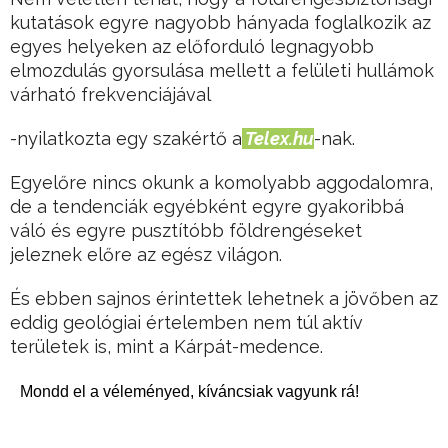
kutatások egyre nagyobb hányada foglalkozik az
egyes helyeken az előforduló legnagyobb
elmozdulás gyorsulása mellett a felületi hullámok
várható frekvenciájával
-nyilatkozta egy szakértő a
Telex.hu
-nak.
Egyelőre nincs okunk a komolyabb aggodalomra,
de a tendenciák egyébként egyre gyakoribbá
váló és egyre pusztítóbb földrengéseket
jeleznek előre az egész világon.
És ebben sajnos érintettek lehetnek a jövőben az
eddig geológiai értelemben nem túl aktív
területek is, mint a Kárpát-medence.
Mondd el a véleményed, kíváncsiak vagyunk rá!