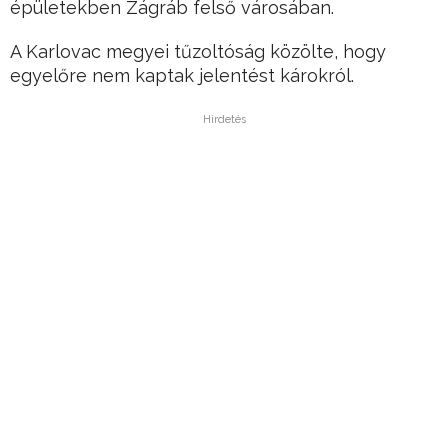
épületekben Zágráb felső városában.
A Karlovac megyei tűzoltóság közölte, hogy
egyelőre nem kaptak jelentést károkról.
Hirdetés