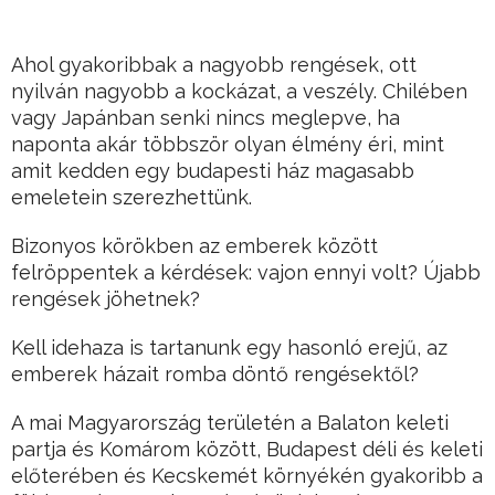
Ahol gyakoribbak a nagyobb rengések, ott
nyilván nagyobb a kockázat, a veszély. Chilében
vagy Japánban senki nincs meglepve, ha
naponta akár többször olyan élmény éri, mint
amit kedden egy budapesti ház magasabb
emeletein szerezhettünk.
Bizonyos körökben az emberek között
felröppentek a kérdések: vajon ennyi volt? Újabb
rengések jöhetnek?
Kell idehaza is tartanunk egy hasonló erejű, az
emberek házait romba döntő rengésektől?
A mai Magyarország területén a Balaton keleti
partja és Komárom között, Budapest déli és keleti
előterében és Kecskemét környékén gyakoribb a