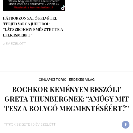
HÁTBORZONGATÓ FELVÉTEL
TERJED VARGA JUDITRÓL:
“LÁTSZIK HOGY EMÉSZTETTE A
LELKIISMERET”
2 ÉV EZELŐTT
CÍMLAPSZTORIK
ÉRDEKES VILÁG
BOCHKOR KEMÉNYEN BESZÓLT
GRETA THUNBERGNEK: “AMÚGY MIT
TESZ A BOLYGÓ MEGMENTÉSÉÉRT?”
TITKOK SZIGETE
6 ÉV EZELŐTT