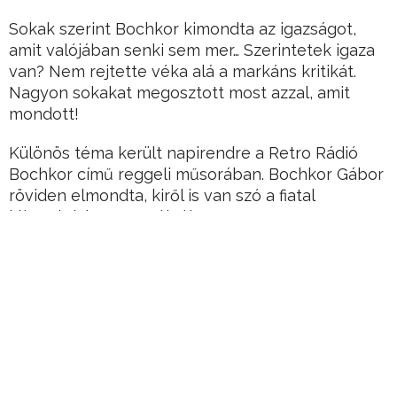
Sokak szerint Bochkor kimondta az igazságot,
amit valójában senki sem mer… Szerintetek igaza
van? Nem rejtette véka alá a markáns kritikát.
Nagyon sokakat megosztott most azzal, amit
mondott!
Különös téma került napirendre a Retro Rádió
Bochkor című reggeli műsorában. Bochkor Gábor
röviden elmondta, kiről is van szó a fiatal
klímaaktivista személyében…
Bár ő úgy véli, üres szavakkal dobálózott az ENSZ
klímacsúcsán is Thunberg 2019-ben.
Hirdetés