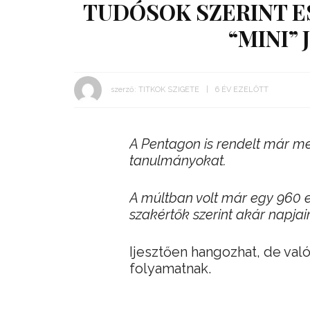
TUDÓSOK SZERINT E
“MINI”
szerző:
TITKOK SZIGETE
6 ÉV EZELŐTT
A Pentagon is rendelt már me
tanulmányokat.
A múltban volt már egy 960 eze
szakértők szerint akár napja
Ijesztően hangozhat, de val
folyamatnak.