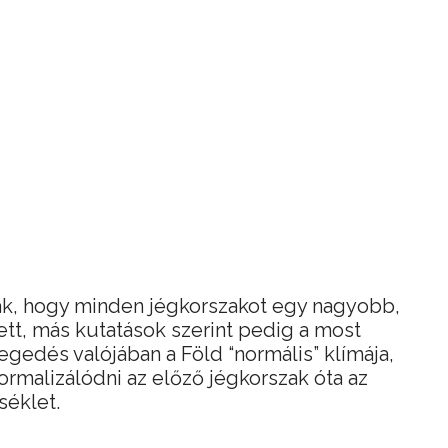
ák, hogy minden jégkorszakot egy nagyobb,
tt, más kutatások szerint pedig a most
egedés valójában a Föld “normális” klímája,
ormalizálódni az előző jégkorszak óta az
séklet.