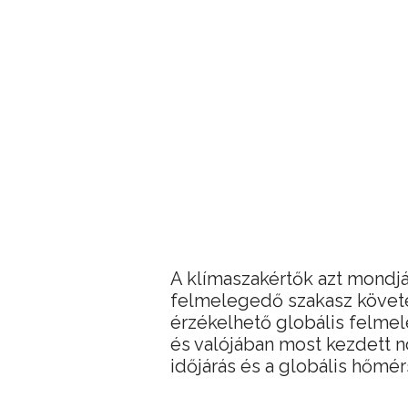
A klímaszakértők azt mondj
felmelegedő szakasz követe
érzékelhető globális felmel
és valójában most kezdett n
időjárás és a globális hőmér