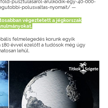
a-fold-pusztulasarol-arulkodik-egy-40-000-
legutobbi-polusvaltas-nyomait/ —
ntosabban végeztetett a jégkorszak
anulmányokat.
obális felmelegedés korunk egyik
 180 évvel ezelőtt a tudósok még úgy
atosan lehűl.