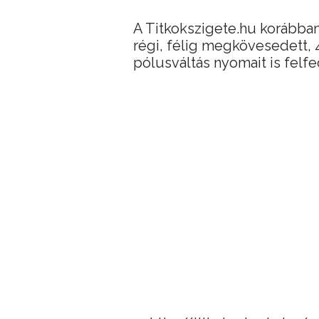
A Titkokszigete.hu korábban
régi, félig megkövesedett, 
pólusváltás nyomait is felf