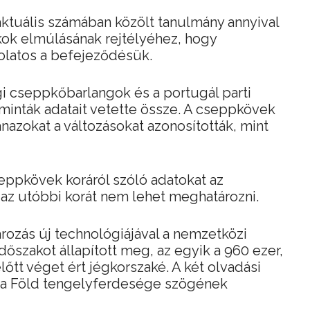
ktuális számában közölt tanulmány annyival
kok elmúlásának rejtélyéhez, hogy
olatos a befejeződésük.
i cseppkőbarlangok és a portugál parti
minták adatait vetette össze. A cseppkövek
azokat a változásokat azonosították, mint
seppkövek koráról szóló adatokat az
az utóbbi korát nem lehet meghatározni.
ozás új technológiájával a nemzetközi
dőszakot állapított meg, az egyik a 960 ezer,
lőtt véget ért jégkorszaké. A két olvadási
 a Föld tengelyferdesége szögének