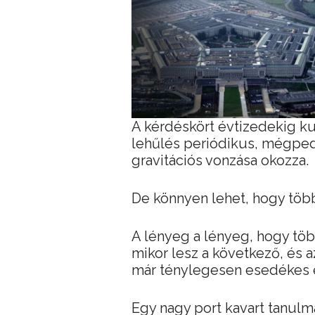
A kérdéskört évtizedekig ku
lehűlés periódikus, mégpedi
gravitációs vonzása okozza.
De könnyen lehet, hogy töb
A lényeg a lényeg, hogy töb
mikor lesz a következő, és a
már ténylegesen esedékes 
Egy nagy port kavart tanulm