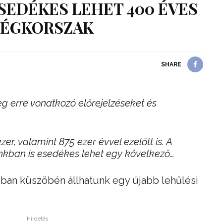
SEDÉKES LEHET 400 ÉVES
 JÉGKORSZAK
SHARE
g erre vonatkozó előrejelzéseket és
r, valamint 875 ezer évvel ezelőtt is. A
inkban is esedékes lehet egy következő…
óban küszöbén állhatunk egy újabb lehűlési
Hirdetés