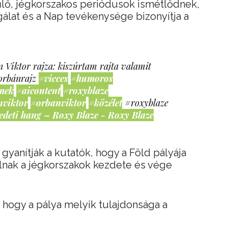
lő, jégkorszakos periódusok ismétlődnek,
gálat és a Nap tevékenysége bizonyítja a
 Viktor rajza: kiszúrtam rajta valamit
orbánrajz
#vicces
#humoros
mek
#aicontent
#roxyblaze
nviktor
#orbanviktor
#közélet
#roxyblaze
edeti hang – Roxy Blaze - Roxy Blaze
gyanítják a kutatók, hogy a Föld pályája
llnak a jégkorszakok kezdete és vége
 hogy a pálya melyik tulajdonsága a