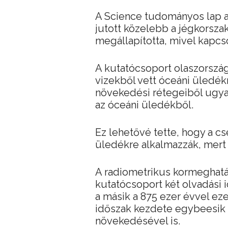
A Science tudományos lap a
jutott közelebb a jégkorsza
megállapította, mivel kapcs
A kutatócsoport olaszország
vizekből vett óceáni üledék
növekedési rétegeiből ugyan
az óceáni üledékből.
Ez lehetővé tette, hogy a c
üledékre alkalmazzák, mert 
A radiometrikus kormeghatár
kutatócsoport két olvadási i
a másik a 875 ezer évvel eze
időszak kezdete egybeesik
növekedésével is.