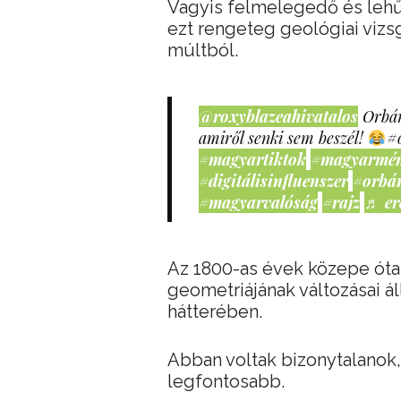
Vagyis felmelegedő és lehű
ezt rengeteg geológiai vizs
múltból.
@roxyblazeahivatalos
Orbán
amiről senki sem beszél!
#
#magyartiktok
#magyarmé
#digitálisinfluenszer
#orbá
#magyarvalóság
#rajz
♬ er
Az 1800-as évek közepe óta 
geometriájának változásai á
hátterében.
Abban voltak bizonytalanok,
legfontosabb.