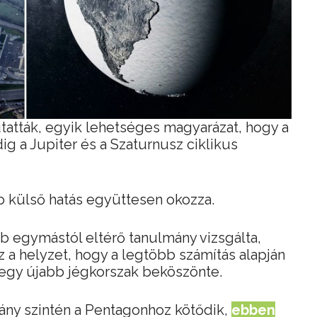
tatták, egyik lehetséges magyarázat, hogy a
g a Jupiter és a Szaturnusz ciklikus
b külső hatás együttesen okozza.
b egymástól eltérő tanulmány vizsgálta,
z a helyzet, hogy a legtöbb számítás alapján
egy újabb jégkorszak beköszönte.
ány szintén a Pentagonhoz kötődik,
ebben