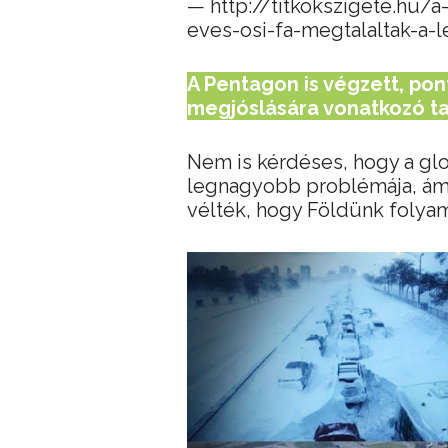
— http://titkokszigete.hu/
eves-osi-fa-megtalaltak-a-
A Pentagon is végzett, po
megjóslására vonatkozó t
Nem is kérdéses, hogy a gl
legnagyobb problémája, ám
vélték, hogy Földünk folyam