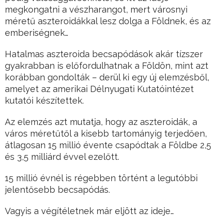
megkongatni a vészharangot, mert városnyi
méretű aszteroidákkal lesz dolga a Földnek, és az
emberiségnek…
Hatalmas aszteroida becsapódások akár tízszer
gyakrabban is előfordulhatnak a Földön, mint azt
korábban gondolták – derül ki egy új elemzésből,
amelyet az amerikai Délnyugati Kutatóintézet
kutatói készítettek.
Az elemzés azt mutatja, hogy az aszteroidák, a
város méretűtől a kisebb tartományig terjedően,
átlagosan 15 millió évente csapódtak a Földbe 2,5
és 3,5 milliárd évvel ezelőtt.
15 millió évnél is régebben történt a legutóbbi
jelentősebb becsapódás.
Vagyis a végítéletnek már eljött az ideje…