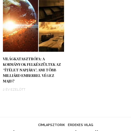
VILÁGKATASZTRÓFA: A
KORMÁNYOK FELKÉSZÜLTEK AZ
“ÍTÉLET NAPJÁRA”, AMI TÖBB
MILLIÁRD EMBERREL VÉGEZ
MAJD?
2 ÉV EZELŐTT
CÍMLAPSZTORIK
ÉRDEKES VILÁG