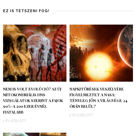
EZ IS TETSZENI FOG!
NEM IS VOLT EVOLÚCIÓ? AZ ÚJ
NAPKITÖRÉSEK VESZÉLYÉRE
MITOKONDRIÁLIS DNS
FIGYELMEZTET A NASA:
VIZSGÁLATOK SZERINT A FAJOK
TÉNYLEG JÖN A VILÁGVÉGE 24
90%-A 200 EZER ÉVNÉL
ÓRÁN BELÜL?
FIATALABB
2 ÉV EZELŐTT
1 ÉV EZELŐTT