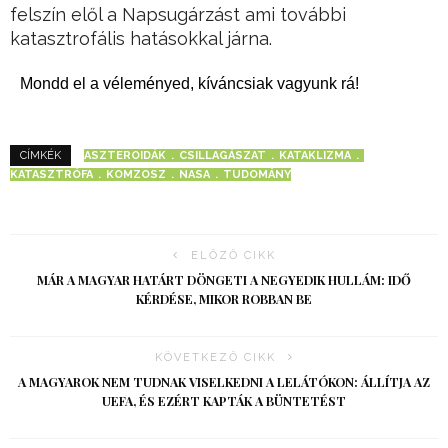
felszín elől a Napsugárzást ami további
katasztrofális hatásokkal járna.
Mondd el a véleményed, kíváncsiak vagyunk rá!
ASZTEROIDÁK
CSILLAGÁSZAT
KATAKLIZMA
CÍMKÉK
KATASZTRÓFA
KOMZOSZ
NASA
TUDOMÁNY
ELŐZŐ CIKK
MÁR A MAGYAR HATÁRT DÖNGETI A NEGYEDIK HULLÁM: IDŐ
KÉRDÉSE, MIKOR ROBBAN BE
KÖVETKEZŐ CIKK
A MAGYAROK NEM TUDNAK VISELKEDNI A LELÁTÓKON: ÁLLÍTJA AZ
UEFA, ÉS EZÉRT KAPTÁK A BÜNTETÉST