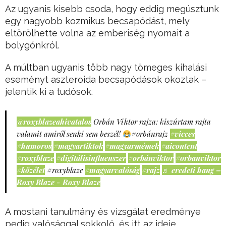
Az ugyanis kisebb csoda, hogy eddig megúsztunk
egy nagyobb kozmikus becsapódást, mely
eltörölhette volna az emberiség nyomait a
bolygónkról.
A múltban ugyanis több nagy tömeges kihalási
eseményt aszteroida becsapódások okoztak –
jelentik ki a tudósok.
@roxyblazeahivatalos
Orbán Viktor rajza: kiszúrtam rajta
valamit amiről senki sem beszél!
#orbánrajz
#vicces
#humoros
#magyartiktok
#magyarmémek
#aicontent
#roxyblaze
#digitálisinfluenszer
#orbánviktor
#orbanviktor
#közélet
#roxyblaze
#magyarvalóság
#rajz
♬ eredeti hang –
Roxy Blaze - Roxy Blaze
A mostani tanulmány és vizsgálat eredménye
pedig valósággal sokkoló, és itt az ideje