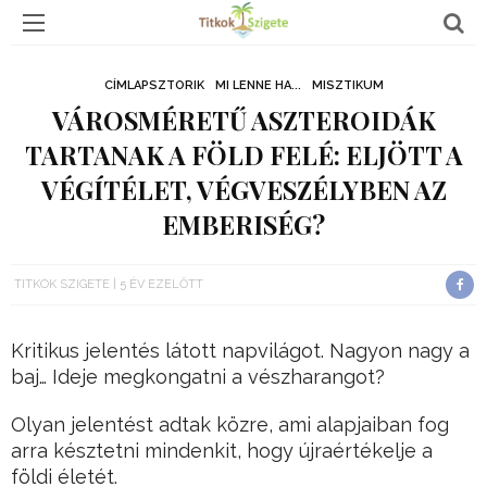
CÍMLAPSZTORIK
MI LENNE HA...
MISZTIKUM
VÁROSMÉRETŰ ASZTEROIDÁK
TARTANAK A FÖLD FELÉ: ELJÖTT A
VÉGÍTÉLET, VÉGVESZÉLYBEN AZ
EMBERISÉG?
TITKOK SZIGETE
5 ÉV EZELŐTT
Kritikus jelentés látott napvilágot. Nagyon nagy a
baj… Ideje megkongatni a vészharangot?
Olyan jelentést adtak közre, ami alapjaiban fog
arra késztetni mindenkit, hogy újraértékelje a
földi életét.