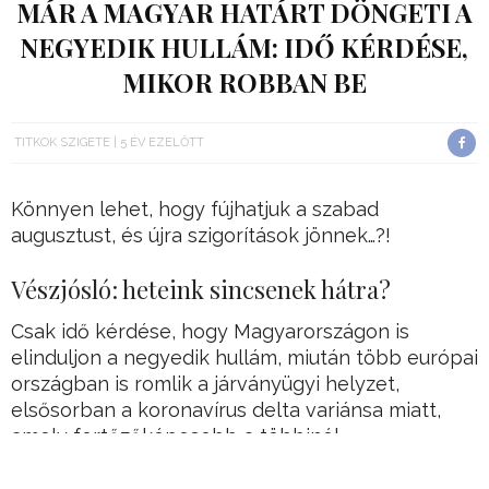
MÁR A MAGYAR HATÁRT DÖNGETI A
NEGYEDIK HULLÁM: IDŐ KÉRDÉSE,
MIKOR ROBBAN BE
TITKOK SZIGETE
5 ÉV EZELŐTT
Könnyen lehet, hogy fújhatjuk a szabad
augusztust, és újra szigorítások jönnek…?!
Vészjósló: heteink sincsenek hátra?
Csak idő kérdése, hogy Magyarországon is
elinduljon a negyedik hullám, miután több európai
országban is romlik a járványügyi helyzet,
elsősorban a koronavírus delta variánsa miatt,
amely fertőzőképesebb a többinél.
Több európai országban is látható, hogy a