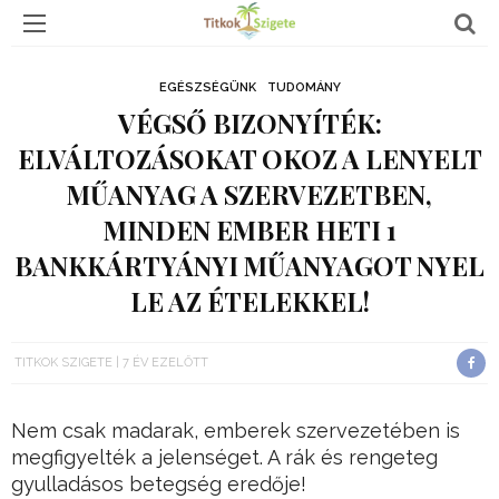
EGÉSZSÉGÜNK
TUDOMÁNY
VÉGSŐ BIZONYÍTÉK:
ELVÁLTOZÁSOKAT OKOZ A LENYELT
MŰANYAG A SZERVEZETBEN,
MINDEN EMBER HETI 1
BANKKÁRTYÁNYI MŰANYAGOT NYEL
LE AZ ÉTELEKKEL!
TITKOK SZIGETE
7 ÉV EZELŐTT
Nem csak madarak, emberek szervezetében is
megfigyelték a jelenséget. A rák és rengeteg
gyulladásos betegség eredője!