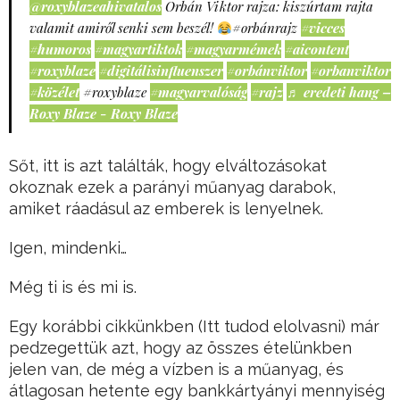
@roxyblazeahivatalos
Orbán Viktor rajza: kiszúrtam rajta
valamit amiről senki sem beszél!
#orbánrajz
#vicces
#humoros
#magyartiktok
#magyarmémek
#aicontent
#roxyblaze
#digitálisinfluenszer
#orbánviktor
#orbanviktor
#közélet
#roxyblaze
#magyarvalóság
#rajz
♬ eredeti hang –
Roxy Blaze - Roxy Blaze
Sőt, itt is azt találták, hogy elváltozásokat
okoznak ezek a parányi műanyag darabok,
amiket ráadásul az emberek is lenyelnek.
Igen, mindenki…
Még ti is és mi is.
Egy korábbi cikkünkben (Itt tudod elolvasni) már
pedzegettük azt, hogy az összes ételünkben
jelen van, de még a vízben is a műanyag, és
átlagosan hetente egy bankkártyányi mennyiség