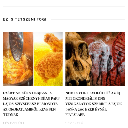
EZ IS TETSZENI FOG!
EZÉRT NE SÜSS OLAJBAN: A
NEM IS VOLT EVOLÚCIÓ? AZ ÚJ
MAGYAR SZÉCHENYI-DÍJAS PAPP
MITOKONDRIÁLIS DNS
LAJOS SZÍVSEBÉSZ ELMONDTA
VIZSGÁLATOK SZERINT A FAJOK
AZ OKOKAT, AMIRŐL KEVESEN
90%-A 200 EZER ÉVNÉL
TUDNAK
FIATALABB
1 ÉV EZELŐTT
1 ÉV EZELŐTT