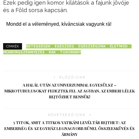
Ezek pedig igen komor kilátások a fajunk jövője
és a Föld sorsa kapcsán.
Mondd el a véleményed, kíváncsiak vagyunk rá!
BETEGSÉGEK
EGÉSZSÉG
EGÉSZSÉGÜNK
ÉLETMÓD
CÍMKÉK
MŰANYAGSZENNYEZÉS
RÁK
TUDOMÁNY
ELŐZŐ CIKK
A HALÁL UTÁN AZ UNIVERZUMMAL EGYESÜLSZ –
MIKROTUBULUSOKAT FEDEZTEK FEL AZ AGYBAN, AZ EMBERI LÉLEK
REJTŐZHET BENNÜK!
KÖVETKEZŐ CIKK
5 TITOK, AMIT A TITKOS VATIKÁNI LEVÉLTÁR REJTHET: AZ
EMBERISÉG ÉS AZ EGYHÁZ LEGNAGYOBB BŰNEI, ÖSSZEESKÜVÉS ÉS
ÁRMÁNY