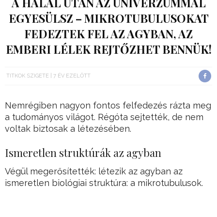
A HALÁL UTÁN AZ UNIVERZUMMAL
EGYESÜLSZ – MIKROTUBULUSOKAT
FEDEZTEK FEL AZ AGYBAN, AZ
EMBERI LÉLEK REJTŐZHET BENNÜK!
TITKOK SZIGETE
7 ÉV EZELŐTT
Nemrégiben nagyon fontos felfedezés rázta meg
a tudományos világot. Régóta sejtették, de nem
voltak biztosak a létezésében.
Ismeretlen struktúrák az agyban
Végül megerősítették: létezik az agyban az
ismeretlen biológiai struktúra: a mikrotubulusok.
Ezek olyan struktúrák az agyban, amik
kvantuminformációkat is tárolhatnak: végső soron