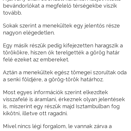
bevándorlókat a megfelelő térségekbe viszik
tovább.
Sokak szerint a menekültek egy jelentős része
nagyon elégedetlen.
Egy másik részük pedig kifejezetten haragszik a
törökökre, hiszen ők terelgették a görög határ
felé ezeket az embereket.
Aztán a menekültek egész tömegei szorultak oda
a senki földjére, a görög-török határhoz.
Most egyes információk szerint elkezdtek
visszafelé is áramlani, érkeznek olyan jelentések
is, miszerint egy részük majd Isztambulban fog
kikötni, illetve ott ragadni.
Mivel nincs légi forgalom, le vannak zárva a