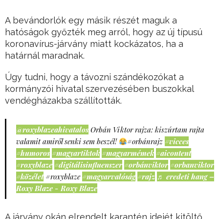
A bevándorlók egy másik részét maguk a
hatóságok győzték meg arról, hogy az új típusú
koronavírus-járvány miatt kockázatos, ha a
határnál maradnak.
Úgy tudni, hogy a távozni szándékozókat a
kormányzói hivatal szervezésében buszokkal
vendégházakba szállították.
@roxyblazeahivatalos
Orbán Viktor rajza: kiszúrtam rajta
valamit amiről senki sem beszél!
#orbánrajz
#vicces
#humoros
#magyartiktok
#magyarmémek
#aicontent
#roxyblaze
#digitálisinfluenszer
#orbánviktor
#orbanviktor
#közélet
#roxyblaze
#magyarvalóság
#rajz
♬ eredeti hang –
Roxy Blaze - Roxy Blaze
A járvány okán elrendelt karantén idejét kitöltő