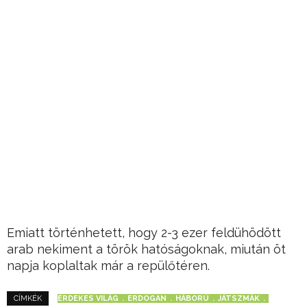
Emiatt történhetett, hogy 2-3 ezer feldühödött
arab nekiment a török hatóságoknak, miután öt
napja koplaltak már a repülőtéren.
ÉRDEKES VILÁG
ERDOGAN
HÁBORÚ
JÁTSZMÁK
CÍMKÉK