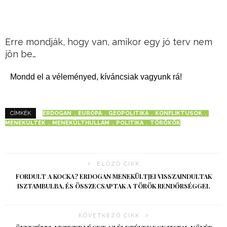
Erre mondják, hogy van, amikor egy jó terv nem
jön be…
Mondd el a véleményed, kíváncsiak vagyunk rá!
ERDOGAN
EURÓPA
GEOPOLITIKA
KONFLIKTUSOK
CÍMKÉK
MENEKÜLTEK
MENEKÜLTHULLÁM
POLITIKA
TÖRÖKÖK
ELŐZŐ CIKK
FORDULT A KOCKA? ERDOGAN MENEKÜLTJEI VISSZAINDULTAK
ISZTAMBULBA, ÉS ÖSSZECSAPTAK A TÖRÖK RENDŐRSÉGGEL
KÖVETKEZŐ CIKK