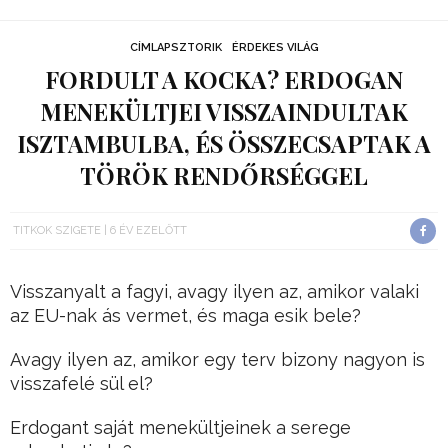
CÍMLAPSZTORIK
ÉRDEKES VILÁG
FORDULT A KOCKA? ERDOGAN
MENEKÜLTJEI VISSZAINDULTAK
ISZTAMBULBA, ÉS ÖSSZECSAPTAK A
TÖRÖK RENDŐRSÉGGEL
TITKOK SZIGETE
6 ÉV EZELŐTT
Visszanyalt a fagyi, avagy ilyen az, amikor valaki
az EU-nak ás vermet, és maga esik bele?
Avagy ilyen az, amikor egy terv bizony nagyon is
visszafelé sül el?
Erdogant saját menekültjeinek a serege