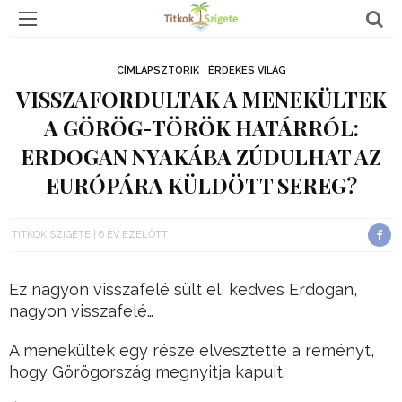
CÍMLAPSZTORIK
ÉRDEKES VILÁG
VISSZAFORDULTAK A MENEKÜLTEK
A GÖRÖG-TÖRÖK HATÁRRÓL:
ERDOGAN NYAKÁBA ZÚDULHAT AZ
EURÓPÁRA KÜLDÖTT SEREG?
TITKOK SZIGETE
6 ÉV EZELŐTT
Ez nagyon visszafelé sült el, kedves Erdogan,
nagyon visszafelé…
A menekültek egy része elvesztette a reményt,
hogy Görögország megnyitja kapuit.