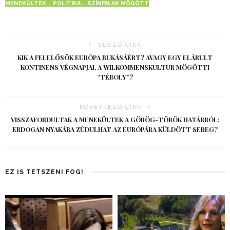
MENEKÜLTEK
POLITIKA
SZÍNFALAK MÖGÖTT
ELŐZŐ CIKK
KIK A FELELŐSÖK EURÓPA BUKÁSÁÉRT? AVAGY EGY ELÁRULT
KONTINENS VÉGNAPJAI, A WILKOMMENSKULTUR MÖGÖTTI
“TÉBOLY”?
KÖVETKEZŐ CIKK
VISSZAFORDULTAK A MENEKÜLTEK A GÖRÖG-TÖRÖK HATÁRRÓL:
ERDOGAN NYAKÁBA ZÚDULHAT AZ EURÓPÁRA KÜLDÖTT SEREG?
EZ IS TETSZENI FOG!