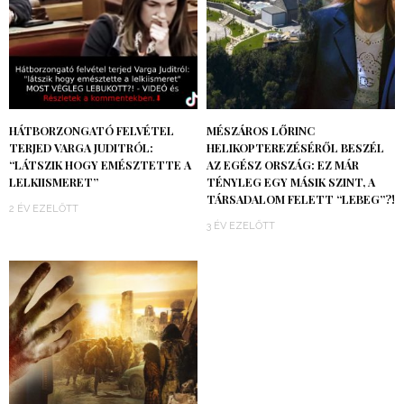
HÁTBORZONGATÓ FELVÉTEL
MÉSZÁROS LŐRINC
TERJED VARGA JUDITRÓL:
HELIKOPTEREZÉSÉRŐL BESZÉL
“LÁTSZIK HOGY EMÉSZTETTE A
AZ EGÉSZ ORSZÁG: EZ MÁR
LELKIISMERET”
TÉNYLEG EGY MÁSIK SZINT, A
TÁRSADALOM FELETT “LEBEG”?!
2 ÉV EZELŐTT
3 ÉV EZELŐTT