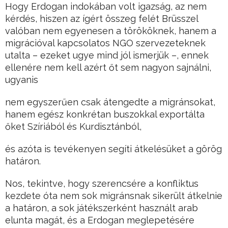
Hogy Erdogan indokában volt igazság, az nem
kérdés, hiszen az ígért összeg felét Brüsszel
valóban nem egyenesen a törököknek, hanem a
migrációval kapcsolatos NGO szervezeteknek
utalta – ezeket ugye mind jól ismerjük –, ennek
ellenére nem kell azért őt sem nagyon sajnálni,
ugyanis
nem egyszerűen csak átengedte a migránsokat,
hanem egész konkrétan buszokkal exportálta
őket Szíriából és Kurdisztánból,
és azóta is tevékenyen segíti átkelésüket a görög
határon.
Nos, tekintve, hogy szerencsére a konfliktus
kezdete óta nem sok migránsnak sikerült átkelnie
a határon, a sok játékszerként használt arab
elunta magát, és a Erdogan meglepetésére