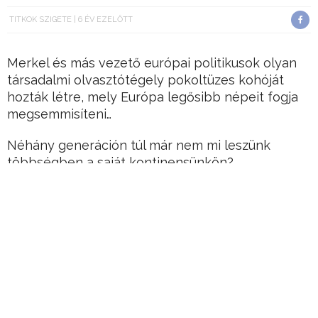
TITKOK SZIGETE
6 ÉV EZELŐTT
Merkel és más vezető európai politikusok olyan
társadalmi olvasztótégely pokoltüzes kohóját
hozták létre, mely Európa legősibb népeit fogja
megsemmisíteni…
Néhány generáción túl már nem mi leszünk
többségben a saját kontinensünkön?
Érdemes ezen alapjaiban elgondolkodnunk.
Németország és a merkeli vezetés elképesztő
árulásának lehettünk tanúi sokak szerint az elmúlt
években.
Hirdetés