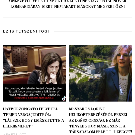
ÖNKEZÉVEL VETETT VÉGET AZ ÉLETÉNEK EGY FIATAL NŐVÉR
LOMBARDIÁBAN, MERT NEM AKART MÁSOKAT MEGFERTŐZNI
EZ IS TETSZENI FOG!
HÁTBORZONGATÓ FELVÉTEL
MÉSZÁROS LŐRINC
TERJED VARGA JUDITRÓL:
HELIKOPTEREZÉSÉRŐL BESZÉL
“LÁTSZIK HOGY EMÉSZTETTE A
AZ EGÉSZ ORSZÁG: EZ MÁR
LELKIISMERET”
TÉNYLEG EGY MÁSIK SZINT, A
TÁRSADALOM FELETT “LEBEG”?!
2 ÉV EZELŐTT