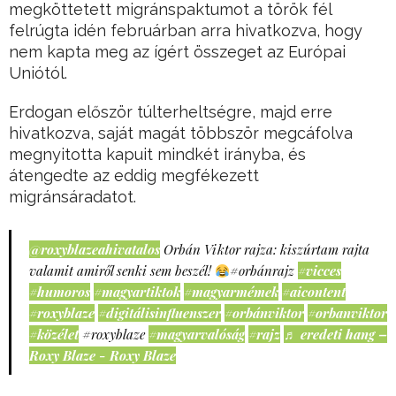
megköttetett migránspaktumot a török fél
felrúgta idén februárban arra hivatkozva, hogy
nem kapta meg az ígért összeget az Európai
Uniótól.
Erdogan először túlterheltségre, majd erre
hivatkozva, saját magát többször megcáfolva
megnyitotta kapuit mindkét irányba, és
átengedte az eddig megfékezett
migránsáradatot.
@roxyblazeahivatalos
Orbán Viktor rajza: kiszúrtam rajta
valamit amiről senki sem beszél!
#orbánrajz
#vicces
#humoros
#magyartiktok
#magyarmémek
#aicontent
#roxyblaze
#digitálisinfluenszer
#orbánviktor
#orbanviktor
#közélet
#roxyblaze
#magyarvalóság
#rajz
♬ eredeti hang –
Roxy Blaze - Roxy Blaze