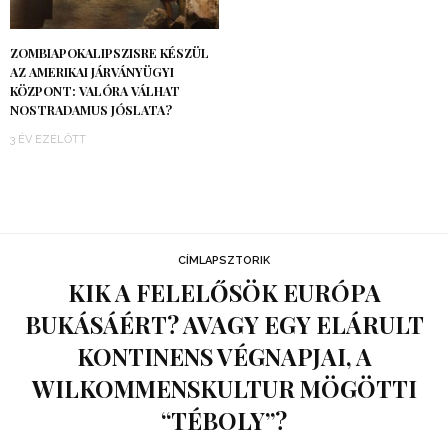
ZOMBIAPOKALIPSZISRE KÉSZÜL
AZ AMERIKAI JÁRVÁNYÜGYI
KÖZPONT: VALÓRA VÁLHAT
NOSTRADAMUS JÓSLATA?
3 ÉV EZELŐTT
CÍMLAPSZTORIK
KIK A FELELŐSÖK EURÓPA
BUKÁSÁÉRT? AVAGY EGY ELÁRULT
KONTINENS VÉGNAPJAI, A
WILKOMMENSKULTUR MÖGÖTTI
“TÉBOLY”?