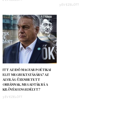
3 ÉV EZELŐTT
ITT AZ IDŐ MAGYAR POÉTIKAI
ELIT MEGBUKTATÁSÁRA? AZ
ALVILÁG ÜZENHETETT
ORBÁNNAK, MEGADTÁK RÁ A
KILÖVÉSI ENGEDÉLYT?
3 ÉV EZELŐTT