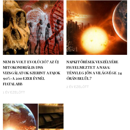
NEM IS VOLT EVOLÚCIÓ? AZ ÚJ
NAPKITÖRÉSEK VESZÉLYÉRE
MITOKONDRIÁLIS DNS
FIGYELMEZTET A NASA:
VIZSGÁLATOK SZERINT A FAJOK
TÉNYLEG JÖN A VILÁGVÉGE 24
90%-A 200 EZER ÉVNÉL
ÓRÁN BELÜL?
FIATALABB
2 ÉV EZELŐTT
1 ÉV EZELŐTT