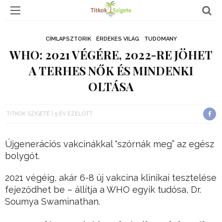
CÍMLAPSZTORIK
ÉRDEKES VILÁG
TUDOMÁNY
WHO: 2021 VÉGÉRE, 2022-RE JÖHET
A TERHES NŐK ÉS MINDENKI
OLTÁSA
TITKOK SZIGETE
5 ÉV EZELŐTT
Újgenerációs vakcinákkal “szórnák meg” az egész
bolygót.
2021 végéig, akár 6-8 új vakcina klinikai tesztelése
fejeződhet be – állítja a WHO egyik tudósa, Dr.
Soumya Swaminathan.