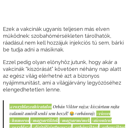
Ezek a vakcinák ugyanis teljesen más elven
működnek: szobahőmérsékleten tárolhatók,
ráadásul nem kell hozzájuk injekciós tű sem, bárki
be tudja adni a másiknak.
Ezzel pedig olyan előnyhöz jutunk, hogy akár a
vakcinák “kiszórását” követően néhány nap alatt
az egész világ elérhetné azt a bizonyos
nyájimmunitást, ami a világjárvány legyőzőséhez
elengedhetetlen lenne.
@roxyblazeahivatalos
Orbán Viktor rajza: kiszúrtam rajta
valamit amiről senki sem beszél!
#orbánrajz
#vicces
#humoros
#magyartiktok
#magyarmémek
#aicontent
#roxyblaze
#digitálisinfluenszer
#orbánviktor
#orbanviktor