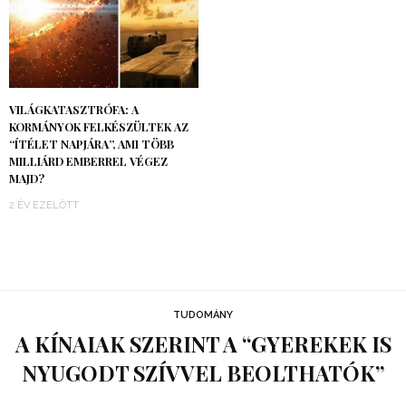
VILÁGKATASZTRÓFA: A
KORMÁNYOK FELKÉSZÜLTEK AZ
“ÍTÉLET NAPJÁRA”, AMI TÖBB
MILLIÁRD EMBERREL VÉGEZ
MAJD?
2 ÉV EZELŐTT
TUDOMÁNY
A KÍNAIAK SZERINT A “GYEREKEK IS
NYUGODT SZÍVVEL BEOLTHATÓK”