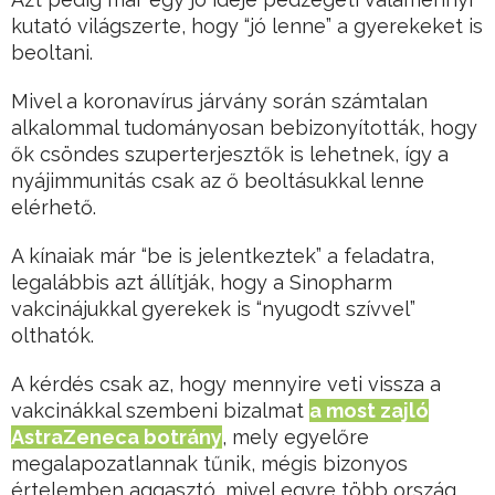
kutató világszerte, hogy “jó lenne” a gyerekeket is
beoltani.
Mivel a koronavírus járvány során számtalan
alkalommal tudományosan bebizonyították, hogy
ők csöndes szuperterjesztők is lehetnek, így a
nyájimmunitás csak az ő beoltásukkal lenne
elérhető.
A kínaiak már “be is jelentkeztek” a feladatra,
legalábbis azt állítják, hogy a Sinopharm
vakcinájukkal gyerekek is “nyugodt szívvel”
olthatók.
A kérdés csak az, hogy mennyire veti vissza a
vakcinákkal szembeni bizalmat
a most zajló
AstraZeneca botrány
, mely egyelőre
megalapozatlannak tűnik, mégis bizonyos
értelemben aggasztó, mivel egyre több ország