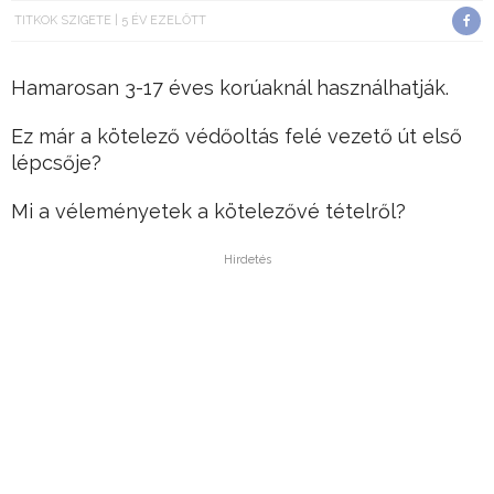
TITKOK SZIGETE
5 ÉV EZELŐTT
Hamarosan 3-17 éves korúaknál használhatják.
Ez már a kötelező védőoltás felé vezető út első
lépcsője?
Mi a véleményetek a kötelezővé tételről?
Hirdetés