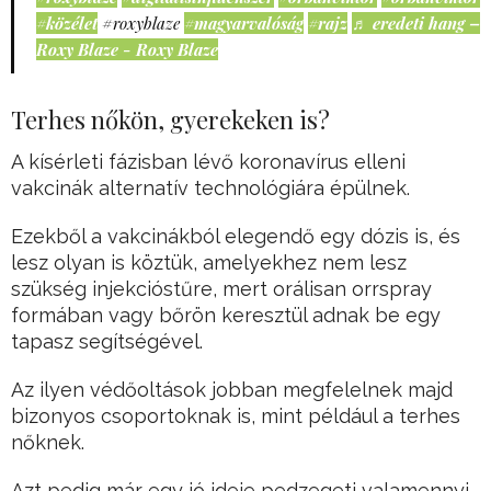
#közélet
#roxyblaze
#magyarvalóság
#rajz
♬ eredeti hang –
Roxy Blaze - Roxy Blaze
Terhes nőkön, gyerekeken is?
A kísérleti fázisban lévő koronavírus elleni
vakcinák alternatív technológiára épülnek.
Ezekből a vakcinákból elegendő egy dózis is, és
lesz olyan is köztük, amelyekhez nem lesz
szükség injekcióstűre, mert orálisan orrspray
formában vagy bőrön keresztül adnak be egy
tapasz segítségével.
Az ilyen védőoltások jobban megfelelnek majd
bizonyos csoportoknak is, mint például a terhes
nőknek.
Azt pedig már egy jó ideje pedzegeti valamennyi