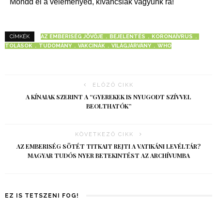
Mondd el a véleményed, kíváncsiak vagyunk rá!
AZ EMBERISÉG JÖVŐJE
BEJELENTÉS
KORONAÍVRUS
CÍMKÉK
TOLÁSOK
TUDOMÁNY
VAKCINÁK
VILÁGJÁRVÁNY
WHO
ELŐZŐ CIKK
A KÍNAIAK SZERINT A “GYEREKEK IS NYUGODT SZÍVVEL
BEOLTHATÓK”
KÖVETKEZŐ CIKK
AZ EMBERISÉG SÖTÉT TITKAIT REJTI A VATIKÁNI LEVÉLTÁR?
MAGYAR TUDÓS NYER BETEKINTÉST AZ ARCHÍVUMBA
EZ IS TETSZENI FOG!