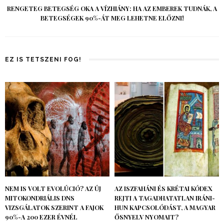
RENGETEG BETEGSÉG OKA A VÍZHIÁNY: HA AZ EMBEREK TUDNÁK, A
BETEGSÉGEK 90%-ÁT MEG LEHETNE ELŐZNI!
EZ IS TETSZENI FOG!
NEM IS VOLT EVOLÚCIÓ? AZ ÚJ
AZ ISZFAHÁNI ÉS KRÉTAI KÓDEX
MITOKONDRIÁLIS DNS
REJTI A TAGADHATATLAN IRÁNI-
VIZSGÁLATOK SZERINT A FAJOK
HUN KAPCSOLÓDÁST, A MAGYAR
90%-A 200 EZER ÉVNÉL
ŐSNYELV NYOMAIT?