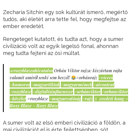
Zecharia Sitchin egy sok kultúrát ismerő, megértő
tudós, aki életét arra tette fel, hogy megfejtse az
ember eredetét.
Rengeteget kutatott, és tudta azt, hogy a sumer
civilizáció volt az egyik legelső fonal, ahonnan
meg tudta fejteni az ősi múltat.
@roxyblazeahivatalos
Orbán Viktor rajza: kiszúrtam rajta
valamit amiről senki sem beszél!
#orbánrajz
#vicces
#humoros
#magyartiktok
#magyarmémek
#aicontent
#roxyblaze
#digitálisinfluenszer
#orbánviktor
#orbanviktor
#közélet
#roxyblaze
#magyarvalóság
#rajz
♬ eredeti hang –
Roxy Blaze - Roxy Blaze
A sumer volt az első emberi civilizáció a földön, a
mai civilizációt el is érte fejlettségben, sőt