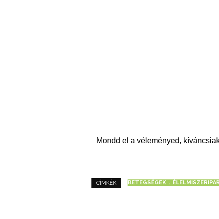
Mondd el a véleményed, kíváncsiak
BETEGSÉGEK
ÉLELMISZERIPA
CÍMKÉK