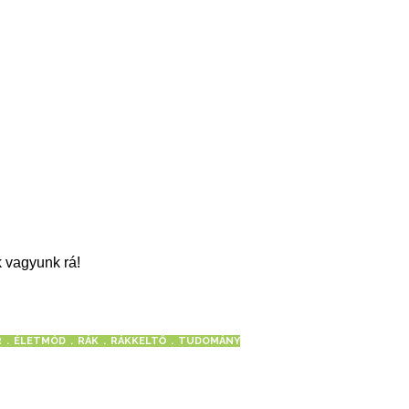
 vagyunk rá!
R
ÉLETMÓD
RÁK
RÁKKELTŐ
TUDOMÁNY