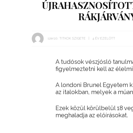
ÚJRAHASZNOSÍTOTT
RÁKJÁRVÁN
szerző:
TITKOK SZIGETE
4 ÉV EZELŐTT
A tudósok vészjósló tanulmá
figyelmeztetni kell az élelm
A londoni Brunel Egyetem ku
az italokban, melyek a műa
Ezek közül körülbelül 18 veg
meghaladja az előírásokat.