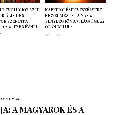
LT EVOLÚCIÓ? AZ ÚJ
NAPKITÖRÉSEK VESZÉLYÉRE
RIÁLIS DNS
FIGYELMEZTET A NASA:
OK SZERINT A
TÉNYLEG JÖN A VILÁGVÉGE 24
-A 200 EZER ÉVNÉL
ÓRÁN BELÜL?
B
2 ÉV EZELŐTT
RDEKES VILÁG
A: A MAGYAROK ÉS A