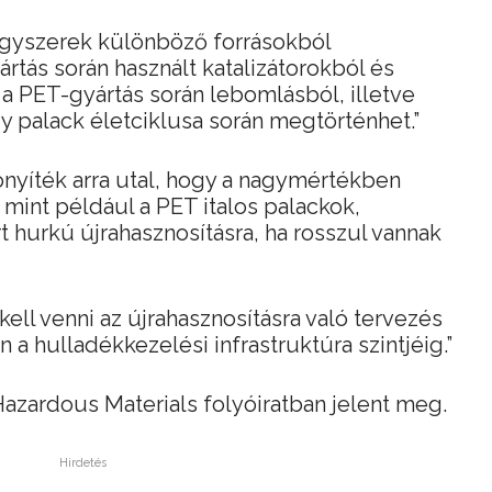
vegyszerek különböző forrásokból
rtás során használt katalizátorokból és
a PET-gyártás során lebomlásból, illetve
 palack életciklusa során megtörténhet.”
izonyíték arra utal, hogy a nagymértékben
 mint például a PET italos palackok,
t hurkú újrahasznosításra, ha rosszul vannak
 kell venni az újrahasznosításra való tervezés
en a hulladékkezelési infrastruktúra szintjéig.”
 Hazardous Materials folyóiratban jelent meg.
Hirdetés