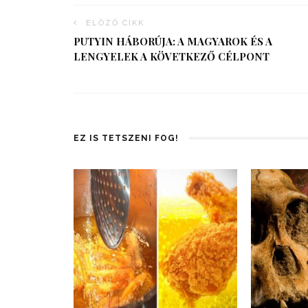
ELŐZŐ CIKK
PUTYIN HÁBORÚJA: A MAGYAROK ÉS A
LENGYELEK A KÖVETKEZŐ CÉLPONT
EZ IS TETSZENI FOG!