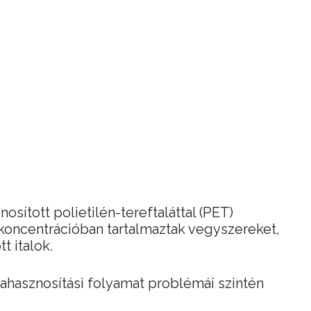
nosított polietilén-tereftaláttal (PET)
koncentrációban tartalmaztak vegyszereket,
t italok.
újrahasznosítási folyamat problémái szintén