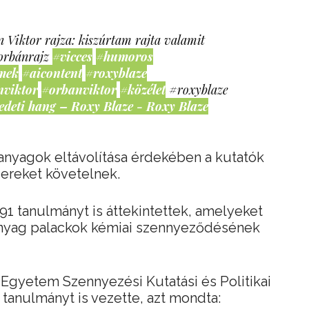
 Viktor rajza: kiszúrtam rajta valamit
orbánrajz
#vicces
#humoros
mek
#aicontent
#roxyblaze
nviktor
#orbanviktor
#közélet
#roxyblaze
edeti hang – Roxy Blaze - Roxy Blaze
 anyagok eltávolítása érdekében a kutatók
ereket követelnek.
91 tanulmányt is áttekintettek, amelyeket
anyag palackok kémiai szennyeződésének
l Egyetem Szennyezési Kutatási és Politikai
 tanulmányt is vezette, azt mondta: