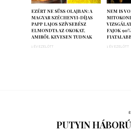
EZÉRT NE SÜSS OLAJBAN: A
NEM IS VO
MAGYAR SZÉCHENYI-DÍJAS
MITOKOND
PAPP LAJOS SZÍVSEBÉSZ
VIZSGÁLAT
ELMONDTA AZ OKOKAT,
FAJOK 90%
AMIRŐL KEVESEN TUDNAK
FIATALAB
1 ÉV EZELŐTT
1 ÉV EZELŐTT
É
PUTYIN HÁBORÚJ