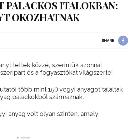
 PALACKOS ITALOKBAN:
YT OKOZHATNAK
SHARE
nyt tettek közzé, szerintük azonnal
iszeripart és a fogyasztókat világszerte!
tatói több mint 150 vegyi anyagot találtak
nyag palackokból származnak.
yi anyag volt olyan szinten, amely
Hirdetés