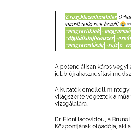
@roxyblazeahivatalos
Orbán
amiről senki sem beszél!
#
#magyartiktok
#magyarmé
#digitálisinfluenszer
#orbá
#magyarvalóság
#rajz
♬ er
A potenciálisan káros vegyi
jobb újrahasznosítási módsz
A kutatók emellett mintegy 
világszerte végeztek a mű
vizsgálatára.
Dr. Eleni Iacovidou, a Brune
Központjának előadója, aki a