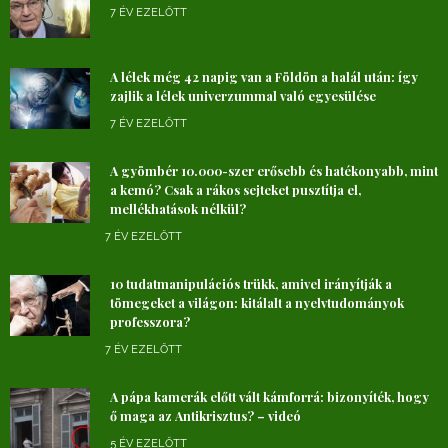
7 ÉV EZELŐTT
A lélek még 42 napig van a Földön a halál után: így
zajlik a lélek univerzummal való egyesülése
7 ÉV EZELŐTT
A gyömbér 10.000-szer erősebb és hatékonyabb, mint
a kemó? Csak a rákos sejteket pusztítja el,
mellékhatások nélkül?
7 ÉV EZELŐTT
10 tudatmanipulációs trükk, amivel irányítják a
tömegeket a világon: kitálalt a nyelvtudományok
professzora?
7 ÉV EZELŐTT
A pápa kamerák előtt vált kámforrá: bizonyíték, hogy
ő maga az Antikrisztus? – videó
5 ÉV EZELŐTT