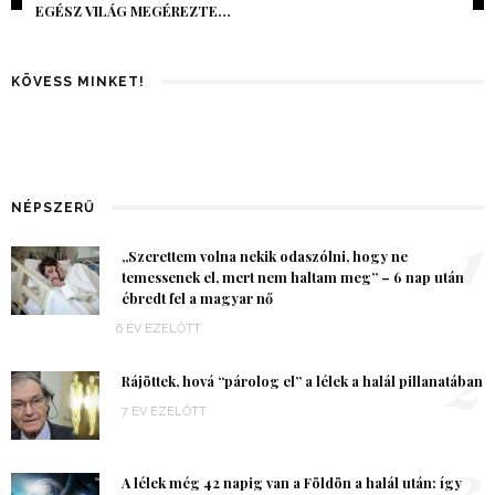
EGÉSZ VILÁG MEGÉREZTE…
KÖVESS MINKET!
NÉPSZERŰ
1
„Szerettem volna nekik odaszólni, hogy ne
temessenek el, mert nem haltam meg” – 6 nap után
ébredt fel a magyar nő
6 ÉV EZELŐTT
2
Rájöttek, hová “párolog el” a lélek a halál pillanatában
7 ÉV EZELŐTT
3
A lélek még 42 napig van a Földön a halál után: így