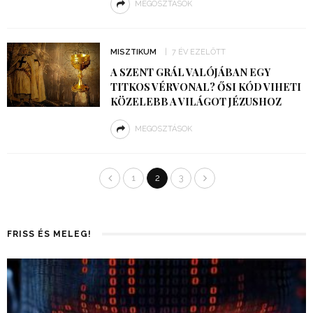
MEGOSZTÁSOK
MISZTIKUM
7 ÉV EZELŐTT
A SZENT GRÁL VALÓJÁBAN EGY
TITKOS VÉRVONAL? ŐSI KÓD VIHETI
KÖZELEBB A VILÁGOT JÉZUSHOZ
MEGOSZTÁSOK
1
2
3
FRISS ÉS MELEG!