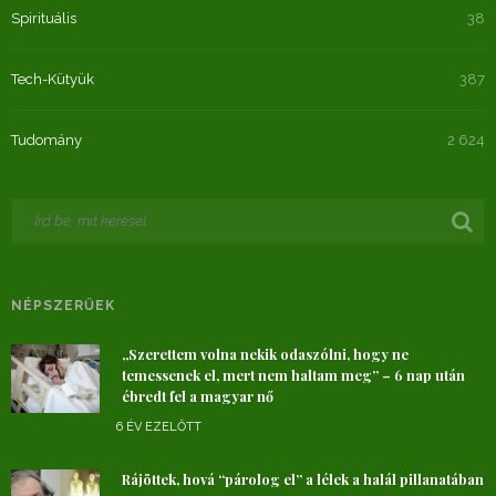
Spirituális
38
Tech-Kütyük
387
Tudomány
2 624
NÉPSZERŰEK
„Szerettem volna nekik odaszólni, hogy ne
temessenek el, mert nem haltam meg” – 6 nap után
ébredt fel a magyar nő
6 ÉV EZELŐTT
Rájöttek, hová “párolog el” a lélek a halál pillanatában