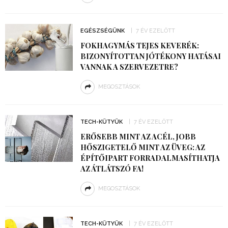
EGÉSZSÉGÜNK
7 ÉV EZELŐTT
FOKHAGYMÁS TEJES KEVERÉK:
BIZONYÍTOTTAN JÓTÉKONY HATÁSAI
VANNAK A SZERVEZETRE?
MEGOSZTÁSOK
TECH-KÜTYÜK
7 ÉV EZELŐTT
ERŐSEBB MINT AZ ACÉL, JOBB
HŐSZIGETELŐ MINT AZ ÜVEG: AZ
ÉPÍTŐIPART FORRADALMASÍTHATJA
AZ ÁTLÁTSZÓ FA!
MEGOSZTÁSOK
TECH-KÜTYÜK
7 ÉV EZELŐTT