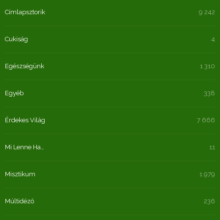
Címlapsztorik
9 242
Cukiság
4
Egészségünk
1 310
Egyéb
338
Érdekes Világ
7 666
Mi Lenne Ha…
11
Misztikum
1 979
Múltidéző
236