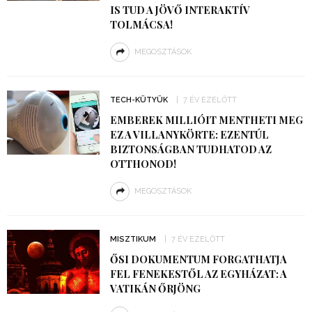
IS TUD A JÖVŐ INTERAKTÍV
TOLMÁCSA!
MEGOSZTÁSOK
TECH-KÜTYÜK
7 ÉV EZELŐTT
EMBEREK MILLIÓIT MENTHETI MEG
EZ A VILLANYKÖRTE: EZENTÚL
BIZTONSÁGBAN TUDHATOD AZ
OTTHONOD!
MEGOSZTÁSOK
MISZTIKUM
7 ÉV EZELŐTT
ŐSI DOKUMENTUM FORGATHATJA
FEL FENEKESTŐL AZ EGYHÁZAT: A
VATIKÁN ŐRJÖNG