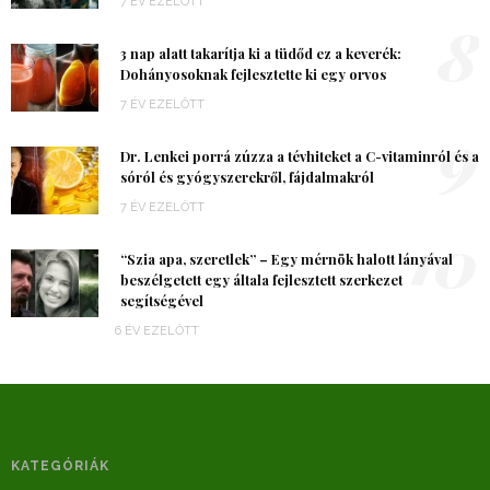
7 ÉV EZELŐTT
8
3 nap alatt takarítja ki a tüdőd ez a keverék:
Dohányosoknak fejlesztette ki egy orvos
7 ÉV EZELŐTT
9
Dr. Lenkei porrá zúzza a tévhiteket a C-vitaminról és a
sóról és gyógyszerekről, fájdalmakról
7 ÉV EZELŐTT
10
“Szia apa, szeretlek” – Egy mérnök halott lányával
beszélgetett egy általa fejlesztett szerkezet
segítségével
6 ÉV EZELŐTT
KATEGÓRIÁK