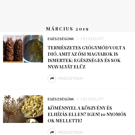
MÁRCIUS 2019
EGÉSZSÉGÜNK
7 ÉV EZELŐTT
TERMÉSZETES GYÓGYMÓD VOLT A
DIÓ, AMIT AZ ŐSI MAGYAROK IS
ISMERTEK: EGÉSZSÉGES ÉS SOK
NYAVALYÁT ELŰZ
MEGOSZTÁSOK
EGÉSZSÉGÜNK
7 ÉV EZELŐTT
KÖMÉNNYEL A KÖSZVÉNY ÉS
ELHÍZÁS ELLEN? IGEN! 10 NYOMÓS
OK MELLETTE!
MEGOSZTÁSOK