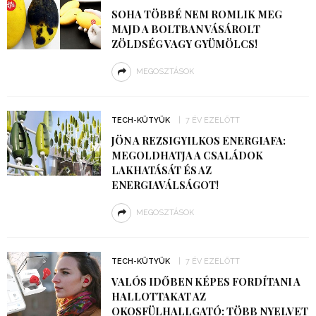
SOHA TÖBBÉ NEM ROMLIK MEG
MAJD A BOLTBAN VÁSÁROLT
ZÖLDSÉG VAGY GYÜMÖLCS!
MEGOSZTÁSOK
TECH-KÜTYÜK
7 ÉV EZELŐTT
JÖN A REZSIGYILKOS ENERGIAFA:
MEGOLDHATJA A CSALÁDOK
LAKHATÁSÁT ÉS AZ
ENERGIAVÁLSÁGOT!
MEGOSZTÁSOK
TECH-KÜTYÜK
7 ÉV EZELŐTT
VALÓS IDŐBEN KÉPES FORDÍTANI A
HALLOTTAKAT AZ
OKOSFÜLHALLGATÓ: TÖBB NYELVET