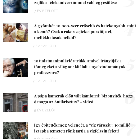
zajlik a lélek univerzummal való egyesülése
7 ÉV EZELŐTT
4
A gyömbér 10.000-szer erősebb és hatékonyabb, mint
a kemó? Csak a rákos sejteket pusztítja el,
mellékhatások nélkül?
7 ÉV EZELŐTT
5
10 tudatmanipulációs trükk, amivel irányítják a
tömegeket a világon: kitálalt a nyelvtudományok
professzora?
7 ÉV EZELŐTT
6
A pápa kamerák előtt vált kámforrá: bizonyíték, hogy
ő maga az Antikrisztus? – videó
5 ÉV EZELŐTT
7
Így építették meg Velencét, a “víz városát”: 10 millió
iszapba temetett rönk tartja a vízfelszín felett!