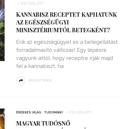
6 ÉV EZELŐTT
KANNABISZ RECEPTET KAPHATUNK
AZ EGÉSZSÉGÜGYI
MINISZTÉRIUMTÓL BETEGKÉNT?
Érik az egészségügyet és a betegellátást
forradalmasító változás! Egy lépésre
vagyunk attól, hogy receptre írják majd
fel a kannabiszt, ha
MEGOSZTÁSOK
ZSENIÁLIS DOLOG TALÁLT KI
HÁROM DIÁK: VÉGTELEN
TÉKONYSÁGGAL
ENERGIÁT
ÉRDEKES VILÁG
TUDOMÁNY
6 ÉV EZELŐTT
ÁRAMSZÁMLÁT
TERMELHETNÉNEK A
FEKVŐRENDŐRÖK!
MAGYAR TUDÓSNŐ