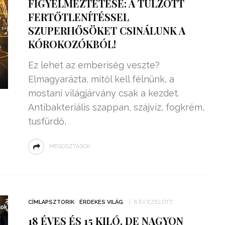
FIGYELMEZTETÉSE: A TÚLZOTT
FERTŐTLENÍTÉSSEL
SZUPERHŐSÖKET CSINÁLUNK A
KÓROKOZÓKBÓL!
Ez lehet az emberiség veszte?
Elmagyarázta, mitől kell félnünk, a
mostani világjárvány csak a kezdet.
Antibakteriális szappan, szájvíz, fogkrém,
tusfürdő,
MEGOSZTÁSOK
CÍMLAPSZTORIK
ÉRDEKES VILÁG
6 ÉV EZELŐTT
18 ÉVES ÉS 15 KILÓ, DE NAGYON