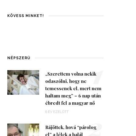
KÖVESS MINKET!
1
NÉPSZERŰ
„Szerettem volna nekik
odaszólni, hogy ne
temessenek el, mert nem
haltam meg” – 6 nap után
ébredt fel a magyar nő
2
6 ÉV EZELŐTT
Rájöttek, hová “párolog
el” a lélek a halál