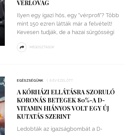
VÉRLOVAG
Ilyen egy igazi hős, egy "vérprofi"? Több
mint 150 ezren látták már a felvételt!
Kevesen tudják, de a hazai sürgősségi
MEGOSZTÁSOK
EGÉSZSÉGÜNK
6 ÉV EZELŐTT
A KÓRHÁZI ELLÁTÁSRA SZORULÓ
KORONÁS BETEGEK 80%-A D-
VITAMIN HIÁNYOS VOLT EGY ÚJ
KUTATÁS SZERINT
Ledobták az igazságbombát a D-