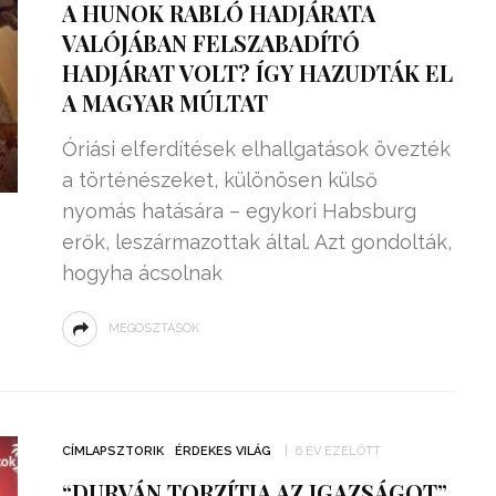
A HUNOK RABLÓ HADJÁRATA
VALÓJÁBAN FELSZABADÍTÓ
HADJÁRAT VOLT? ÍGY HAZUDTÁK EL
A MAGYAR MÚLTAT
Óriási elferdítések elhallgatások övezték
a történészeket, különösen külső
nyomás hatására – egykori Habsburg
erők, leszármazottak által. Azt gondolták,
hogyha ácsolnak
MEGOSZTÁSOK
CÍMLAPSZTORIK
ÉRDEKES VILÁG
6 ÉV EZELŐTT
“DURVÁN TORZÍTJA AZ IGAZSÁGOT”