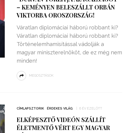
– KEMÉNYEN BELESZÁLLT ORBÁN
VIKTORBA OROSZORSZÁG!
Váratlan diplomáciai háború robbant ki?
Váratlan diplomáciai háború robbant ki?
Történelemhamisítással vádolják a
magyar miniszterelnököt, de ez még nem
minden!
MEGOSZTÁSOK
CÍMLAPSZTORIK
ÉRDEKES VILÁG
6 ÉV EZELŐTT
ELKÉPESZTŐ VIDEÓN SZÁLLÍT
ÉLETMENTŐ VÉRT EGY MAGYAR