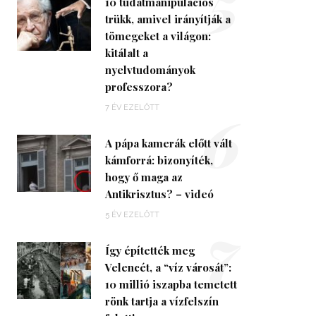
5
10 tudatmanipulációs
trükk, amivel irányítják a
tömegeket a világon:
kitálalt a
nyelvtudományok
professzora?
6
7 ÉV EZELŐTT
A pápa kamerák előtt vált
kámforrá: bizonyíték,
hogy ő maga az
Antikrisztus? – videó
7
5 ÉV EZELŐTT
Így építették meg
Velencét, a “víz városát”:
10 millió iszapba temetett
rönk tartja a vízfelszín