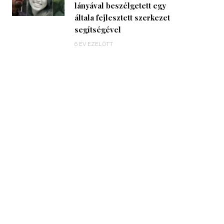
lányával beszélgetett egy
általa fejlesztett szerkezet
segítségével
6 ÉV EZELŐTT