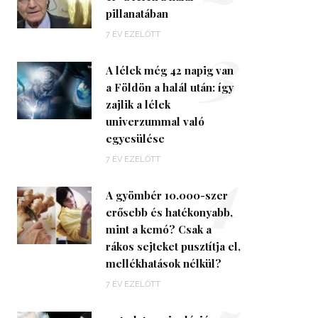
pillanatában
3
7 ÉV EZELŐTT
A lélek még 42 napig van
a Földön a halál után: így
zajlik a lélek
univerzummal való
egyesülése
4
7 ÉV EZELŐTT
A gyömbér 10.000-szer
erősebb és hatékonyabb,
mint a kemó? Csak a
rákos sejteket pusztítja el,
mellékhatások nélkül?
7 ÉV EZELŐTT