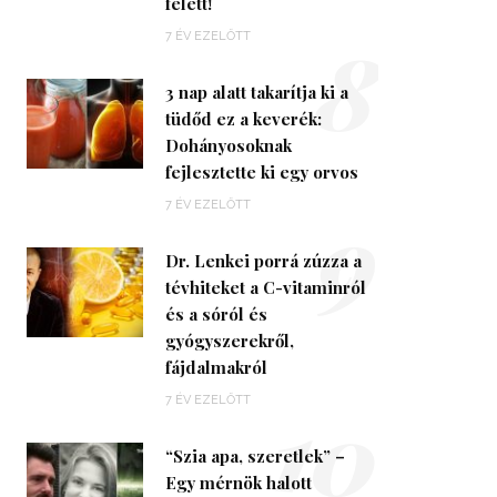
felett!
8
7 ÉV EZELŐTT
3 nap alatt takarítja ki a
tüdőd ez a keverék:
Dohányosoknak
fejlesztette ki egy orvos
9
7 ÉV EZELŐTT
Dr. Lenkei porrá zúzza a
tévhiteket a C-vitaminról
és a sóról és
gyógyszerekről,
fájdalmakról
10
7 ÉV EZELŐTT
“Szia apa, szeretlek” –
Egy mérnök halott