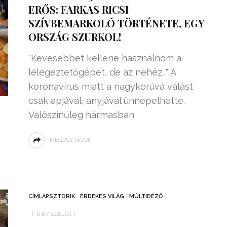
ERŐS: FARKAS RICSI
SZÍVBEMARKOLÓ TÖRTÉNETE, EGY
ORSZÁG SZURKOL!
"Kevesebbet kellene használnom a
lélegeztetőgépet, de az nehéz…" A
koronavírus miatt a nagykorúvá válást
csak apjával, anyjával ünnepelhette.
Valószínűleg hármasban
MEGOSZTÁSOK
CÍMLAPSZTORIK
ÉRDEKES VILÁG
MÚLTIDÉZŐ
6 ÉV EZELŐTT