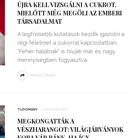
ÚJRA KELL VIZSGÁLNI A CUKROT,
MIELŐTT MÉG MEGÖLI AZ EMBERI
TÁRSADALMAT
A legfrissebb kutatások kezdik igazolni a
régi félelmet a cukorral kapcsolatban.
"Fehér halálnak" is hívják már és nagy
mennyiségben fogyasztva
MEGOSZTÁSOK
ZSENIÁLIS DOLOG TALÁLT KI
HÁROM DIÁK: VÉGTELEN
TUDOMÁNY
6 ÉV EZELŐTT
TÉKONYSÁGGAL
ENERGIÁT
MEGKONGATTÁK A
ÁRAMSZÁMLÁT
TERMELHETNÉNEK A
VÉSZHARANGOT: VILÁGJÁRVÁNYOK
FEKVŐRENDŐRÖK!
KORA VÁR RÁNK, HA ÍGY