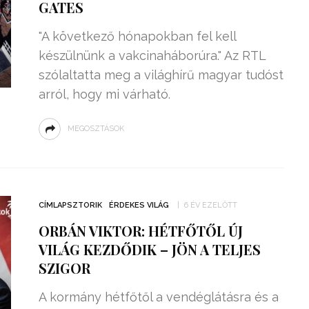
GATES
"A következő hónapokban fel kell
készülnünk a vakcinaháborúra." Az RTL
szólaltatta meg a világhírű magyar tudóst
arról, hogy mi várható.
MEGOSZTÁSOK
CÍMLAPSZTORIK
ÉRDEKES VILÁG
6 ÉV EZELŐTT
ORBÁN VIKTOR: HÉTFŐTŐL ÚJ
VILÁG KEZDŐDIK – JÖN A TELJES
SZIGOR
A kormány hétfőtől a vendéglátásra és a