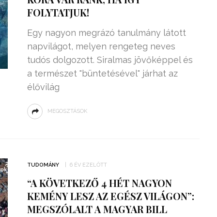
FOLYTATJUK!
Egy nagyon megrázó tanulmány látott
napvilágot, melyen rengeteg neves
tudós dolgozott. Siralmas jövőképpel és
a természet "büntetésével" járhat az
élővilág
MEGOSZTÁSOK
TUDOMÁNY
6 ÉV EZELŐTT
“A KÖVETKEZŐ 4 HÉT NAGYON
KEMÉNY LESZ AZ EGÉSZ VILÁGON”:
MEGSZÓLALT A MAGYAR BILL