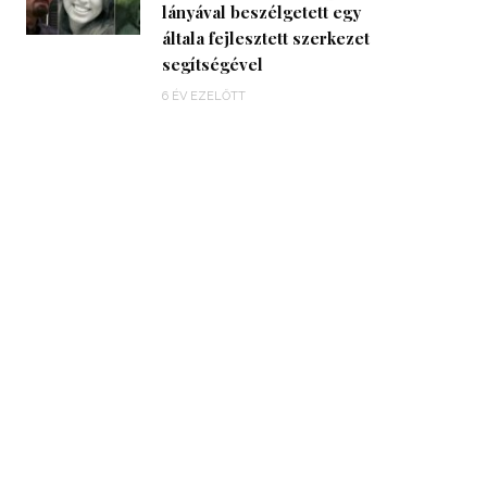
lányával beszélgetett egy
általa fejlesztett szerkezet
segítségével
6 ÉV EZELŐTT