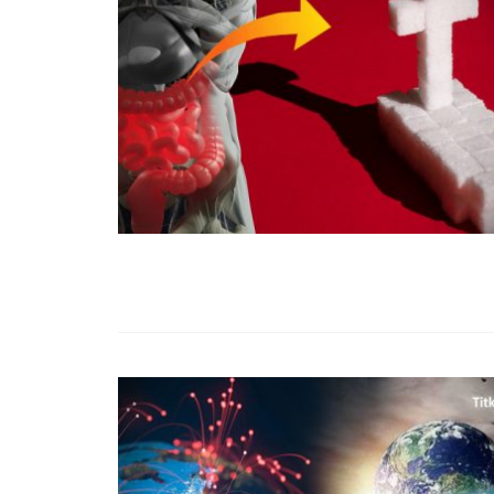
99,13%-OS HA
NULLÁZZA AZ 
EZ A MOTOR!