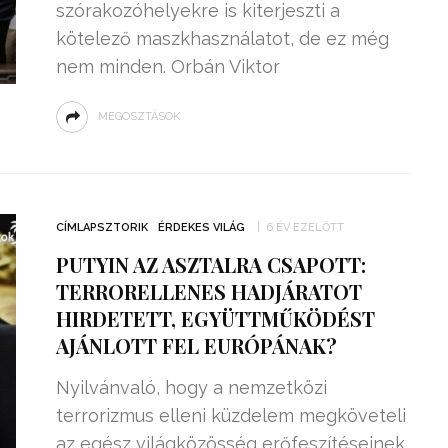
szórakozóhelyekre is kiterjeszti a
kötelező maszkhasználatot, de ez még
nem minden. Orbán Viktor
MEGOSZTÁSOK
CÍMLAPSZTORIK
ÉRDEKES VILÁG
6 ÉV EZELŐTT
PUTYIN AZ ASZTALRA CSAPOTT:
TERRORELLENES HADJÁRATOT
HIRDETETT, EGYÜTTMŰKÖDÉST
AJÁNLOTT FEL EURÓPÁNAK?
Nyilvánvaló, hogy a nemzetközi
terrorizmus elleni küzdelem megköveteli
az egész világközösség erőfeszítéseinek