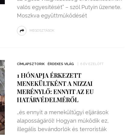
valós egyesítését” – szól Putyin üzenete.
Moszkva együttműködését
MEGOSZTÁSOK
CÍMLAPSZTORIK
ÉRDEKES VILÁG
6 ÉV EZELŐTT
1 HÓNAPJA ÉRKEZETT
MENEKÜLTKÉNT A NIZZAI
MERÉNYLŐ: ENNYIT AZ EU
HATÁRVÉDELMÉRŐL
…és ennyit a menekültügyi eljárások
alaposságáról! Hogyan működik ez,
illegális bevándorlók és terroristák