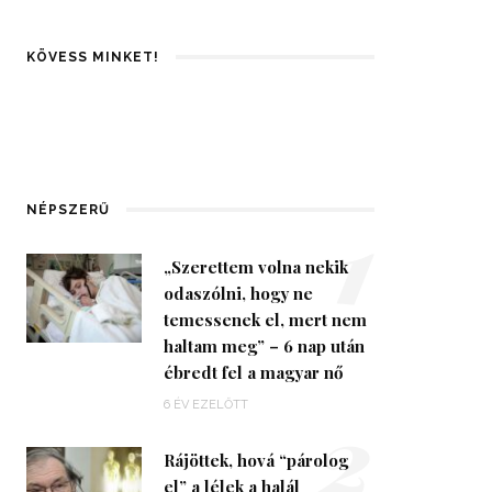
KÖVESS MINKET!
1
NÉPSZERŰ
„Szerettem volna nekik
odaszólni, hogy ne
temessenek el, mert nem
haltam meg” – 6 nap után
ébredt fel a magyar nő
2
6 ÉV EZELŐTT
Rájöttek, hová “párolog
el” a lélek a halál