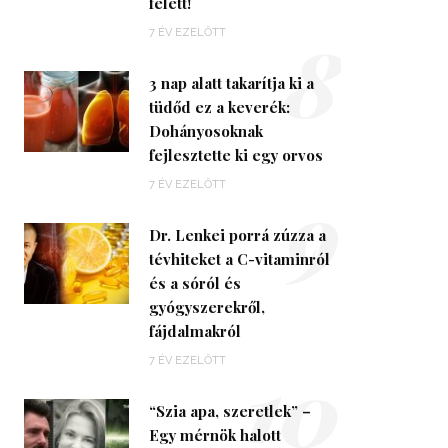
felett!
8
7 ÉV EZELŐTT
3 nap alatt takarítja ki a
tüdőd ez a keverék:
Dohányosoknak
fejlesztette ki egy orvos
9
7 ÉV EZELŐTT
Dr. Lenkei porrá zúzza a
tévhiteket a C-vitaminról
és a sóról és
gyógyszerekről,
fájdalmakról
10
7 ÉV EZELŐTT
“Szia apa, szeretlek” –
Egy mérnök halott