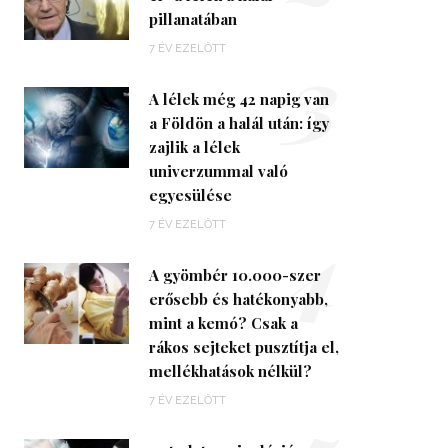
pillanatában
3
7 ÉV EZELŐTT
A lélek még 42 napig van
a Földön a halál után: így
zajlik a lélek
univerzummal való
egyesülése
4
7 ÉV EZELŐTT
A gyömbér 10.000-szer
erősebb és hatékonyabb,
mint a kemó? Csak a
rákos sejteket pusztítja el,
mellékhatások nélkül?
7 ÉV EZELŐTT