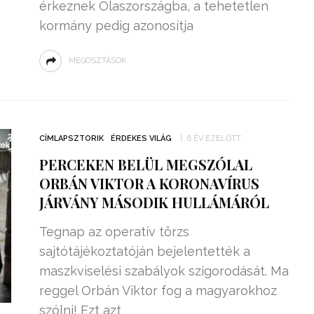
érkeznek Olaszországba, a tehetetlen
kormány pedig azonosítja
MEGOSZTÁSOK
CÍMLAPSZTORIK
ÉRDEKES VILÁG
6 ÉV EZELŐTT
PERCEKEN BELÜL MEGSZÓLAL
ORBÁN VIKTOR A KORONAVÍRUS
JÁRVÁNY MÁSODIK HULLÁMÁRÓL
Tegnap az operatív törzs
sajtótájékoztatóján bejelentették a
maszkviselési szabályok szigorodását. Ma
reggel Orbán Viktor fog a magyarokhoz
szólni! Ezt azt