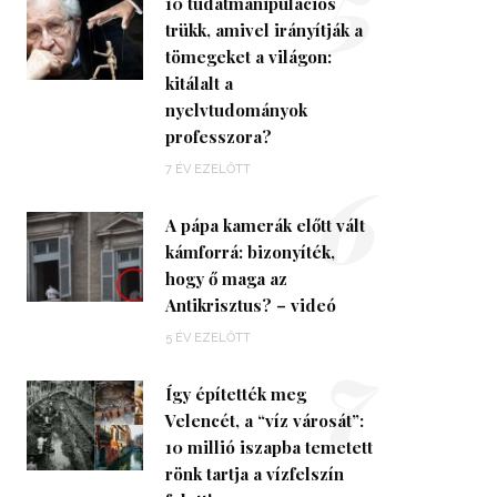
5
10 tudatmanipulációs
trükk, amivel irányítják a
tömegeket a világon:
kitálalt a
nyelvtudományok
professzora?
6
7 ÉV EZELŐTT
A pápa kamerák előtt vált
kámforrá: bizonyíték,
hogy ő maga az
Antikrisztus? – videó
7
5 ÉV EZELŐTT
Így építették meg
Velencét, a “víz városát”:
10 millió iszapba temetett
rönk tartja a vízfelszín