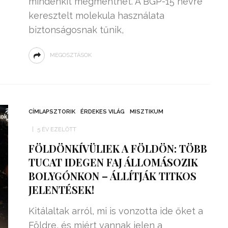
mindenkit megmenthet. A BGP-15 névre
keresztelt molekula használata
biztonságosnak tűnik,
MEGOSZTÁSOK
CÍMLAPSZTORIK
ÉRDEKES VILÁG
MISZTIKUM
5 ÉV EZELŐTT
FÖLDÖNKÍVÜLIEK A FÖLDÖN: TÖBB
TUCAT IDEGEN FAJ ÁLLOMÁSOZIK
BOLYGÓNKON – ÁLLÍTJÁK TITKOS
JELENTÉSEK!
Kitálaltak arról, mi is vonzotta ide őket a
Földre, és miért vannak jelen a