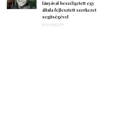
lányával beszélgetett egy
általa fejlesztett szerkezet
segítségével
6 ÉV EZELŐTT