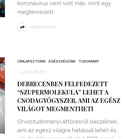
koronavírus nem volt más, mint egy
megtervezett
MEGOSZTÁSOK
CÍMLAPSZTORIK
EGÉSZSÉGÜNK
TUDOMÁNY
5 ÉV EZELŐTT
DEBRECENBEN FELFEDEZETT
“SZUPERMOLEKULA” LEHET A
CSODAGYÓGYSZER, AMI AZ EGÉSZ
VILÁGOT MEGMENTHETI
Orvostudományi áttörésről beszélnek,
ami az egész világra hatással lehet és