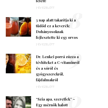
felett!
8
7 ÉV EZELŐTT
3 nap alatt takarítja ki a
tüdőd ez a keverék:
Dohányosoknak
fejlesztette ki egy orvos
9
7 ÉV EZELŐTT
Dr. Lenkei porrá zúzza a
tévhiteket a C-vitaminról
és a sóról és
gyógyszerekről,
fájdalmakról
10
7 ÉV EZELŐTT
“Szia apa, szeretlek” –
Egy mérnök halott