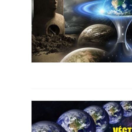
99,13%-OS HA
NULLÁZZA AZ 
EZ A MOTOR!