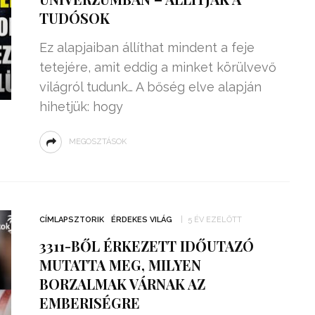
TUDÓSOK
Ez alapjaiban állíthat mindent a feje
tetejére, amit eddig a minket körülvevő
világról tudunk… A bőség elve alapján
hihetjük: hogy
MEGOSZTÁSOK
CÍMLAPSZTORIK
ÉRDEKES VILÁG
5 ÉV EZELŐTT
3311-BŐL ÉRKEZETT IDŐUTAZÓ
MUTATTA MEG, MILYEN
BORZALMAK VÁRNAK AZ
EMBERISÉGRE