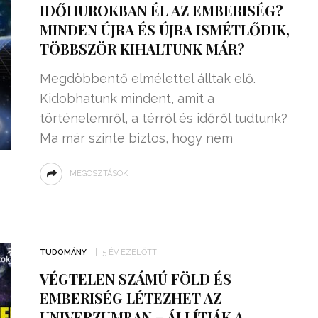
IDŐHUROKBAN ÉL AZ EMBERISÉG?
MINDEN ÚJRA ÉS ÚJRA ISMÉTLŐDIK,
TÖBBSZÖR KIHALTUNK MÁR?
Megdöbbentő elmélettel álltak elő.
Kidobhatunk mindent, amit a
történelemről, a térről és időről tudtunk?
Ma már szinte biztos, hogy nem
MEGOSZTÁSOK
ZSENIÁLIS DOLOG TALÁLT KI
HÁROM DIÁK: VÉGTELEN
TUDOMÁNY
5 ÉV EZELŐTT
TÉKONYSÁGGAL
ENERGIÁT
VÉGTELEN SZÁMÚ FÖLD ÉS
ÁRAMSZÁMLÁT
TERMELHETNÉNEK A
EMBERISÉG LÉTEZHET AZ
FEKVŐRENDŐRÖK!
UNIVERZUMBAN – ÁLLÍTJÁK A