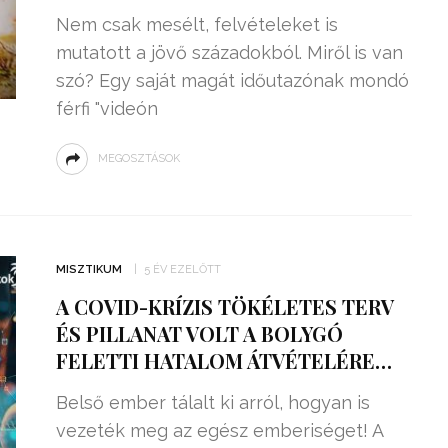
Nem csak mesélt, felvételeket is
mutatott a jövő századokból. Miről is van
szó? Egy saját magát időutazónak mondó
férfi "videón
MEGOSZTÁSOK
MISZTIKUM
5 ÉV EZELŐTT
A COVID-KRÍZIS TÖKÉLETES TERV
ÉS PILLANAT VOLT A BOLYGÓ
FELETTI HATALOM ÁTVÉTELÉRE…
Belső ember tálalt ki arról, hogyan is
vezeték meg az egész emberiséget! A