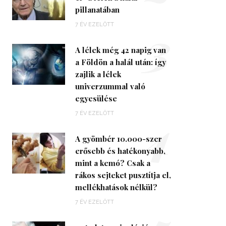
pillanatában
3
7 ÉV EZELŐTT
A lélek még 42 napig van
a Földön a halál után: így
zajlik a lélek
univerzummal való
egyesülése
4
7 ÉV EZELŐTT
A gyömbér 10.000-szer
erősebb és hatékonyabb,
mint a kemó? Csak a
rákos sejteket pusztítja el,
mellékhatások nélkül?
7 ÉV EZELŐTT