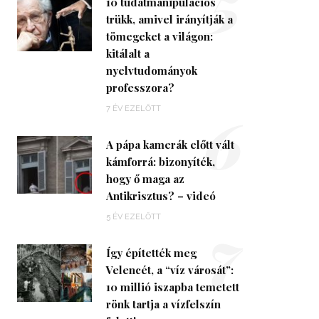
5
10 tudatmanipulációs
trükk, amivel irányítják a
tömegeket a világon:
kitálalt a
nyelvtudományok
professzora?
6
7 ÉV EZELŐTT
A pápa kamerák előtt vált
kámforrá: bizonyíték,
hogy ő maga az
Antikrisztus? – videó
7
5 ÉV EZELŐTT
Így építették meg
Velencét, a “víz városát”:
10 millió iszapba temetett
rönk tartja a vízfelszín