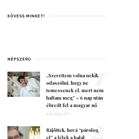
KÖVESS MINKET!
1
NÉPSZERŰ
„Szerettem volna nekik
odaszólni, hogy ne
temessenek el, mert nem
haltam meg” – 6 nap után
ébredt fel a magyar nő
2
6 ÉV EZELŐTT
Rájöttek, hová “párolog
el” a lélek a halál