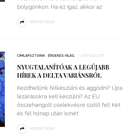
bolygónkon. Ha ez igaz, akkor az
MEGOSZTÁSOK
CÍMLAPSZTORIK
ÉRDEKES VILÁG
5 ÉV EZELŐTT
NYUGTALANÍTÓAK A LEGÚJABB
HÍREK A DELTA VARIÁNSRÓL
Kezdhetünk felkészülni és aggódni? Újra
lezárásokra kell készülni? Az EU
összehangolt cselekvésre szólít fel! Két
és fél hónap után ismét
MEGOSZTÁSOK