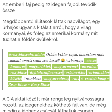
Az emberi faj pedig 22 idegen fajból tevődik
össze.
Megdöbbentő állítások láttak napvilágot, egy
űrhajós ugyanis kitálalt arról, hogy a világ
kormányai, és főleg az amerikai kormány mit
tudhat a földönkívüliekről.
@roxyblazeahivatalos
Orbán Viktor rajza: kiszúrtam rajta
valamit amiről senki sem beszél!
#orbánrajz
#vicces
#humoros
#magyartiktok
#magyarmémek
#aicontent
#roxyblaze
#digitálisinfluenszer
#orbánviktor
#orbanviktor
#közélet
#roxyblaze
#magyarvalóság
#rajz
♬ eredeti hang –
Roxy Blaze - Roxy Blaze
A CIA aktái között már rengeteg nyilvánosságra
hozott, az idegenekhez köthető fájl van, de még
mindig a jéghegy csúcsát láthatjuk csupán.