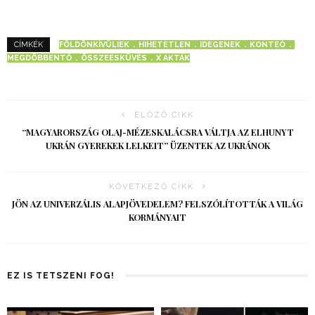
FÖLDÖNKÍVÜLIEK
HIHETETLEN
IDEGENEK
KONTEÓ
CÍMKÉK
MEGDÖBBENTŐ
ÖSSZEESKÜVÉS
X AKTÁK
ELŐZŐ CIKK
“MAGYARORSZÁG OLAJ-MÉZESKALÁCSRA VÁLTJA AZ ELHUNYT
UKRÁN GYEREKEK LELKEIT” ÜZENTEK AZ UKRÁNOK
KÖVETKEZŐ CIKK
JÖN AZ UNIVERZÁLIS ALAPJÖVEDELEM? FELSZÓLÍTOTTÁK A VILÁG
KORMÁNYAIT
EZ IS TETSZENI FOG!