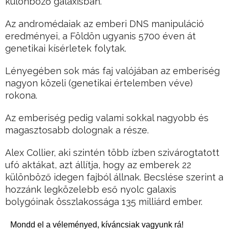
különböző galaxisban.
Az andromédaiak az emberi DNS manipuláció
eredményei, a Földön ugyanis 5700 éven át
genetikai kísérletek folytak.
Lényegében sok más faj valójában az emberiség
nagyon közeli (genetikai értelemben véve)
rokona.
Az emberiség pedig valami sokkal nagyobb és
magasztosabb dolognak a része.
Alex Collier, aki szintén több ízben szivárogtatott
ufó aktákat, azt állítja, hogy az emberek 22
különböző idegen fajból állnak. Becslése szerint a
hozzánk legközelebb eső nyolc galaxis
bolygóinak összlakossága 135 milliárd ember.
Mondd el a véleményed, kíváncsiak vagyunk rá!