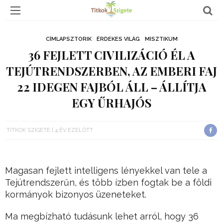
CÍMLAPSZTORIK
ÉRDEKES VILÁG
MISZTIKUM
36 FEJLETT CIVILIZÁCIÓ ÉL A
TEJÚTRENDSZERBEN, AZ EMBERI FAJ
22 IDEGEN FAJBÓL ÁLL – ÁLLÍTJA
EGY ŰRHAJÓS
TITKOK SZIGETE
4 ÉV EZELŐTT
Magasan fejlett intelligens lényekkel van tele a
Tejútrendszerűn, és több ízben fogtak be a földi
kormányok bizonyos üzeneteket.
Ma megbízható tudásunk lehet arról, hogy 36