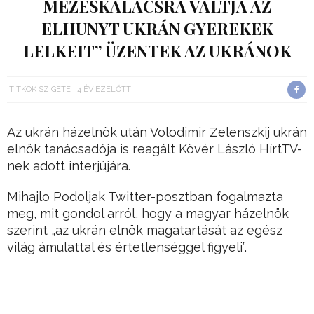
MÉZESKALÁCSRA VÁLTJA AZ
ELHUNYT UKRÁN GYEREKEK
LELKEIT” ÜZENTEK AZ UKRÁNOK
TITKOK SZIGETE
4 ÉV EZELŐTT
Az ukrán házelnök után Volodimir Zelenszkij ukrán
elnök tanácsadója is reagált Kövér László HírtTV-
nek adott interjújára.
Mihajlo Podoljak Twitter-posztban fogalmazta
meg, mit gondol arról, hogy a magyar házelnök
szerint „az ukrán elnök magatartását az egész
világ ámulattal és értetlenséggel figyeli”.
Podoljak ukrán és magyar nyelven is közzétett
bejegyzésében azt írja, „az európai család
egyetlen problémás országa Magyarország,