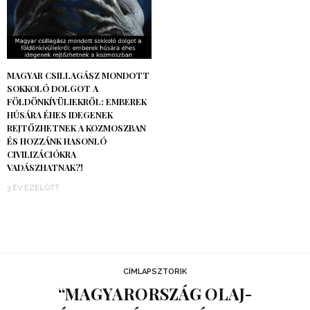
MAGYAR CSILLAGÁSZ MONDOTT
SOKKOLÓ DOLGOT A
FÖLDÖNKÍVÜLIEKRŐL: EMBEREK
HÚSÁRA ÉHES IDEGENEK
REJTŐZHETNEK A KOZMOSZBAN
ÉS HOZZÁNK HASONLÓ
CIVILIZÁCIÓKRA
VADÁSZHATNAK?!
3 ÉV EZELŐTT
CÍMLAPSZTORIK
“MAGYARORSZÁG OLAJ-