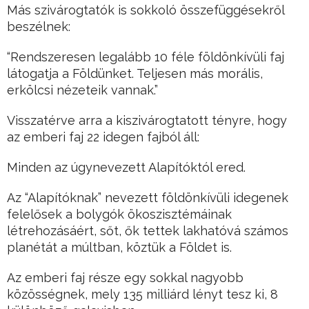
Más szivárogtatók is sokkoló összefüggésekről
beszélnek:
“Rendszeresen legalább 10 féle földönkívüli faj
látogatja a Földünket. Teljesen más morális,
erkölcsi nézeteik vannak.”
Visszatérve arra a kiszivárogtatott tényre, hogy
az emberi faj 22 idegen fajból áll:
Minden az úgynevezett Alapítóktól ered.
Az “Alapítóknak” nevezett földönkívüli idegenek
felelősek a bolygók ökoszisztémáinak
létrehozásáért, sőt, ők tettek lakhatóvá számos
planétát a múltban, köztük a Földet is.
Az emberi faj része egy sokkal nagyobb
közösségnek, mely 135 milliárd lényt tesz ki, 8