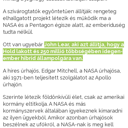
A szivárogtatók egyöntetűen állítják: rengeteg
elhallgatott projekt létezik és működik ma a
NASA és a Pentagon égisze alatt, az emberiduség
tudta nélkül.
Ott van ugyebár
John Lear, aki azt állítja, hogy a
Hold lakott és 250 millió többségében idegen-
ember hibrid állampolgára van.
A híres űrhajós, Edgar Mitchell, a NASA űrhajósa,
aki 1971-ben teljesített szolgálatot az Apollo
űrhajón.
Szerinte létezik földönkívüli élet, csak az amerikai
kormány eltitkolja. A NASA és más
kormányszervek általában igyekeznek kimaradni
az ilyen ügyekből. Amikor azonban űrhajósok
beszélnek az ufókról, a NASA-nak is meg kell