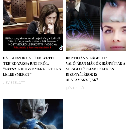
HÁTBORZONGATÓ FELVÉTEL
REPTILIÁN VILÁGELIT:
TERJED VARGA JUDITRÓL:
VALÓJÁBAN MÁR ŐK IRÁNYÍTJÁK A
“LÁTSZIK HOGY EMÉSZTETTE A
VILÁGOT? FELVÉTELEK ÉS
LELKIISMERET”
BIZONYÍTÉKOK IS
ALÁTÁMASZTJÁK?
2 ÉV EZELŐTT
3 ÉV EZELŐTT