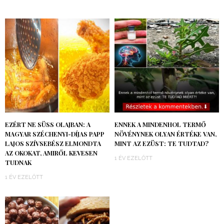
EZÉRT NE SÜSS OLAJBAN: A
ENNEK A MINDENHOL TERMŐ
MAGYAR SZÉCHENYI-DÍJAS PAPP
NÖVÉNYNEK OLYAN ÉRTÉKE VAN,
LAJOS SZÍVSEBÉSZ ELMONDTA
MINT AZ EZÜST: TE TUDTAD?
AZ OKOKAT, AMIRŐL KEVESEN
1 ÉV EZELŐTT
TUDNAK
1 ÉV EZELŐTT