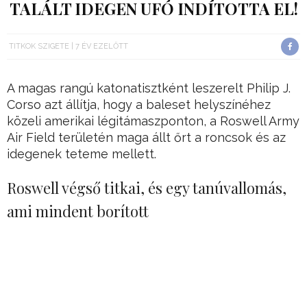
TALÁLT IDEGEN UFÓ INDÍTOTTA EL!
TITKOK SZIGETE
7 ÉV EZELŐTT
A magas rangú katonatisztként leszerelt Philip J.
Corso azt állítja, hogy a baleset helyszínéhez
közeli amerikai légitámaszponton, a Roswell Army
Air Field területén maga állt őrt a roncsok és az
idegenek teteme mellett.
Roswell végső titkai, és egy tanúvallomás,
ami mindent borított
Roswell titka régóta foglalkoztatja az embereket,
különösen azért, mert azok akik valóban hisznek
az idegen lények létezésében, azt állítják, hogy
ebben a kisvárosban zuhant le 1947 nyarán egy
repülő csészealj.