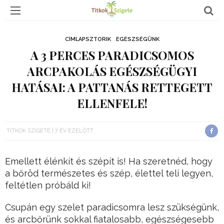
CÍMLAPSZTORIK
EGÉSZSÉGÜNK
A 3 PERCES PARADICSOMOS
ARCPAKOLÁS EGÉSZSÉGÜGYI
HATÁSAI: A PATTANÁS RETTEGETT
ELLENFELE!
TITKOK SZIGETE
7 ÉV EZELŐTT
Emellett élénkít és szépít is! Ha szeretnéd, hogy
a bőröd természetes és szép, élettel teli legyen,
feltétlen próbáld ki!
Csupán egy szelet paradicsomra lesz szükségünk,
és arcbőrünk sokkal fiatalosabb, egészségesebb