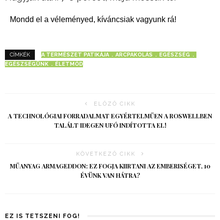
Mondd el a véleményed, kíváncsiak vagyunk rá!
A TERMÉSZET PATIKÁJA
ARCPAKOLÁS
EGÉSZSÉG
CÍMKÉK
EGÉSZSÉGÜNK
ÉLETMÓD
ELŐZŐ CIKK
A TECHNOLÓGIAI FORRADALMAT EGYÉRTELMŰEN A ROSWELLBEN
TALÁLT IDEGEN UFÓ INDÍTOTTA EL!
KÖVETKEZŐ CIKK
MŰANYAG ARMAGEDDON: EZ FOGJA KIIRTANI AZ EMBERISÉGET, 10
ÉVÜNK VAN HÁTRA?
EZ IS TETSZENI FOG!