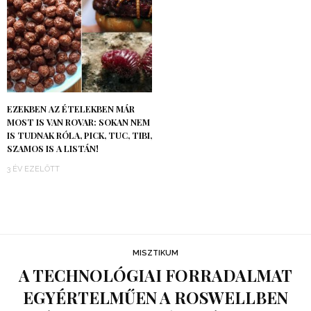
EZEKBEN AZ ÉTELEKBEN MÁR
MOST IS VAN ROVAR: SOKAN NEM
IS TUDNAK RÓLA, PICK, TUC, TIBI,
SZAMOS IS A LISTÁN!
3 ÉV EZELŐTT
MISZTIKUM
A TECHNOLÓGIAI FORRADALMAT
EGYÉRTELMŰEN A ROSWELLBEN