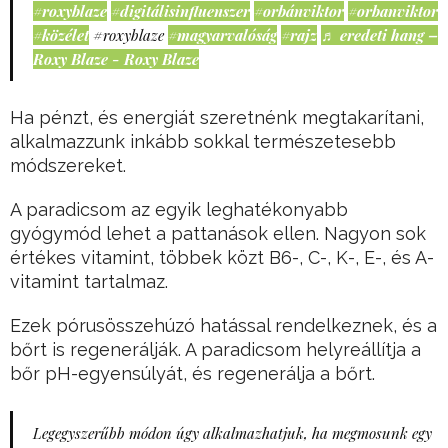
#roxyblaze
#digitálisinfluenszer
#orbánviktor
#orbanviktor
#közélet
#roxyblaze
#magyarvalóság
#rajz
♬ eredeti hang –
Roxy Blaze - Roxy Blaze
Ha pénzt, és energiát szeretnénk megtakarítani,
alkalmazzunk inkább sokkal természetesebb
módszereket.
A paradicsom az egyik leghatékonyabb
gyógymód lehet a pattanások ellen. Nagyon sok
értékes vitamint, többek közt B6-, C-, K-, E-, és A-
vitamint tartalmaz.
Ezek pórusösszehúzó hatással rendelkeznek, és a
bőrt is regenerálják. A paradicsom helyreállítja a
bőr pH-egyensúlyát, és regenerálja a bőrt.
Legegyszerűbb módon úgy alkalmazhatjuk, ha megmosunk egy