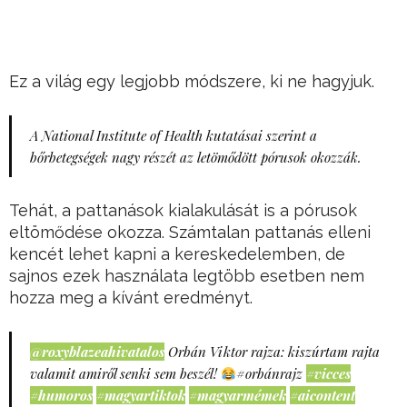
Ez a világ egy legjobb módszere, ki ne hagyjuk.
A National Institute of Health kutatásai szerint a
bőrbetegségek nagy részét az letömődött pórusok okozzák.
Tehát, a pattanások kialakulását is a pórusok
eltömődése okozza. Számtalan pattanás elleni
kencét lehet kapni a kereskedelemben, de
sajnos ezek használata legtöbb esetben nem
hozza meg a kívánt eredményt.
@roxyblazeahivatalos
Orbán Viktor rajza: kiszúrtam rajta
valamit amiről senki sem beszél!
#orbánrajz
#vicces
#humoros
#magyartiktok
#magyarmémek
#aicontent