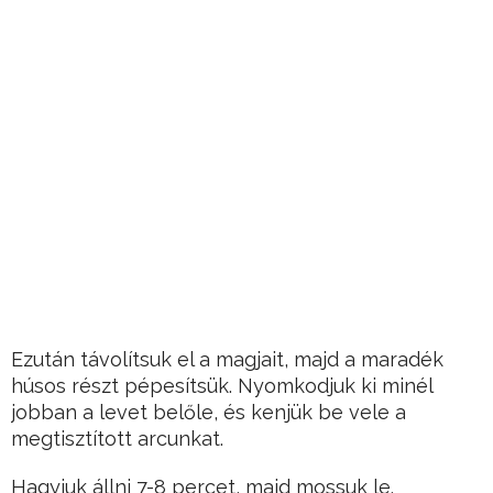
Ezután távolítsuk el a magjait, majd a maradék
húsos részt pépesítsük. Nyomkodjuk ki minél
jobban a levet belőle, és kenjük be vele a
megtisztított arcunkat.
Hagyjuk állni 7-8 percet, majd mossuk le.