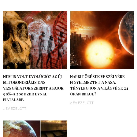
NEM IS VOLT EVOLÚCIÓ? AZ ÚJ
NAPKITÖRÉSEK VESZÉLYÉRE
MITOKONDRIÁLIS DNS
FIGYELMEZTET A NASA:
VIZSGÁLATOK SZERINT A FAJOK
TÉNYLEG JÖN A VILÁGVÉGE 24
90%-A 200 EZER ÉVNÉL
ÓRÁN BELÜL?
FIATALABB
2 ÉV EZELŐTT
1 ÉV EZELŐTT