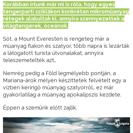
Korábban írtunk már mi is róla, hogy egyes
tengerparti sziklákon konkrétan mikroműanyag
rétegek alakultak ki, annyira szennyezettek a
világtengerek, óceánok.
Sőt, a Mount Everesten is rengeteg már a
műanyag flakon és szatyor, több napra is lezárták
a látogatott turista útvonalakat, annyira
teleszemetelték azt…
Nemrég pedig a Föld legmélyebb pontján, a
Mariana-árok mélyén készíttetek felvételt egy a
vízben keringő műanyag szatyorról… ez már
gyakorlatilag a műanyag apokalipszis kezdete.
Éppen a szemünk előtt zajlik.