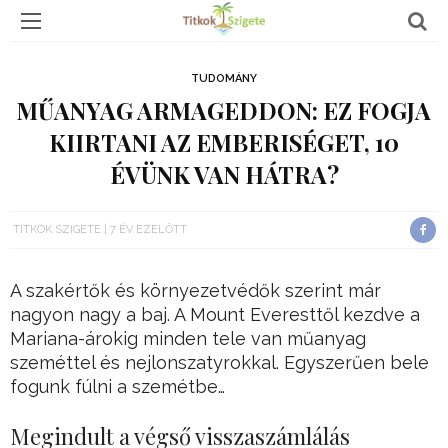
TUDOMÁNY
MŰANYAG ARMAGEDDON: EZ FOGJA
KIIRTANI AZ EMBERISÉGET, 10
ÉVÜNK VAN HÁTRA?
TITKOK SZIGETE
7 ÉV EZELŐTT
A szakértők és környezetvédők szerint már
nagyon nagy a baj. A Mount Everesttől kezdve a
Mariana-árokig minden tele van műanyag
szeméttel és nejlonszatyrokkal. Egyszerűen bele
fogunk fúlni a szemétbe…
Megindult a végső visszaszámlálás