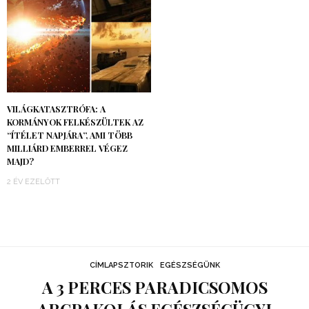
VILÁGKATASZTRÓFA: A
KORMÁNYOK FELKÉSZÜLTEK AZ
“ÍTÉLET NAPJÁRA”, AMI TÖBB
MILLIÁRD EMBERREL VÉGEZ
MAJD?
2 ÉV EZELŐTT
CÍMLAPSZTORIK
EGÉSZSÉGÜNK
A 3 PERCES PARADICSOMOS