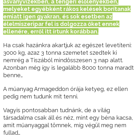
ásványvizekben, a tengeri élőlényekben,
melyeket egyébként rákos kelések borítanak
emiatt igen gyakran, és sok esetben az
élelmiszeripar fel is dolgozza őket ennek
ellenére, erről itt írtunk korábban.
Ha csak hazánkra akartjuk az egészet levetíteni:
3000 kg, azaz 3 tonna szemetet szedtek ki
nemrég a Tiszából mindösszesen 3 nap alatt.
Azonban még így is legalább 8000 tonna maradt
benne…
A műanyag Armageddon órája ketyeg, ez ellen
pedig nem tudunk mit tenni.
Vagyis pontosabban tudnánk, de a világ
társadalma csak áll és néz, mint egy béna kacsa,
amit műanyaggal tömnek, míg végül meg nem
fullad…