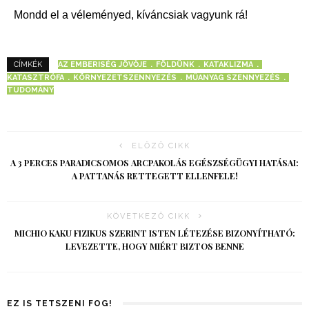
Mondd el a véleményed, kíváncsiak vagyunk rá!
AZ EMBERISÉG JÖVŐJE
FÖLDÜNK
KATAKLIZMA
CÍMKÉK
KATASZTRÓFA
KÖRNYEZETSZENNYEZÉS
MŰANYAG SZENNYEZÉS
TUDOMÁNY
ELŐZŐ CIKK
A 3 PERCES PARADICSOMOS ARCPAKOLÁS EGÉSZSÉGÜGYI HATÁSAI:
A PATTANÁS RETTEGETT ELLENFELE!
KÖVETKEZŐ CIKK
MICHIO KAKU FIZIKUS SZERINT ISTEN LÉTEZÉSE BIZONYÍTHATÓ:
LEVEZETTE, HOGY MIÉRT BIZTOS BENNE
EZ IS TETSZENI FOG!