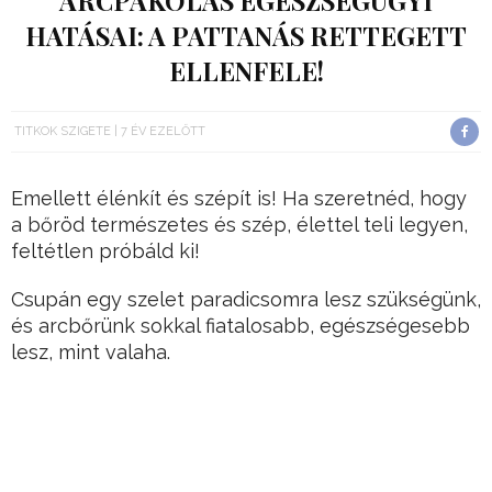
ARCPAKOLÁS EGÉSZSÉGÜGYI
HATÁSAI: A PATTANÁS RETTEGETT
ELLENFELE!
TITKOK SZIGETE
7 ÉV EZELŐTT
Emellett élénkít és szépít is! Ha szeretnéd, hogy
a bőröd természetes és szép, élettel teli legyen,
feltétlen próbáld ki!
Csupán egy szelet paradicsomra lesz szükségünk,
és arcbőrünk sokkal fiatalosabb, egészségesebb
lesz, mint valaha.
Ha kertünkben van friss érett paradicsom,
nagyon egyszerű dolgunk lesz, de, ha nincs akkor
is könnyen be tudjuk szerezni.