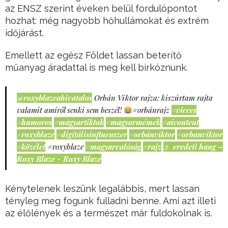
az ENSZ szerint éveken belül fordulópontot
hozhat: még nagyobb hőhullámokat és extrém
időjárást.
Emellett az egész Földet lassan beterítő
műanyag áradattal is meg kell birkóznunk.
@roxyblazeahivatalos
Orbán Viktor rajza: kiszúrtam rajta
valamit amiről senki sem beszél!
#orbánrajz
#vicces
#humoros
#magyartiktok
#magyarmémek
#aicontent
#roxyblaze
#digitálisinfluenszer
#orbánviktor
#orbanviktor
#közélet
#roxyblaze
#magyarvalóság
#rajz
♬ eredeti hang –
Roxy Blaze - Roxy Blaze
Kénytelenek leszünk legalábbis, mert lassan
tényleg meg fogunk fulladni benne. Ami azt illeti
az élőlények és a természet már fuldokolnak is.