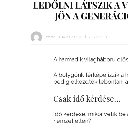
LEDŐLNI LÁTSZIK A 
JÖN A GENERÁC
szerző:
TITKOK SZIGETE
7 ÉV EZELŐTT
A harmadik világháború elős
A bolygónk térképe izzik a 
pedig elkezdték lebontani a 
Csak idő kérdése…
Idő kérdése, mikor vetik be
nemzet ellen?