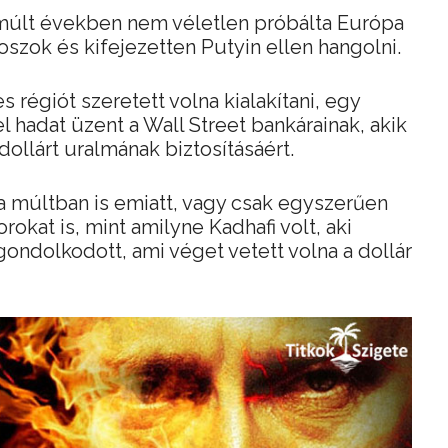
lmúlt években nem véletlen próbálta Európa
roszok és kifejezetten Putyin ellen hangolni.
régiót szeretett volna kialakítani, egy
 hadat üzent a Wall Street bankárainak, akik
ollárt uralmának biztosításáért.
 a múltban is emiatt, vagy csak egyszerűen
orokat is, mint amilyne Kadhafi volt, aki
gondolkodott, ami véget vetett volna a dollár