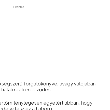
Hirdetés
kségszerű forgatókönyve, avagy valójában
s hatalmi átrendeződés…
kértőm ténylegesen egyetért abban, hogy
rdése lesz ez a háború.