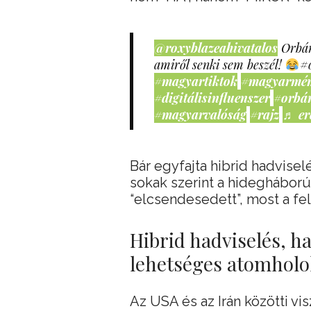
@roxyblazeahivatalos
Orbán
amiről senki sem beszél!
#
#magyartiktok
#magyarmé
#digitálisinfluenszer
#orbá
#magyarvalóság
#rajz
♬ er
Bár egyfajta hibrid hadviselé
sokak szerint a hidegháború
“elcsendesedett”, most a fe
Hibrid hadviselés, 
lehetséges atomholo
Az USA és az Irán közötti vi