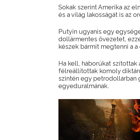
Sokak szerint Amerika az e
és a világ lakosságát is az o
Putyin ugyanis egy egységes 
dollármentes övezetet, ezzel
készek bármit megtenni a a d
Ha kell, háborúkat szítottak
félreállítottak komoly diktár
szintén egy petrodollárban 
egyeduralmának.