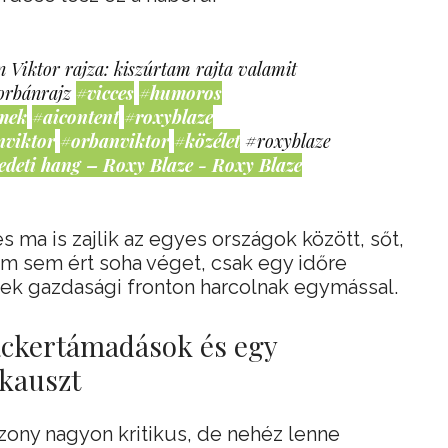
 Viktor rajza: kiszúrtam rajta valamit
orbánrajz
#vicces
#humoros
mek
#aicontent
#roxyblaze
nviktor
#orbanviktor
#közélet
#roxyblaze
edeti hang – Roxy Blaze - Roxy Blaze
s ma is zajlik az egyes országok között, sőt,
m sem ért soha véget, csak egy időre
lek gazdasági fronton harcolnak egymással.
hackertámadások és egy
kauszt
szony nagyon kritikus, de nehéz lenne