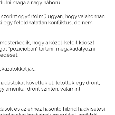
dulni maga a nagy háború.
 szerint egyértelmű ugyan, hogy valahonnan
ki egy feloldhatatlan konfliktus, de nem
mesterkedik, hogy a közel-keleit káoszt
agát “pozícióban” tartani, megakadályozni
kedését.
kázatokkal jár…
adástokat követtek el, lelőttek egy drónt,
gy amerikai drónt szintén, valamint
ások és az ehhez hasonló hibrid hadviselési