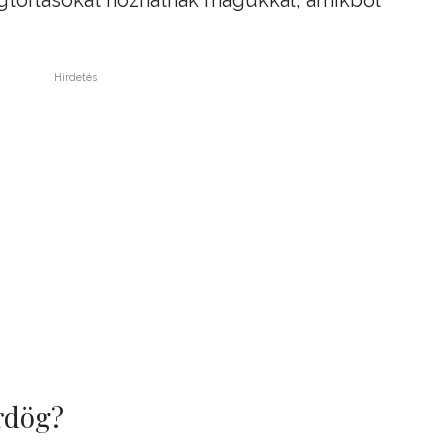
torlásokat hozhatnak magukkal, amikből
Hirdetés
rdög?