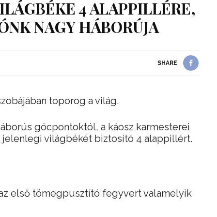
VILÁGBÉKE 4 ALAPPILLÉRE,
IÓNK NAGY HÁBORÚJA
SHARE
zobájában toporog a világ.
háborús gócpontoktól, a káosz karmesterei
jelenlegi világbékét biztosító 4 alappillért.
 az első tömegpusztító fegyvert valamelyik