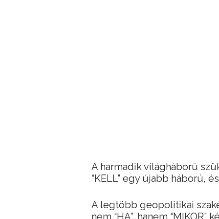
A harmadik világháború szü
“KELL” egy újabb háború, é
A legtöbb geopolitikai sza
nem “HA”, hanem “MIKOR” ké