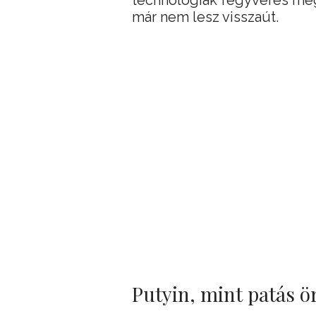
technológiák fegyveres meg
már nem lesz visszaút.
Putyin, mint patás ö