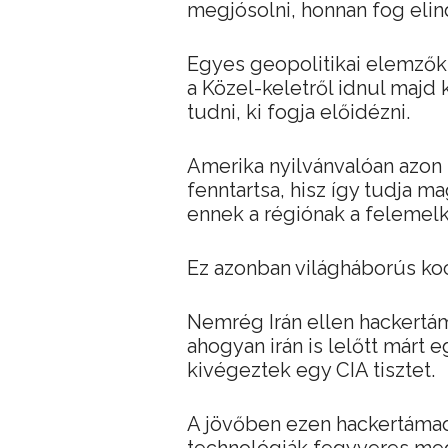
megjósolni, honnan fog elin
Egyes geopolitikai elemzők
a Közel-keletről idnul majd 
tudni, ki fogja előidézni.
Amerika nyilvánvalóan azon 
fenntartsa, hisz így tudja m
ennek a régiónak a felemel
Ez azonban világháborús koc
Nemrég Irán ellen hackertám
ahogyan irán is lelőtt márt e
kivégeztek egy CIA tisztet.
A jövőben ezen hackertámad