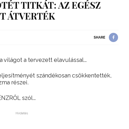
TÉT TITKÁT: AZ EGÉSZ
T ÁTVERTÉK
SHARE
világot a tervezett elavulással…
eljesítményét szándékosan csökkentették,
zma részei.
ÉNZRŐL szól…
Hirdetés