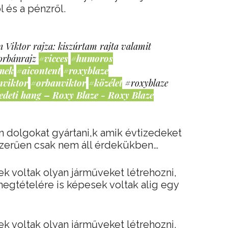
 és a pénzről.
 Viktor rajza: kiszúrtam rajta valamit
orbánrajz
#vicces
#humoros
mek
#aicontent
#roxyblaze
nviktor
#orbanviktor
#közélet
#roxyblaze
edeti hang – Roxy Blaze - Roxy Blaze
 dolgokat gyártani,k amik évtizedeket
yszerűen csak nem áll érdekükben…
 voltak olyan járműveket létrehozni,
egtételére is képesek voltak alig egy
 voltak olyan járműveket létrehozni,