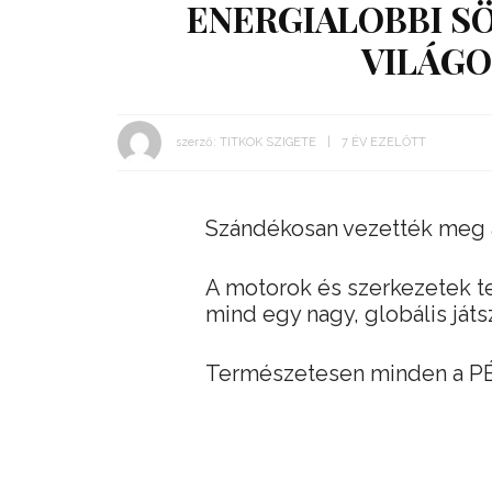
ENERGIALOBBI SÖ
VILÁGO
szerző:
TITKOK SZIGETE
7 ÉV EZELŐTT
Szándékosan vezették meg a 
A motorok és szerkezetek t
mind egy nagy, globális játs
Természetesen minden a P