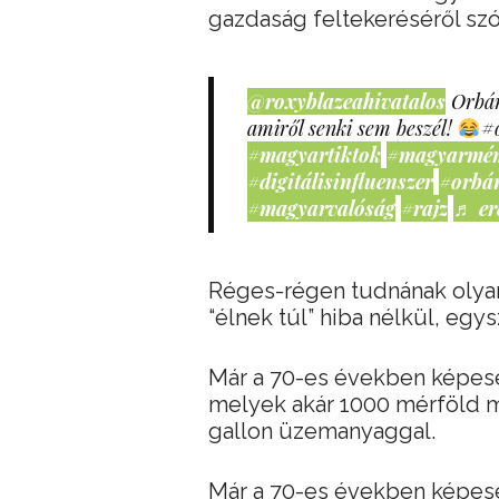
gazdaság feltekeréséről szól
@roxyblazeahivatalos
Orbán
amiről senki sem beszél!
#
#magyartiktok
#magyarmé
#digitálisinfluenszer
#orbá
#magyarvalóság
#rajz
♬ er
Réges-régen tudnának olyan
“élnek túl” hiba nélkül, eg
Már a 70-es években képesek
melyek akár 1000 mérföld m
gallon üzemanyaggal.
Már a 70-es években képesek