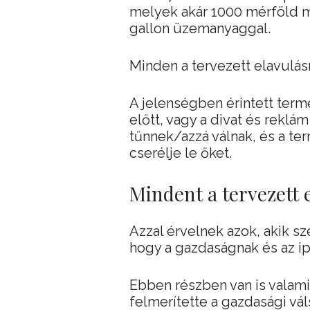
melyek akár 1000 mérföld m
gallon üzemanyaggal.
Minden a tervezett elavulás
A jelenségben érintett term
előtt, vagy a divat és reklá
tűnnek/azzá válnak, és a te
cserélje le őket.
Mindent a tervezett e
Azzal érvelnek azok, akik sz
hogy a gazdaságnak és az ip
Ebben részben van is valami,
felmerítette a gazdasági vá