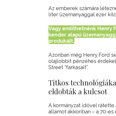
Az emberek számára létezne 
liter üzemanyaggal ezer ki
Vagy említhetnénk Henry F
kender alapú üzemanyaggal
produkált.
Azonban még Henry Ford sem
olajlobbit pénzéhes érdekelt
Street “farkasait”.
Titkos technológiákat
eldobták a kulcsot
A kormányzat idővel rátette 
államot akkoriban – a 70-es