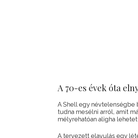
A 70-es évek óta el
A Shell egy névtelenségbe
tudna mesélni arról, amit m
mélyrehatóan aligha lehetett 
A tervezett elavulás egy léte