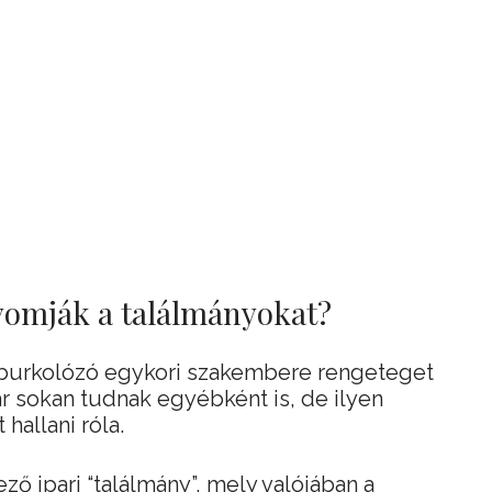
nyomják a találmányokat?
 burkolózó egykori szakembere rengeteget
ár sokan tudnak egyébként is, de ilyen
hallani róla.
ző ipari “találmány”, mely valójában a