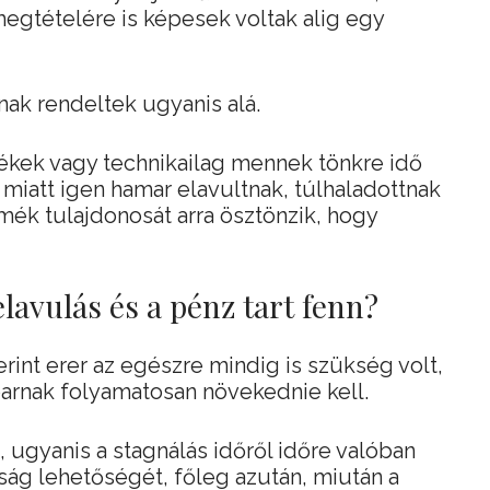
egtételére is képesek voltak alig egy
nak rendeltek ugyanis alá.
ékek vagy technikailag mennek tönkre idő
m miatt igen hamar elavultnak, túlhaladottnak
rmék tulajdonosát arra ösztönzik, hogy
lavulás és a pénz tart fenn?
erint erer az egészre mindig is szükség volt,
arnak folyamatosan növekednie kell.
 ugyanis a stagnálás időről időre valóban
lság lehetőségét, főleg azután, miután a