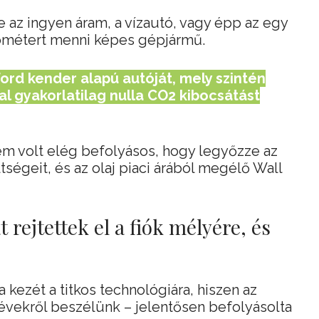
az ingyen áram, a vízautó, vagy épp az egy
lométert menni képes gépjármű.
ord kender alapú autóját, mely szintén
 gyakorlatilag nulla CO2 kibocsátást
 volt elég befolyásos, hogy legyőzze az
ségeit, és az olaj piaci árából megélő Wall
 rejtettek el a fiók mélyére, és
a kezét a titkos technológiára, hiszen az
 évekről beszélünk – jelentősen befolyásolta