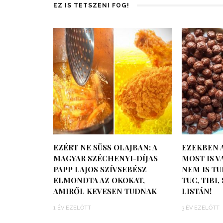
EZ IS TETSZENI FOG!
EZÉRT NE SÜSS OLAJBAN: A
EZEKBEN 
MAGYAR SZÉCHENYI-DÍJAS
MOST IS V
PAPP LAJOS SZÍVSEBÉSZ
NEM IS TU
ELMONDTA AZ OKOKAT,
TUC, TIBI,
AMIRŐL KEVESEN TUDNAK
LISTÁN!
1 ÉV EZELŐTT
3 ÉV EZELŐTT