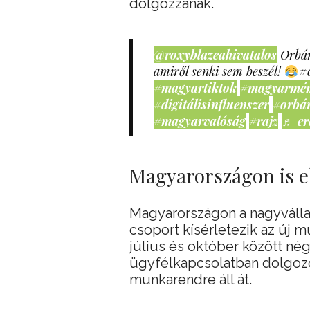
dolgozzanak.
@roxyblazeahivatalos
Orbán
amiről senki sem beszél!
#
#magyartiktok
#magyarmé
#digitálisinfluenszer
#orbá
#magyarvalóság
#rajz
♬ er
Magyarországon is el
Magyarországon a nagyválla
csoport kísérletezik az új 
július és október között né
ügyfélkapcsolatban dolgozó
munkarendre áll át.