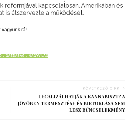
 reformjával kapcsolatosan. Amerikában és
t is átszervezte a működését.
 vagyunk rá!
D
GAZDASÁG
NAGYVILÁG
KÖVETKEZŐ CIKK
LEGALIZÁLHATJÁK A KANNABISZT? A
JÖVŐBEN TERMESZTÉSE ÉS BIRTOKLÁSA SEM
LESZ BŰNCSELEKMÉNY