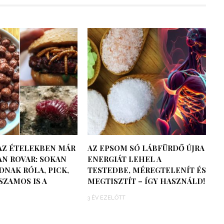
AZ ÉTELEKBEN MÁR
AZ EPSOM SÓ LÁBFÜRDŐ ÚJRA
AN ROVAR: SOKAN
ENERGIÁT LEHEL A
DNAK RÓLA, PICK,
TESTEDBE, MÉREGTELENÍT ÉS
 SZAMOS IS A
MEGTISZTÍT – ÍGY HASZNÁLD!
3 ÉV EZELŐTT