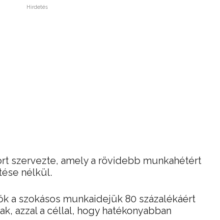
Hirdetés
ort szervezte, amely a rövidebb munkahétért
ése nélkül.
lók a szokásos munkaidejük 80 százalékáért
ak, azzal a céllal, hogy hatékonyabban