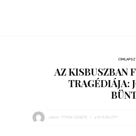
CÍMLAPSZ
AZ KISBUSZBAN F
TRAGÉDIÁJA: 
BÜN
szerző:
TITKOK SZIGETE
4 ÉV EZELŐTT