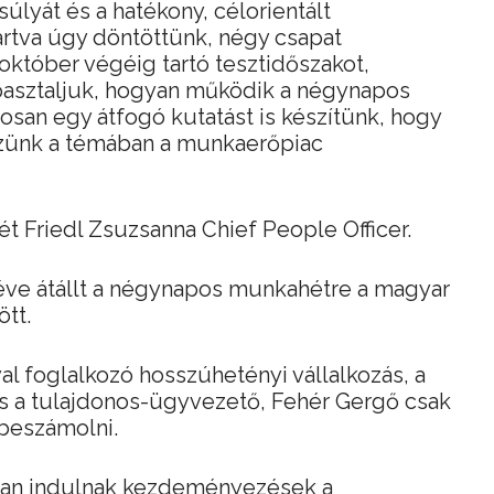
lyát és a hatékony, célorientált
rtva úgy döntöttünk, négy csapat
október végéig tartó tesztidőszakot,
pasztaljuk, hogyan működik a négynapos
san egy átfogó kutatást is készítünk, hogy
ünk a témában a munkaerőpiac
rét Friedl Zsuzsanna Chief People Officer.
 éve átállt a négynapos munkahétre a magyar
ött.
al foglalkozó hosszúhetényi vállalkozás, a
és a tulajdonos-ügyvezető, Fehér Gergő csak
 beszámolni.
ban indulnak kezdeményezések a