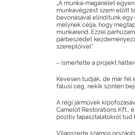
„A munka-magánélet egyensú
munkavégzést szem előtt ta
bevonásával elindítunk egy 
melynek célja, hogy megta
munkarend. Ezzel párhuzamo
párbeszédet kezdeményezz
szereplőivel”
– ismertette a projekt hátte
Kevesen tudják, de már fél
falusi cég, nekik szintén bej
A régi járművek kipofozásáv
Camelot Restorations Kft., 
pozitív tapasztalatokról tud
Világszerte számos ország