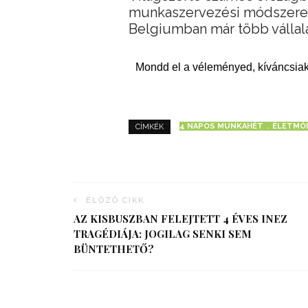
munkaszervezési módszerek
Belgiumban már több vállala
Mondd el a véleményed, kíváncsiak
4 NAPOS MUNKAHÉT
ÉLETMÓ
CÍMKÉK
ELŐZŐ CIKK
AZ KISBUSZBAN FELEJTETT 4 ÉVES INEZ
TRAGÉDIÁJA: JOGILAG SENKI SEM
BÜNTETHETŐ?