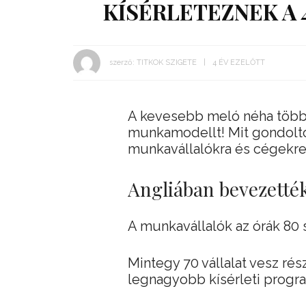
KÍSÉRLETEZNEK A
szerző:
TITKOK SZIGETE
4 ÉV EZELŐTT
A kevesebb meló néha több?
munkamodellt! Mit gondoltok?
munkavállalókra és cégekre
Angliában bevezetté
A munkavállalók az órák 80 
Mintegy 70 vállalat vesz rés
legnagyobb kísérleti progr