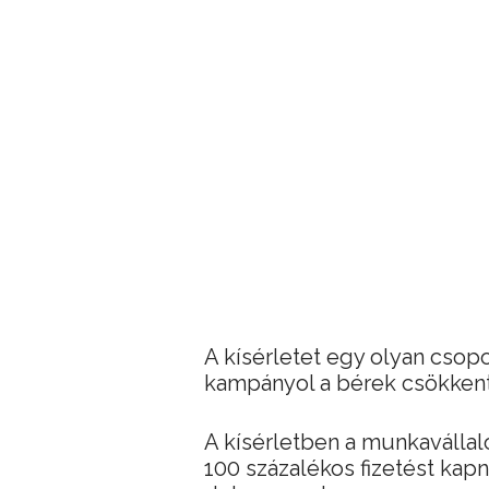
A kísérletet egy olyan csop
kampányol a bérek csökkent
A kísérletben a munkaválla
100 százalékos fizetést kapn