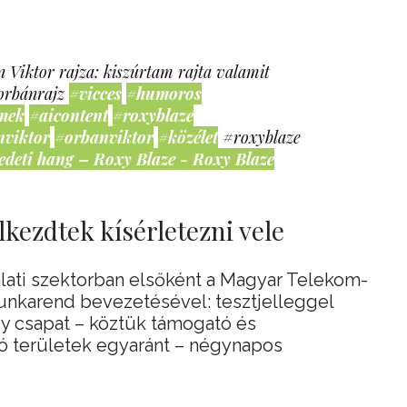
 Viktor rajza: kiszúrtam rajta valamit
orbánrajz
#vicces
#humoros
mek
#aicontent
#roxyblaze
nviktor
#orbanviktor
#közélet
#roxyblaze
edeti hang – Roxy Blaze - Roxy Blaze
kezdtek kísérletezni vele
lati szektorban elsőként a Magyar Telekom-
munkarend bevezetésével: tesztjelleggel
gy csapat – köztük támogató és
 területek egyaránt – négynapos