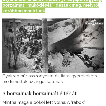
borzalmas “működését” idézték meg, melyről
korábban már írtunk
.
Gyakran búr asszonyokat és fiatal gyerekekets
me kíméltek az angol katonák.
A borzalmak borzalmait élték át
Mintha maga a pokol lett volna. A “rabok”