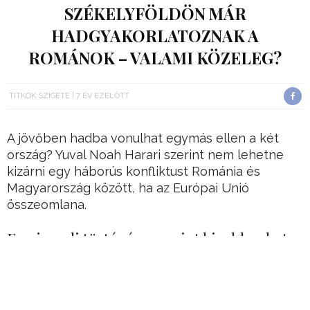
SZÉKELYFÖLDÖN MÁR
HADGYAKORLATOZNAK A
ROMÁNOK – VALAMI KÖZELEG?
TITKOK SZIGETE
7 ÉV EZELŐTT
A jövőben hadba vonulhat egymás ellen a két
ország? Yuval Noah Harari szerint nem lehetne
kizárni egy háborús konfliktust Románia és
Magyarország között, ha az Európai Unió
összeomlana.
Egy izraeli történész szerint kirobbanhat a
háború
A híres történész, Harari szerint is egy román-
magyar háború küszöbén vagyunk.