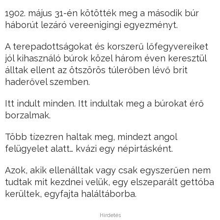
1902. május 31-én kötötték meg a második búr
háborút lezáró vereenigingi egyezményt.
A terepadottságokat és korszerű lőfegyvereiket
jól kihasználó búrok közel három éven keresztül
álltak ellent az ötszörös túlerőben lévő brit
haderővel szemben.
Itt indult minden. Itt indultak meg a búrokat érő
borzalmak.
Több tízezren haltak meg, mindezt angol
felügyelet alatt… kvázi egy népirtásként.
Azok, akik ellenálltak vagy csak egyszerűen nem
tudtak mit kezdnei velük, egy elszeparált gettóba
kerültek, egyfajta haláltáborba.
Hirdetés