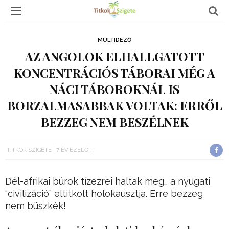
MÚLTIDÉZŐ
AZ ANGOLOK ELHALLGATOTT
KONCENTRÁCIÓS TÁBORAI MÉG A
NÁCI TÁBOROKNÁL IS
BORZALMASABBAK VOLTAK: ERRŐL
BEZZEG NEM BESZÉLNEK
TITKOK SZIGETE
7 ÉV EZELŐTT
Dél-afrikai búrok tízezrei haltak meg… a nyugati
“civilizáció” eltitkolt holokausztja. Erre bezzeg
nem büszkék!