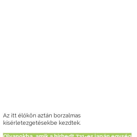
Az itt élőkön aztán borzalmas
kísérletezgetésekbe kezdtek.
Olyanokba, amik a hírhedt 731-es japán egység