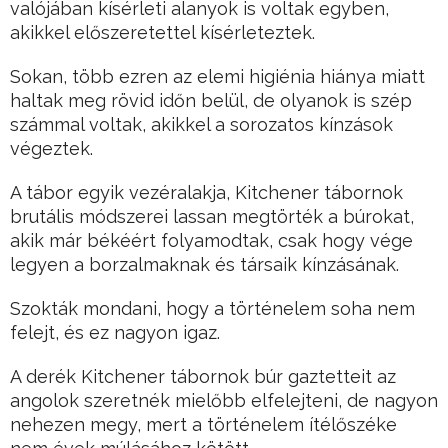
valójában kísérleti alanyok is voltak egyben,
akikkel előszeretettel kísérleteztek.
Sokan, több ezren az elemi higiénia hiánya miatt
haltak meg rövid időn belül, de olyanok is szép
számmal voltak, akikkel a sorozatos kínzások
végeztek.
A tábor egyik vezéralakja, Kitchener tábornok
brutális módszerei lassan megtörték a búrokat,
akik már békéért folyamodtak, csak hogy vége
legyen a borzalmaknak és társaik kínzásának.
Szokták mondani, hogy a történelem soha nem
felejt, és ez nagyon igaz.
A derék Kitchener tábornok búr gaztetteit az
angolok szeretnék mielőbb elfelejteni, de nagyon
nehezen megy, mert a történelem ítélőszéke