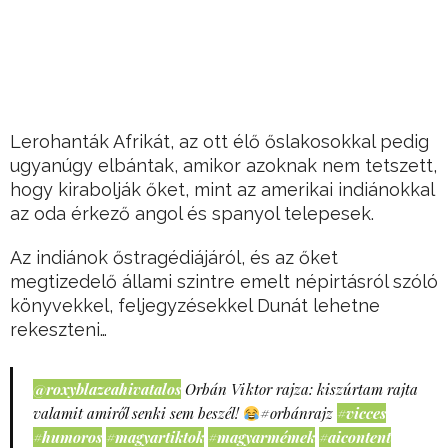
Lerohanták Afrikát, az ott élő őslakosokkal pedig
ugyanúgy elbántak, amikor azoknak nem tetszett,
hogy kirabolják őket, mint az amerikai indiánokkal
az oda érkező angol és spanyol telepesek.
Az indiánok őstragédiájáról, és az őket
megtizedelő állami szintre emelt népirtásról szóló
könyvekkel, feljegyzésekkel Dunát lehetne
rekeszteni…
@roxyblazeahivatalos
Orbán Viktor rajza: kiszúrtam rajta
valamit amiről senki sem beszél!
#orbánrajz
#vicces
#humoros
#magyartiktok
#magyarmémek
#aicontent