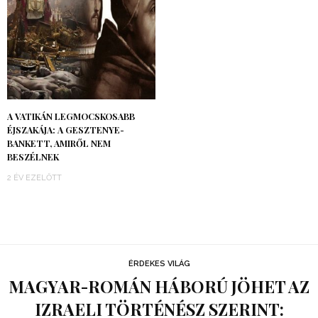
A VATIKÁN LEGMOCSKOSABB
ÉJSZAKÁJA: A GESZTENYE-
BANKETT, AMIRŐL NEM
BESZÉLNEK
2 ÉV EZELŐTT
ÉRDEKES VILÁG
MAGYAR-ROMÁN HÁBORÚ JÖHET AZ
IZRAELI TÖRTÉNÉSZ SZERINT: