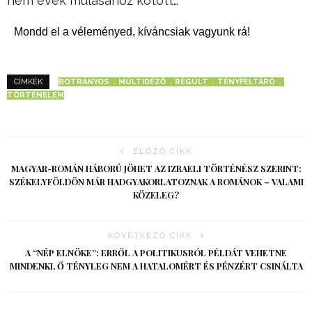
nem évek múlásához kötött…
Mondd el a véleményed, kíváncsiak vagyunk rá!
BOTRÁNYOS
MÚLTIDÉZŐ
RÉGÚLT
TÉNYFELTÁRÓ
CÍMKÉK
TÖRTÉNELEM
ELŐZŐ CIKK
MAGYAR-ROMÁN HÁBORÚ JÖHET AZ IZRAELI TÖRTÉNÉSZ SZERINT:
SZÉKELYFÖLDÖN MÁR HADGYAKORLATOZNAK A ROMÁNOK – VALAMI
KÖZELEG?
KÖVETKEZŐ CIKK
A “NÉP ELNÖKE”: ERRŐL A POLITIKUSRÓL PÉLDÁT VEHETNE
MINDENKI, Ő TÉNYLEG NEM A HATALOMÉRT ÉS PÉNZÉRT CSINÁLTA