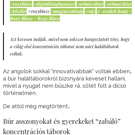
#roxyblaze
#digitálisinfluenszer
#orbánviktor
#orbanviktor
#közélet
#roxyblaze
#magyarvalóság
#rajz
♬ eredeti hang –
Roxy Blaze - Roxy Blaze
Azt kevesen tudják, mivel nem sokszor hangoztatott tény, hogy
a világ első koncentrációs táborai nem náci haláltáborok
voltak.
Az angolok sokkal “innovatívabbak” voltak ebben…
a búr haláltáborokról bizonyára keveset hallani,
mivel a nyugat nem büszke rá, sötét folt a dicső
történelmén.
De attól még megtörtént…
Búr asszonyokat és gyerekeket “zabáló”
koncentrációs táborok