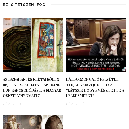
EZ IS TETSZENI FOG!
AZ ISZFAHÁNI ÉS KRÉTAI KÓDEX
HÁTBORZONGATÓ FELVÉTEL
REJTI A TAGADHATATLAN IRÁNI-
TERJED VARGA JUDITRÓL:
HUN KAPCSOLÓDÁST, A MAGYAR
“LÁTSZIK HOGY EMÉSZTETTE A
ŐSNYELV NYOMAIT?
LELKIISMERET”
2 ÉV EZELŐTT
2 ÉV EZELŐTT