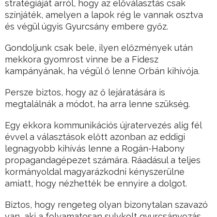
stratégiáját arról, hogy az előválasztás csak
színjáték, amelyen a lapok rég le vannak osztva
és végül úgyis Gyurcsány embere győz.
Gondoljunk csak bele, ilyen előzmények után
mekkora gyomrost vinne be a Fidesz
kampányának, ha végül ő lenne Orbán kihívója.
Persze biztos, hogy az ő lejáratására is
megtalálnák a módot, ha arra lenne szükség.
Egy ekkora kommunikációs újratervezés alig fél
évvel a választások előtt azonban az eddigi
legnagyobb kihívás lenne a Rogán-Habony
propagandagépezet számára. Ráadásul a teljes
kormányoldal magyarázkodni kényszerülne
amiatt, hogy nézhették be ennyire a dolgot.
Biztos, hogy rengeteg olyan bizonytalan szavazó
van, aki a folyamatosan sulykolt gyurcsányozás