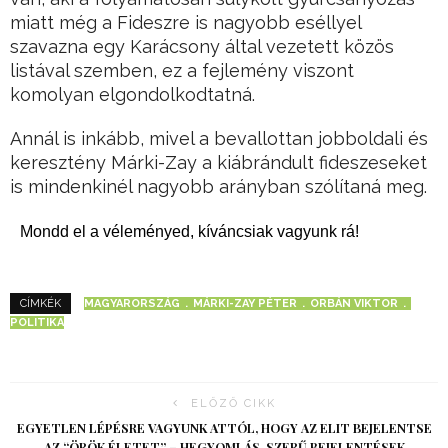
miatt még a Fideszre is nagyobb eséllyel
szavazna egy Karácsony által vezetett közös
listával szemben, ez a fejlemény viszont
komolyan elgondolkodtatná.
Annál is inkább, mivel a bevallottan jobboldali és
keresztény Márki-Zay a kiábrándult fideszeseket
is mindenkinél nagyobb arányban szólítaná meg.
Mondd el a véleményed, kíváncsiak vagyunk rá!
MAGYARORSZÁG
MÁRKI-ZAY PÉTER
ORBÁN VIKTOR
CÍMKÉK
POLITIKA
ELŐZŐ CIKK
EGYETLEN LÉPÉSRE VAGYUNK ATTÓL, HOGY AZ ELIT BEJELENTSE
AZ “ÖRÖK ÉLETET” – HEGYOMLÁS-SZERŰ BEJELENTÉSEK