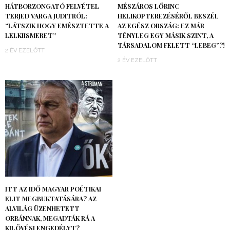
HÁTBORZONGATÓ FELVÉTEL
MÉSZÁROS LŐRINC
TERJED VARGA JUDITRÓL:
HELIKOPTEREZÉSÉRŐL BESZÉL
“LÁTSZIK HOGY EMÉSZTETTE A
AZ EGÉSZ ORSZÁG: EZ MÁR
LELKIISMERET”
TÉNYLEG EGY MÁSIK SZINT, A
TÁRSADALOM FELETT “LEBEG”?!
2 ÉV EZELŐTT
2 ÉV EZELŐTT
ITT AZ IDŐ MAGYAR POÉTIKAI
ELIT MEGBUKTATÁSÁRA? AZ
ALVILÁG ÜZENHETETT
ORBÁNNAK, MEGADTÁK RÁ A
KILÖVÉSI ENGEDÉLYT?