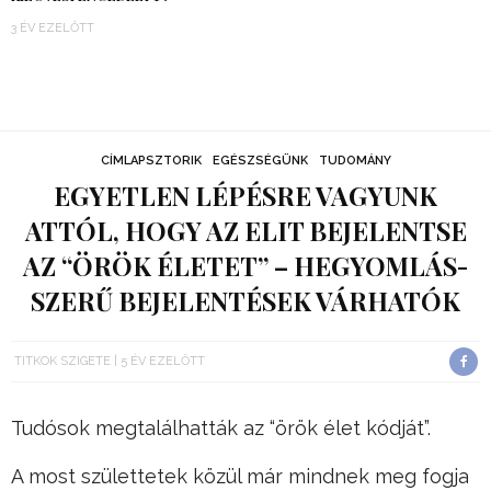
3 ÉV EZELŐTT
CÍMLAPSZTORIK
EGÉSZSÉGÜNK
TUDOMÁNY
EGYETLEN LÉPÉSRE VAGYUNK
ATTÓL, HOGY AZ ELIT BEJELENTSE
AZ “ÖRÖK ÉLETET” – HEGYOMLÁS-
SZERŰ BEJELENTÉSEK VÁRHATÓK
TITKOK SZIGETE
5 ÉV EZELŐTT
Tudósok megtalálhatták az “örök élet kódját”.
A most születtetek közül már mindnek meg fogja