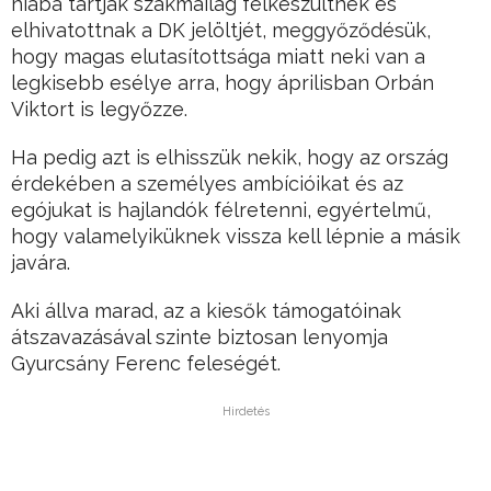
hiába tartják szakmailag felkészültnek és
elhivatottnak a DK jelöltjét, meggyőződésük,
hogy magas elutasítottsága miatt neki van a
legkisebb esélye arra, hogy áprilisban Orbán
Viktort is legyőzze.
Ha pedig azt is elhisszük nekik, hogy az ország
érdekében a személyes ambícióikat és az
egójukat is hajlandók félretenni, egyértelmű,
hogy valamelyiküknek vissza kell lépnie a másik
javára.
Aki állva marad, az a kiesők támogatóinak
átszavazásával szinte biztosan lenyomja
Gyurcsány Ferenc feleségét.
Hirdetés