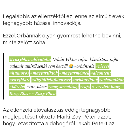
Legalábbis az ellenzéktől ez lenne az elmúlt évek
legnagyobb húzása, innovációja.
Ezzel Orbánnak olyan gyomrost lehetne bevinni,
minta zelőtt soha.
@roxyblazeahivatalos
Orbán Viktor rajza: kiszúrtam rajta
valamit amiről senki sem beszél!
#orbánrajz
#vicces
#humoros
#magyartiktok
#magyarmémek
#aicontent
#roxyblaze
#digitálisinfluenszer
#orbánviktor
#orbanviktor
#közélet
#roxyblaze
#magyarvalóság
#rajz
♬ eredeti hang –
Roxy Blaze - Roxy Blaze
Az ellenzéki előválasztás eddigi legnagyobb
meglepetését okozta Márki-Zay Péter azzal,
hogy letaszította a dobogóról Jakab Pétert az