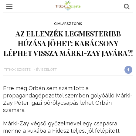
CÍMLAPSZTORIK
AZ ELLENZÉK LEGMESTERIBB
HÚZÁSA JÖHET: KARÁCSONY
LÉPHET VISSZA MÁRKI-ZAY JAVÁRA?!
TITKOK SZIGETE
5 ÉV EZELŐTT
Erre még Orbán sem számított: a
propagandagépezettel szemben golyóálló Márki-
Zay Péter igazi pörölycsapás lehet Orbán
számára.
Márki-Zay végső győzelmével egy csapásra
menne a kukába a Fidesz teljes, jól felépített