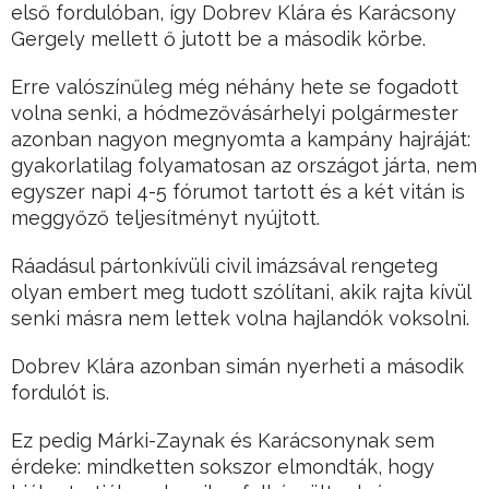
első fordulóban, így Dobrev Klára és Karácsony
Gergely mellett ő jutott be a második körbe.
Erre valószínűleg még néhány hete se fogadott
volna senki, a hódmezővásárhelyi polgármester
azonban nagyon megnyomta a kampány hajráját:
gyakorlatilag folyamatosan az országot járta, nem
egyszer napi 4-5 fórumot tartott és a két vitán is
meggyőző teljesítményt nyújtott.
Ráadásul pártonkívüli civil imázsával rengeteg
olyan embert meg tudott szólítani, akik rajta kívül
senki másra nem lettek volna hajlandók voksolni.
Dobrev Klára azonban simán nyerheti a második
fordulót is.
Ez pedig Márki-Zaynak és Karácsonynak sem
érdeke: mindketten sokszor elmondták, hogy