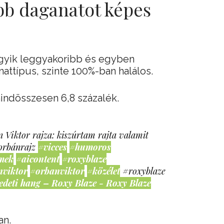
bb daganatot képes
egyik leggyakoribb és egyben
ttípus, szinte 100%-ban halálos.
mindösszesen 6,8 százalék.
 Viktor rajza: kiszúrtam rajta valamit
orbánrajz
#vicces
#humoros
mek
#aicontent
#roxyblaze
nviktor
#orbanviktor
#közélet
#roxyblaze
edeti hang – Roxy Blaze - Roxy Blaze
an.