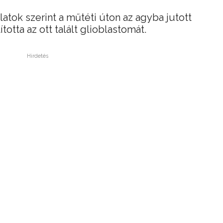
atok szerint a műtéti úton az agyba jutott
otta az ott talált glioblastomát.
Hirdetés