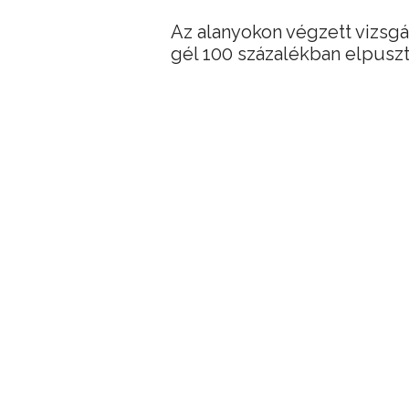
Az alanyokon végzett vizsgál
gél 100 százalékban elpusztít