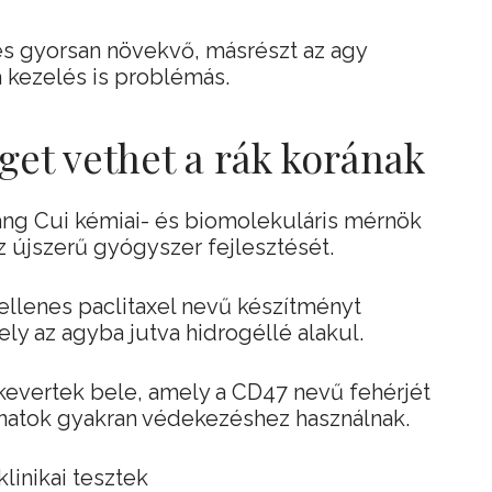
és gyorsan növekvő, másrészt az agy
 kezelés is problémás.
get vethet a rák korának
ng Cui kémiai- és biomolekuláris mérnök
 újszerű gyógyszer fejlesztését.
llenes paclitaxel nevű készítményt
ely az agyba jutva hidrogéllé alakul.
 kevertek bele, amely a CD47 nevű fehérjét
anatok gyakran védekezéshez használnak.
inikai tesztek