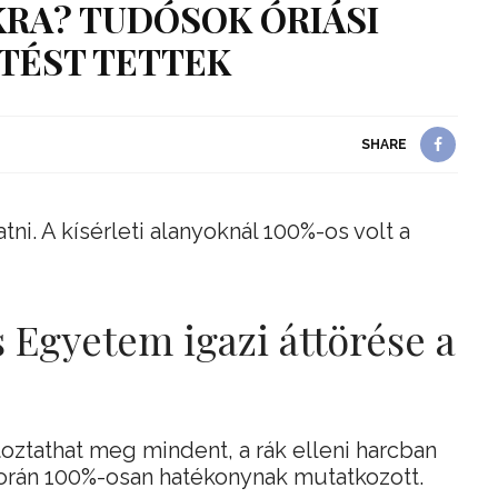
KRA? TUDÓSOK ÓRIÁSI
TÉST TETTEK
SHARE
ni. A kísérleti alanyoknál 100%-os volt a
 Egyetem igazi áttörése a
toztathat meg mindent, a rák elleni harcban
során 100%-osan hatékonynak mutatkozott.