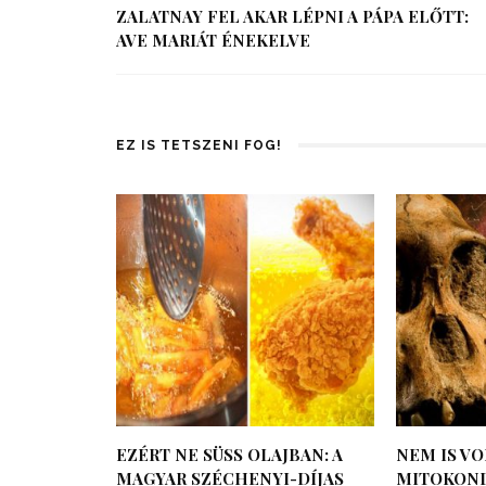
ZALATNAY FEL AKAR LÉPNI A PÁPA ELŐTT:
AVE MARIÁT ÉNEKELVE
EZ IS TETSZENI FOG!
EZÉRT NE SÜSS OLAJBAN: A
NEM IS VO
MAGYAR SZÉCHENYI-DÍJAS
MITOKOND