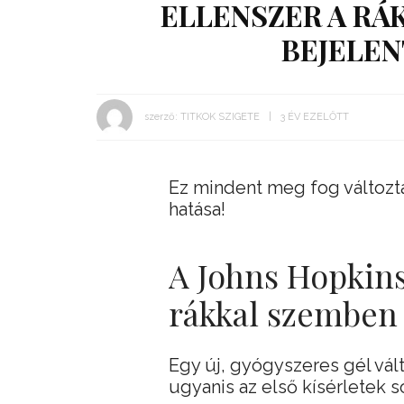
ELLENSZER A RÁ
BEJELEN
szerző:
TITKOK SZIGETE
3 ÉV EZELŐTT
Ez mindent meg fog változtat
hatása!
A Johns Hopkins
rákkal szemben
Egy új, gyógyszeres gél vál
ugyanis az első kísérletek 