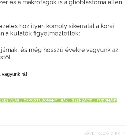
er és a makrofágok is a glioblastoma ellen
ezelés hoz ilyen komoly sikerrátát a korai
an a kutatók figyelmeztettek:
n járnak, és még hosszú évekre vagyunk az
stől.
 vagyunk rá!
EKES VILÁG
ORVOSTUDOMÁNY
RÁK
SZENZÁCIÓ
TUDOMÁNY
KÖVETKEZŐ CIKK