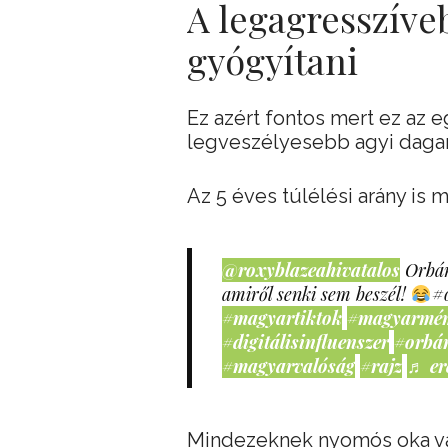
A legagresszíve
gyógyítani
Ez azért fontos mert ez az 
legveszélyesebb agyi dagana
Az 5 éves túlélési arány is 
@roxyblazeahivatalos
Orbán
amiről senki sem beszél!
#
#magyartiktok
#magyarmé
#digitálisinfluenszer
#orbá
#magyarvalóság
#rajz
♬ er
Mindezeknek nyomós oka v