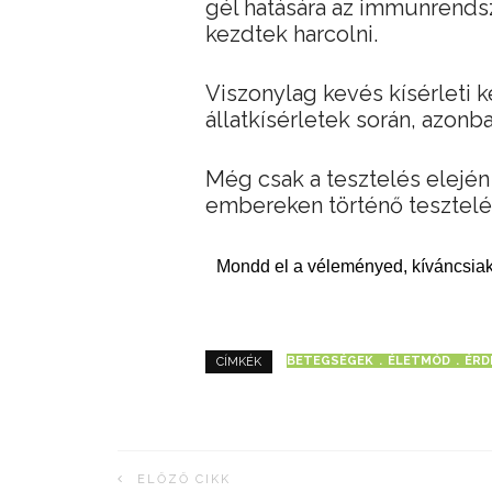
gél hatására az immunrendsz
kezdtek harcolni.
Viszonylag kevés kísérleti k
állatkísérletek során, azonb
Még csak a tesztelés elejé
embereken történő tesztelé
Mondd el a véleményed, kíváncsiak
BETEGSÉGEK
ÉLETMÓD
ÉRD
CÍMKÉK
ELŐZŐ CIKK