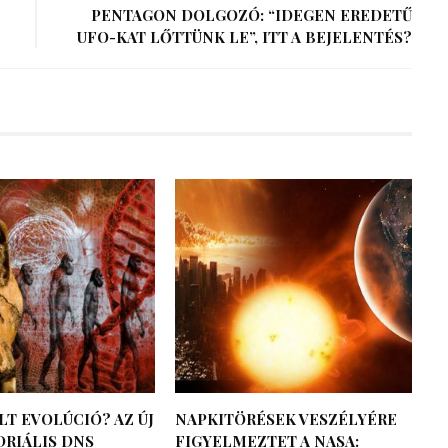
PENTAGON DOLGOZÓ: “IDEGEN EREDETŰ
UFO-KAT LŐTTÜNK LE”, ITT A BEJELENTÉS?
LT EVOLÚCIÓ? AZ ÚJ
NAPKITÖRÉSEK VESZÉLYÉRE
RIÁLIS DNS
FIGYELMEZTET A NASA: