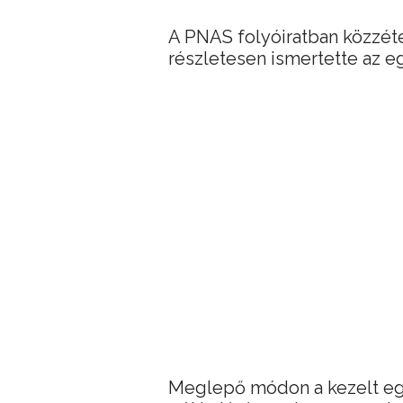
A PNAS folyóiratban közzét
részletesen ismertette az 
Meglepő módon a kezelt eger