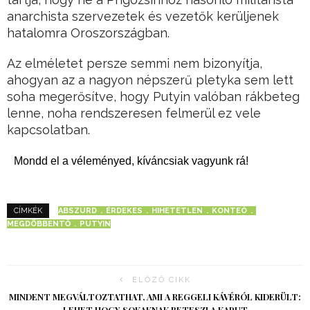
anarchista szervezetek és vezetők kerüljenek
hatalomra Oroszországban.
Az elméletet persze semmi nem bizonyítja,
ahogyan az a nagyon népszerű pletyka sem lett
soha megerősítve, hogy Putyin valóban rákbeteg
lenne, noha rendszeresen felmerül ez vele
kapcsolatban.
Mondd el a véleményed, kíváncsiak vagyunk rá!
ABSZURD
ÉRDEKES
HIHETETLEN
KONTEÓ
CÍMKÉK
MEGDÖBBENTŐ
PUTYIN
ELŐZŐ CIKK
MINDENT MEGVÁLTOZTATHAT, AMI A REGGELI KÁVÉRÓL KIDERÜLT: