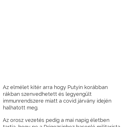
Az elmélet kitér arra hogy Putyin korábban
rákban szenvedhetett és legyengült
immunrendszere miatt a covid járvány idején
halhatott meg.
Az orosz vezetés pedig a mai napig életben
tartja, hogy ne a Prigozsinhoz hasonló militarista