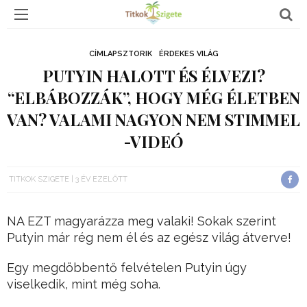
CÍMLAPSZTORIK
ÉRDEKES VILÁG
PUTYIN HALOTT ÉS ÉLVEZI?
“ELBÁBOZZÁK”, HOGY MÉG ÉLETBEN
VAN? VALAMI NAGYON NEM STIMMEL
-VIDEÓ
TITKOK SZIGETE
3 ÉV EZELŐTT
NA EZT magyarázza meg valaki! Sokak szerint
Putyin már rég nem él és az egész világ átverve!
Egy megdöbbentő felvételen Putyin úgy
viselkedik, mint még soha.