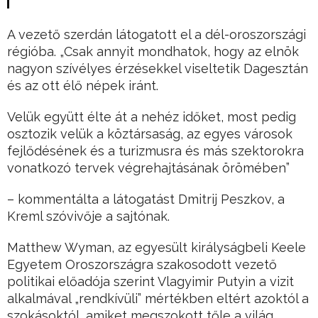
A vezető szerdán látogatott el a dél-oroszországi
régióba. „Csak annyit mondhatok, hogy az elnök
nagyon szívélyes érzésekkel viseltetik Dagesztán
és az ott élő népek iránt.
Velük együtt élte át a nehéz időket, most pedig
osztozik velük a köztársaság, az egyes városok
fejlődésének és a turizmusra és más szektorokra
vonatkozó tervek végrehajtásának örömében”
– kommentálta a látogatást Dmitrij Peszkov, a
Kreml szóvivője a sajtónak.
Matthew Wyman, az egyesült királyságbeli Keele
Egyetem Oroszországra szakosodott vezető
politikai előadója szerint Vlagyimir Putyin a vizit
alkalmával „rendkívüli” mértékben eltért azoktól a
szokásoktól, amiket megszokott tőle a világ.