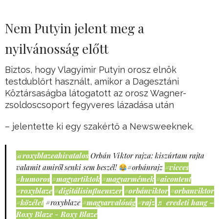
Nem Putyin jelent meg a
nyilvánosság előtt
Biztos, hogy Vlagyimir Putyin orosz elnök
testdublőrt használt, amikor a Dagesztáni
Köztársaságba látogatott az orosz Wagner-
zsoldoscsoport fegyveres lázadása után
– jelentette ki egy szakértő a Newsweeknek.
@roxyblazeahivatalos
Orbán Viktor rajza: kiszúrtam rajta
valamit amiről senki sem beszél!
#orbánrajz
#vicces
#humoros
#magyartiktok
#magyarmémek
#aicontent
#roxyblaze
#digitálisinfluenszer
#orbánviktor
#orbanviktor
#közélet
#roxyblaze
#magyarvalóság
#rajz
♬ eredeti hang –
Roxy Blaze - Roxy Blaze