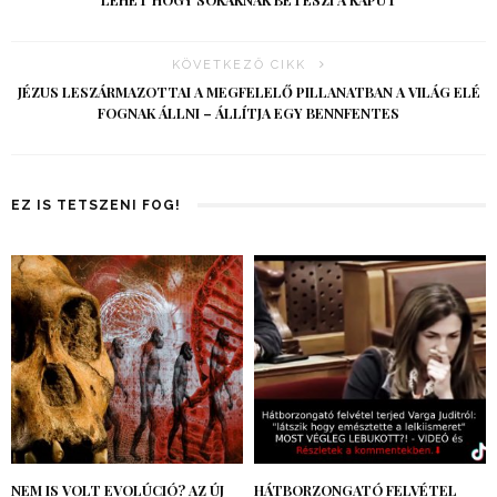
LEHET HOGY SOKAKNAK BETESZI A KAPUT
KÖVETKEZŐ CIKK
JÉZUS LESZÁRMAZOTTAI A MEGFELELŐ PILLANATBAN A VILÁG ELÉ
FOGNAK ÁLLNI – ÁLLÍTJA EGY BENNFENTES
EZ IS TETSZENI FOG!
NEM IS VOLT EVOLÚCIÓ? AZ ÚJ
HÁTBORZONGATÓ FELVÉTEL