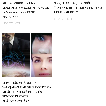
MITOKONDRIÁLIS DNS
TERJED VARGA JUDITRÓL:
VIZSGÁLATOK SZERINT A FAJOK
“LÁTSZIK HOGY EMÉSZTETTE A
90%-A 200 EZER ÉVNÉL
LELKIISMERET”
FIATALABB
2 ÉV EZELŐTT
1 ÉV EZELŐTT
REPTILIÁN VILÁGELIT:
VALÓJÁBAN MÁR ŐK IRÁNYÍTJÁK A
VILÁGOT? FELVÉTELEK ÉS
BIZONYÍTÉKOK IS
ALÁTÁMASZTJÁK?