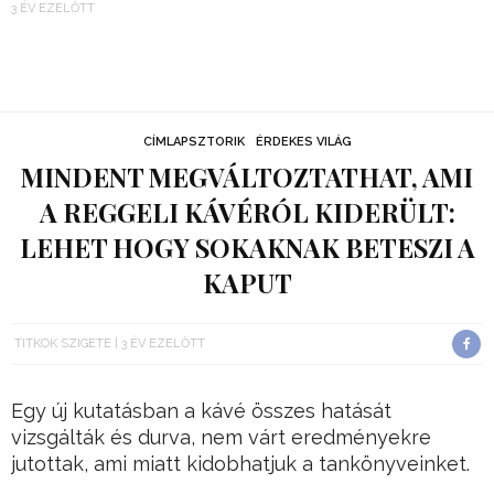
3 ÉV EZELŐTT
CÍMLAPSZTORIK
ÉRDEKES VILÁG
MINDENT MEGVÁLTOZTATHAT, AMI
A REGGELI KÁVÉRÓL KIDERÜLT:
LEHET HOGY SOKAKNAK BETESZI A
KAPUT
TITKOK SZIGETE
3 ÉV EZELŐTT
Egy új kutatásban a kávé összes hatását
vizsgálták és durva, nem várt eredményekre
jutottak, ami miatt kidobhatjuk a tankönyveinket.