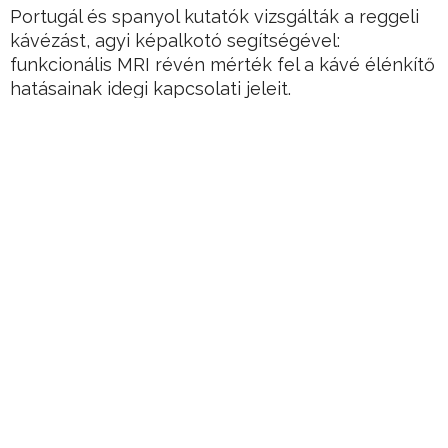
Portugál és spanyol kutatók vizsgálták a reggeli
kávézást, agyi képalkotó segítségével:
funkcionális MRI révén mérték fel a kávé élénkítő
hatásainak idegi kapcsolati jeleit.
Arra jutottak, hogy a kávé csak részben váltja ki a
neki tulajdonított hatásokat, bár élénkebbek
leszünk tőle, de nem nő a céltudatosságunk és a
memóriánk se javul.
Hirdetés