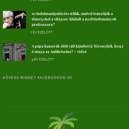
10 tudatmanipulációs trükk, amivel irányítják a
tömegeket a világon: kitálalt a nyelvtudományok
professzora?
7 ÉV EZELŐTT
A pápa kamerák előtt vált kámforrá: bizonyíték, hogy
ő maga az Antikrisztus? – videó
5 ÉV EZELŐTT
KÖVESS MINKET FACEBOOKON IS!