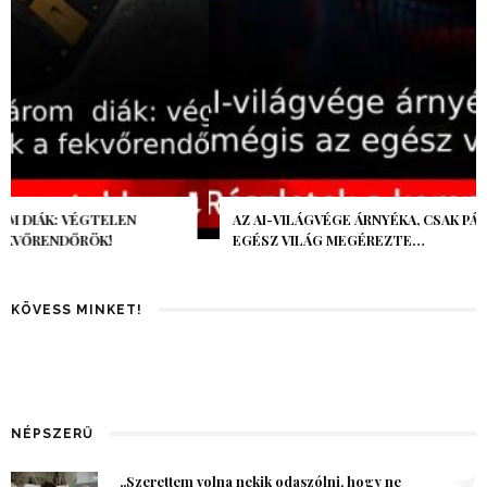
AZ AI-VILÁGVÉGE ÁRNYÉKA, CSAK PÁR ÓRA VOLT, MÉGIS AZ
EGÉSZ VILÁG MEGÉREZTE…
KÖVESS MINKET!
NÉPSZERŰ
1
„Szerettem volna nekik odaszólni, hogy ne