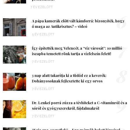
7 ÉV EZELŐTT
6
A pápa kamerák előtt vált kámforrá: bizonyíték, hogy
ő maga az Antikrisztus? – videó
5 ÉV EZELŐTT
7
Így építették meg Velencét, a “víz városát”: 10 millió
iszapba temetett rönk tartja a vízfelszín felett!
7 ÉV EZELŐTT
8
3 nap alatt takarítja ki a tüdőd ez a keverék:
Dohányosoknak fejlesztette ki egy orvos
7 ÉV EZELŐTT
9
Dr. Lenkei porrá zúzza a tévhiteket a C-vitaminról és a
sóról és gyógyszerekről, fájdalmakról
7 ÉV EZELŐTT
“Szia apa, szeretlek” – Egy mérnök halott lányával