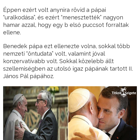
Éppen ezért volt anynira rövid a pápai
“uralkodása”, és ezért “menesztették” nagyon
hamar azzal, hogy egy b első puccsot forraltak
ellene.
Benedek pápa ezt ellenezte volna, sokkal több
nemzeti “öntudata” volt, valamint jóval
konzervatívabb volt. Sokkal közelebb állt
szellemiségben az utolsó igaz pápának tartott II.
János Pál pápához.