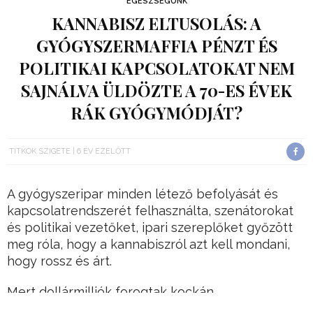
EGÉSZSÉGÜNK
KANNABISZ ELTUSOLÁS: A
GYÓGYSZERMAFFIA PÉNZT ÉS
POLITIKAI KAPCSOLATOKAT NEM
SAJNÁLVA ÜLDÖZTE A 70-ES ÉVEK
RÁK GYÓGYMÓDJÁT?
TITKOK SZIGETE
6 ÉV EZELŐTT
A gyógyszeripar minden létező befolyását és
kapcsolatrendszerét felhasználta, szenátorokat
és politikai vezetőket, ipari szereplőket győzött
meg róla, hogy a kannabiszról azt kell mondani,
hogy rossz és árt.
Mert dollármilliók forogtak kockán…