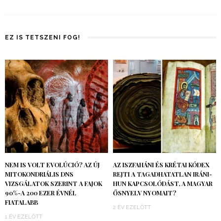
EZ IS TETSZENI FOG!
NEM IS VOLT EVOLÚCIÓ? AZ ÚJ
AZ ISZFAHÁNI ÉS KRÉTAI KÓDEX
MITOKONDRIÁLIS DNS
REJTI A TAGADHATATLAN IRÁNI-
VIZSGÁLATOK SZERINT A FAJOK
HUN KAPCSOLÓDÁST, A MAGYAR
90%-A 200 EZER ÉVNÉL
ŐSNYELV NYOMAIT?
FIATALABB
2 ÉV EZELŐTT
1 ÉV EZELŐTT