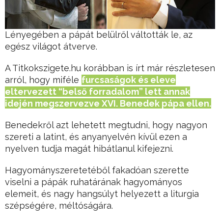
Lényegében a pápát belülről váltották le, az
egész világot átverve.
A Titkokszigete.hu korábban is írt már részletesen
arról, hogy miféle
furcsaságok és eleve
eltervezett “belső forradalom” lett annak
idején megszervezve XVI. Benedek pápa ellen.
Benedekről azt lehetett megtudni, hogy nagyon
szereti a latint, és anyanyelvén kívül ezen a
nyelven tudja magát hibátlanul kifejezni.
Hagyományszeretetéből fakadóan szerette
viselni a pápák ruhatárának hagyományos
elemeit, és nagy hangsúlyt helyezett a liturgia
szépségére, méltóságára.