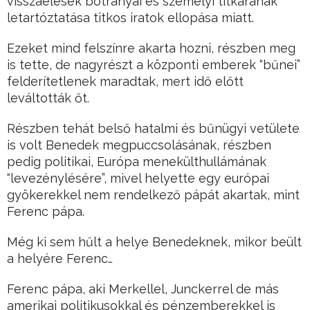
visszaélések botrányai és személyi titkárának
letartóztatása titkos iratok ellopása miatt.
Ezeket mind felszínre akarta hozni, részben meg
is tette, de nagyrészt a központi emberek “bűnei”
felderítetlenek maradtak, mert idő előtt
leváltották őt.
Részben tehát belső hatalmi és bűnügyi vetülete
is volt Benedek megpuccsolásának, részben
pedig politikai, Európa menekülthullámának
“levezénylésére”, mivel helyette egy európai
gyökerekkel nem rendelkező pápát akartak, mint
Ferenc pápa.
Még ki sem hűlt a helye Benedeknek, mikor beült
a helyére Ferenc…
Ferenc pápa, aki Merkellel, Junckerrel de más
amerikai politikusokkal és pénzemberekkel is