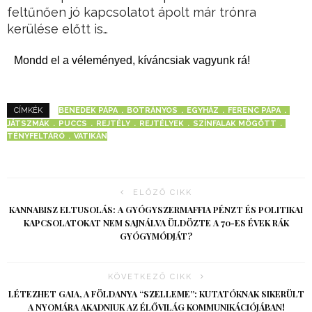
feltűnően jó kapcsolatot ápolt már trónra
kerülése előtt is…
Mondd el a véleményed, kíváncsiak vagyunk rá!
BENEDEK PÁPA
BOTRÁNYOS
EGYHÁZ
FERENC PÁPA
CÍMKÉK
JÁTSZMÁK
PUCCS
REJTÉLY
REJTÉLYEK
SZÍNFALAK MÖGÖTT
TÉNYFELTÁRÓ
VATIKÁN
ELŐZŐ CIKK
KANNABISZ ELTUSOLÁS: A GYÓGYSZERMAFFIA PÉNZT ÉS POLITIKAI
KAPCSOLATOKAT NEM SAJNÁLVA ÜLDÖZTE A 70-ES ÉVEK RÁK
GYÓGYMÓDJÁT?
KÖVETKEZŐ CIKK
LÉTEZHET GAIA, A FÖLDANYA “SZELLEME”: KUTATÓKNAK SIKERÜLT
A NYOMÁRA AKADNIUK AZ ÉLŐVILÁG KOMMUNIKÁCIÓJÁBAN!