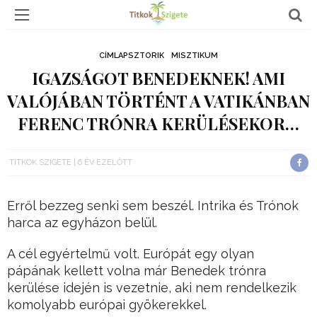
CÍMLAPSZTORIK
MISZTIKUM
IGAZSÁGOT BENEDEKNEK! AMI
VALÓJÁBAN TÖRTÉNT A VATIKÁNBAN
FERENC TRÓNRA KERÜLÉSEKOR…
TITKOK SZIGETE
6 ÉV EZELŐTT
Erről bezzeg senki sem beszél. Intrika és Trónok
harca az egyházon belül.
A cél egyértelmű volt. Európát egy olyan
pápának kellett volna már Benedek trónra
kerülése idején is vezetnie, aki nem rendelkezik
komolyabb európai gyökerekkel.