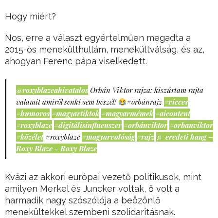
Hogy miért?
Nos, erre a választ egyértelműen megadta a
2015-ös menekülthullám, menekültválság, és az,
ahogyan Ferenc pápa viselkedett.
@roxyblazeahivatalos
Orbán Viktor rajza: kiszúrtam rajta
valamit amiről senki sem beszél!
#orbánrajz
#vicces
#humoros
#magyartiktok
#magyarmémek
#aicontent
#roxyblaze
#digitálisinfluenszer
#orbánviktor
#orbanviktor
#közélet
#roxyblaze
#magyarvalóság
#rajz
♬ eredeti hang –
Roxy Blaze - Roxy Blaze
Kvázi az akkori európai vezető politikusok, mint
amilyen Merkel és Juncker voltak, ő volt a
harmadik nagy szószólója a beözönlő
menekültekkel szembeni szolidaritásnak.