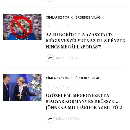
CÍMLAPSZTORIK
ÉRDEKES VILÁG
4 ÉV EZELŐTT
AZ EU BORÍTOTTA AZ ASZTALT:
MÉGIS VESZÉLYBEN AZ EU-S PÉNZEK,
NINCS MEGÁLLAPODÁS?!
MEGOSZTÁSOK
CÍMLAPSZTORIK
ÉRDEKES VILÁG
4 ÉV EZELŐTT
GYŐZELEM: MEGEGYEZETT A
MAGYAR KORMÁNY ÉS BRÜSSZEL:
JÖNNEK A MILLIÁRDOK AZ EU-TÓL!
MEGOSZTÁSOK