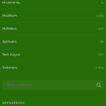
Mi Lenne Ha…
11
Misztikum
1 979
Múltidéző
236
Spirituális
38
Tech-Kütyük
387
Tudomány
2 624
NÉPSZERŰEK