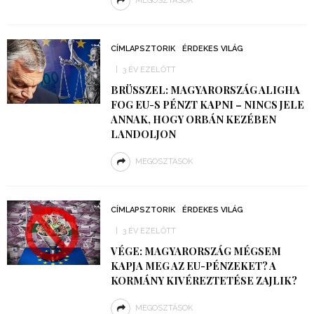
MEGOSZTÁSOK
CÍMLAPSZTORIK
ÉRDEKES VILÁG
3 ÉV EZELŐTT
BRÜSSZEL: MAGYARORSZÁG ALIGHA
FOG EU-S PÉNZT KAPNI – NINCS JELE
ANNAK, HOGY ORBÁN KEZÉBEN
LANDOLJON
MEGOSZTÁSOK
CÍMLAPSZTORIK
ÉRDEKES VILÁG
3 ÉV EZELŐTT
VÉGE: MAGYARORSZÁG MÉGSEM
KAPJA MEG AZ EU-PÉNZEKET? A
KORMÁNY KIVÉREZTETÉSE ZAJLIK?
MEGOSZTÁSOK