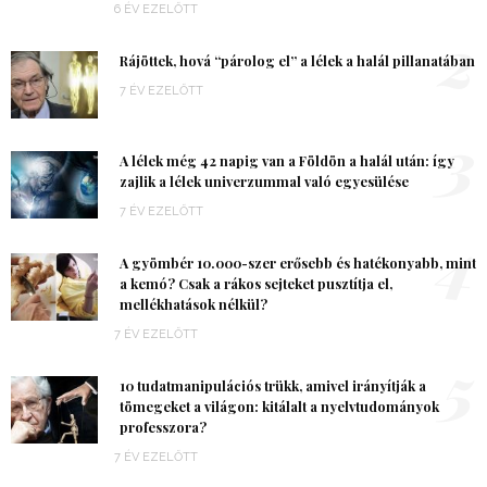
6 ÉV EZELŐTT
2
Rájöttek, hová “párolog el” a lélek a halál pillanatában
7 ÉV EZELŐTT
3
A lélek még 42 napig van a Földön a halál után: így
zajlik a lélek univerzummal való egyesülése
7 ÉV EZELŐTT
4
A gyömbér 10.000-szer erősebb és hatékonyabb, mint
a kemó? Csak a rákos sejteket pusztítja el,
mellékhatások nélkül?
7 ÉV EZELŐTT
5
10 tudatmanipulációs trükk, amivel irányítják a
tömegeket a világon: kitálalt a nyelvtudományok
professzora?
7 ÉV EZELŐTT