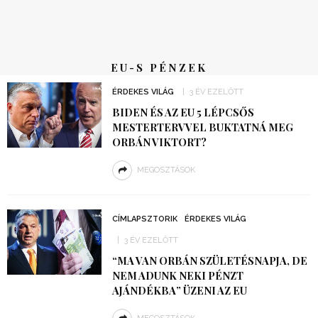
EU-S PÉNZEK
ÉRDEKES VILÁG
3 ÉV EZELŐTT
BIDEN ÉS AZ EU 5 LÉPCSŐS
MESTERTERVVEL BUKTATNÁ MEG
ORBÁN VIKTORT?
MEGOSZTÁSOK
CÍMLAPSZTORIK
ÉRDEKES VILÁG
3 ÉV EZELŐTT
“MA VAN ORBÁN SZÜLETÉSNAPJA, DE
NEM ADUNK NEKI PÉNZT
AJÁNDÉKBA” ÜZENI AZ EU