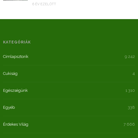
6 ÉV EZELŐTT
KATEGÓRIÁK
Címlapsztorik
9 242
Cukiság
4
Egészségünk
1 310
Egyéb
338
Érdekes Világ
7 666