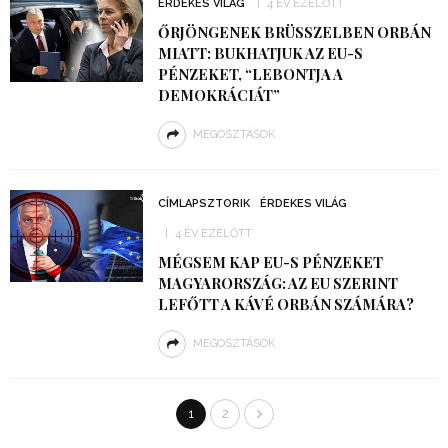
ÉRDEKES VILÁG
4 ÉV EZELŐTT
ŐRJÖNGENEK BRÜSSZELBEN ORBÁN
MIATT: BUKHATJUK AZ EU-S
PÉNZEKET, “LEBONTJA A
DEMOKRÁCIÁT”
MEGOSZTÁSOK
CÍMLAPSZTORIK
ÉRDEKES VILÁG
4 ÉV EZELŐTT
MÉGSEM KAP EU-S PÉNZEKET
MAGYARORSZÁG: AZ EU SZERINT
LEFŐTT A KÁVÉ ORBÁN SZÁMÁRA?
MEGOSZTÁSOK
1
2