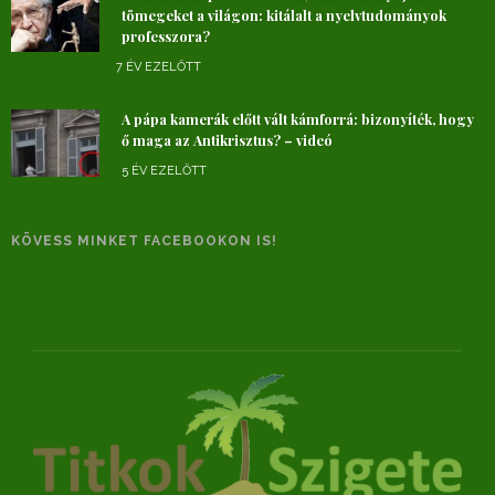
tömegeket a világon: kitálalt a nyelvtudományok
professzora?
7 ÉV EZELŐTT
A pápa kamerák előtt vált kámforrá: bizonyíték, hogy
ő maga az Antikrisztus? – videó
5 ÉV EZELŐTT
KÖVESS MINKET FACEBOOKON IS!