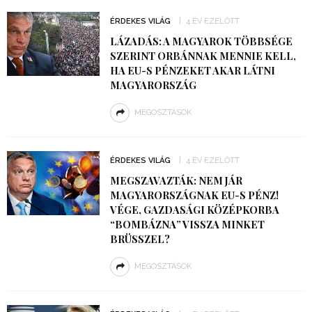
ÉRDEKES VILÁG
4 ÉV EZELŐTT
LÁZADÁS: A MAGYAROK TÖBBSÉGE
SZERINT ORBÁNNAK MENNIE KELL,
HA EU-S PÉNZEKET AKAR LÁTNI
MAGYARORSZÁG
MEGOSZTÁSOK
ÉRDEKES VILÁG
4 ÉV EZELŐTT
MEGSZAVAZTÁK: NEM JÁR
MAGYARORSZÁGNAK EU-S PÉNZ!
VÉGE, GAZDASÁGI KÖZÉPKORBA
“BOMBÁZNA” VISSZA MINKET
BRÜSSZEL?
MEGOSZTÁSOK