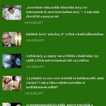
„Szerettem volna nekik odaszólni, hogy ne
temessenek el, mert nem haltam meg” – 6 nap után
ébredt fel a magyar nő
6 ÉV EZELŐTT
Rájöttek, hová “párolog el” a lélek a halál pillanatában
7 ÉV EZELŐTT
A lélek még 42 napig van a Földön a halál után: így
zajlik a lélek univerzummal való egyesülése
7 ÉV EZELŐTT
A gyömbér 10.000-szer erősebb és hatékonyabb, mint
a kemó? Csak a rákos sejteket pusztítja el,
mellékhatások nélkül?
7 ÉV EZELŐTT
10 tudatmanipulációs trükk, amivel irányítják a