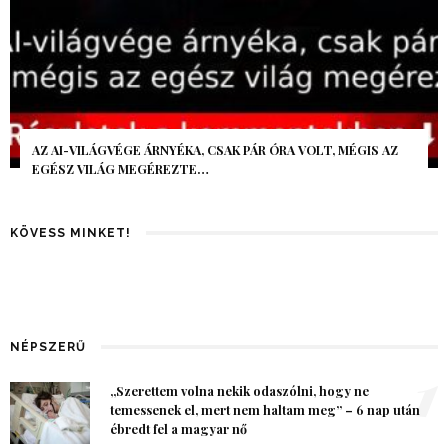
AZ AI-VILÁGVÉGE ÁRNYÉKA, CSAK PÁR ÓRA VOLT, MÉGIS AZ
EGÉSZ VILÁG MEGÉREZTE…
KÖVESS MINKET!
NÉPSZERŰ
1
„Szerettem volna nekik odaszólni, hogy ne
temessenek el, mert nem haltam meg” – 6 nap után
ébredt fel a magyar nő