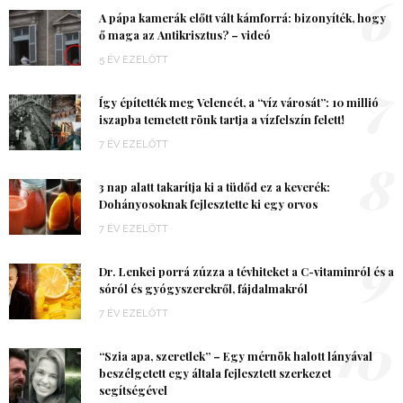
6
A pápa kamerák előtt vált kámforrá: bizonyíték, hogy
ő maga az Antikrisztus? – videó
5 ÉV EZELŐTT
7
Így építették meg Velencét, a “víz városát”: 10 millió
iszapba temetett rönk tartja a vízfelszín felett!
7 ÉV EZELŐTT
8
3 nap alatt takarítja ki a tüdőd ez a keverék:
Dohányosoknak fejlesztette ki egy orvos
7 ÉV EZELŐTT
9
Dr. Lenkei porrá zúzza a tévhiteket a C-vitaminról és a
sóról és gyógyszerekről, fájdalmakról
7 ÉV EZELŐTT
10
“Szia apa, szeretlek” – Egy mérnök halott lányával
beszélgetett egy általa fejlesztett szerkezet
segítségével