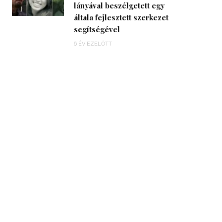
lányával beszélgetett egy
általa fejlesztett szerkezet
segítségével
6 ÉV EZELŐTT