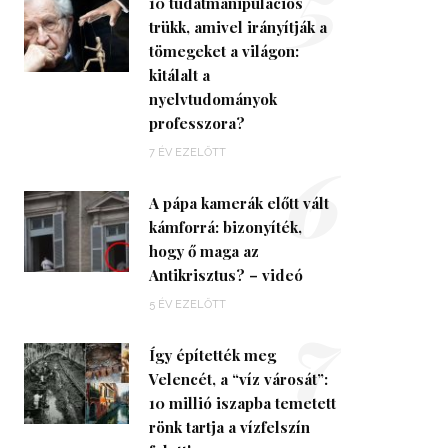
5
10 tudatmanipulációs
trükk, amivel irányítják a
tömegeket a világon:
kitálalt a
nyelvtudományok
professzora?
6
7 ÉV EZELŐTT
A pápa kamerák előtt vált
kámforrá: bizonyíték,
hogy ő maga az
Antikrisztus? – videó
7
5 ÉV EZELŐTT
Így építették meg
Velencét, a “víz városát”:
10 millió iszapba temetett
rönk tartja a vízfelszín