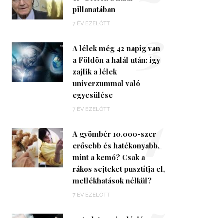
pillanatában
3
7 ÉV EZELŐTT
A lélek még 42 napig van
a Földön a halál után: így
zajlik a lélek
univerzummal való
egyesülése
4
7 ÉV EZELŐTT
A gyömbér 10.000-szer
erősebb és hatékonyabb,
mint a kemó? Csak a
rákos sejteket pusztítja el,
mellékhatások nélkül?
7 ÉV EZELŐTT