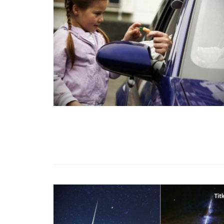
99,13%-OS HA
NULLÁZZA AZ 
EZ A MOTOR!