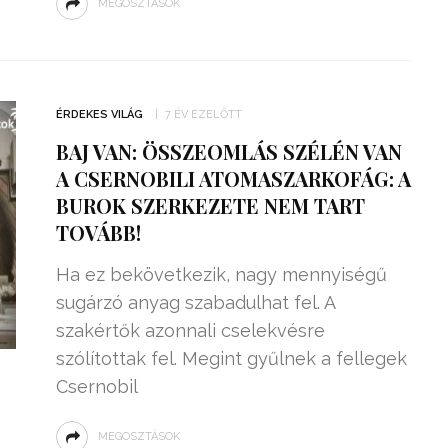
MEGOSZTÁSOK
ÉRDEKES VILÁG
7 ÉV EZELŐTT
BAJ VAN: ÖSSZEOMLÁS SZÉLÉN VAN
A CSERNOBILI ATOMASZARKOFÁG: A
BUROK SZERKEZETE NEM TART
TOVÁBB!
Ha ez bekövetkezik, nagy mennyiségű
sugárzó anyag szabadulhat fel. A
szakértők azonnali cselekvésre
szólítottak fel. Megint gyűlnek a fellegek
Csernobil
MEGOSZTÁSOK