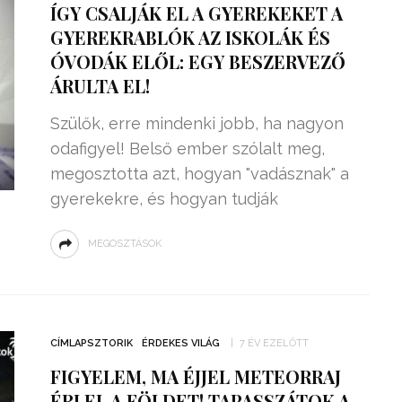
ÍGY CSALJÁK EL A GYEREKEKET A
GYEREKRABLÓK AZ ISKOLÁK ÉS
ÓVODÁK ELŐL: EGY BESZERVEZŐ
ÁRULTA EL!
Szülők, erre mindenki jobb, ha nagyon
odafigyel! Belső ember szólalt meg,
megosztotta azt, hogyan "vadásznak" a
gyerekekre, és hogyan tudják
MEGOSZTÁSOK
ZSENIÁLIS DOLOG TALÁLT KI
HÁROM DIÁK: VÉGTELEN
TÉKONYSÁGGAL
ENERGIÁT
CÍMLAPSZTORIK
ÉRDEKES VILÁG
7 ÉV EZELŐTT
ÁRAMSZÁMLÁT
TERMELHETNÉNEK A
FIGYELEM, MA ÉJJEL METEORRAJ
FEKVŐRENDŐRÖK!
ÉRI EL A FÖLDET! TAPASSZÁTOK A