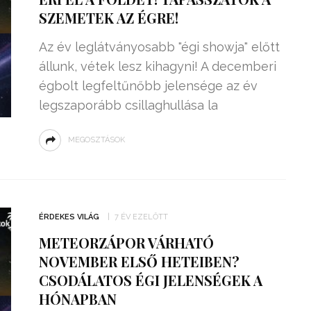
SZEMETEK AZ ÉGRE!
Az év leglátványosabb "égi showja" előtt
állunk, vétek lesz kihagyni! A decemberi
égbolt legfeltűnőbb jelensége az év
legszaporább csillaghullása la
MEGOSZTÁSOK
ÉRDEKES VILÁG
7 ÉV EZELŐTT
METEORZÁPOR VÁRHATÓ
NOVEMBER ELSŐ HETEIBEN?
CSODÁLATOS ÉGI JELENSÉGEK A
HÓNAPBAN