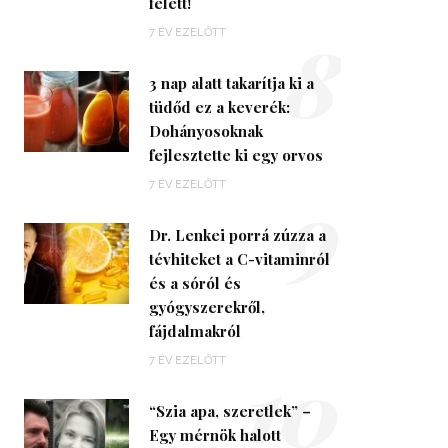
felett!
8
7 ÉV EZELŐTT
3 nap alatt takarítja ki a
tüdőd ez a keverék:
Dohányosoknak
fejlesztette ki egy orvos
9
7 ÉV EZELŐTT
Dr. Lenkei porrá zúzza a
tévhiteket a C-vitaminról
és a sóról és
gyógyszerekről,
fájdalmakról
10
7 ÉV EZELŐTT
“Szia apa, szeretlek” –
Egy mérnök halott