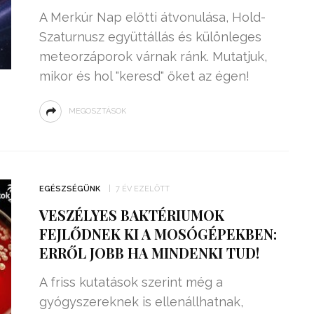
A Merkúr Nap előtti átvonulása, Hold-
Szaturnusz együttállás és különleges
meteorzáporok várnak ránk. Mutatjuk,
mikor és hol "keresd" őket az égen!
MEGOSZTÁSOK
EGÉSZSÉGÜNK
7 ÉV EZELŐTT
VESZÉLYES BAKTÉRIUMOK
FEJLŐDNEK KI A MOSÓGÉPEKBEN:
ERRŐL JOBB HA MINDENKI TUD!
A friss kutatások szerint még a
gyógyszereknek is ellenállhatnak,