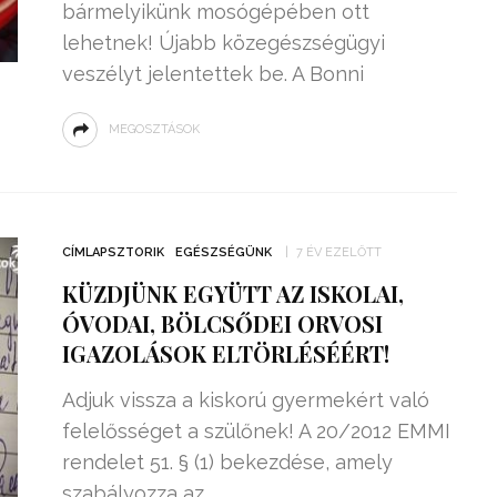
bármelyikünk mosógépében ott
lehetnek! Újabb közegészségügyi
veszélyt jelentettek be. A Bonni
MEGOSZTÁSOK
CÍMLAPSZTORIK
EGÉSZSÉGÜNK
7 ÉV EZELŐTT
KÜZDJÜNK EGYÜTT AZ ISKOLAI,
ÓVODAI, BÖLCSŐDEI ORVOSI
IGAZOLÁSOK ELTÖRLÉSÉÉRT!
Adjuk vissza a kiskorú gyermekért való
felelősséget a szülőnek! A 20/2012 EMMI
rendelet 51. § (1) bekezdése, amely
szabályozza az