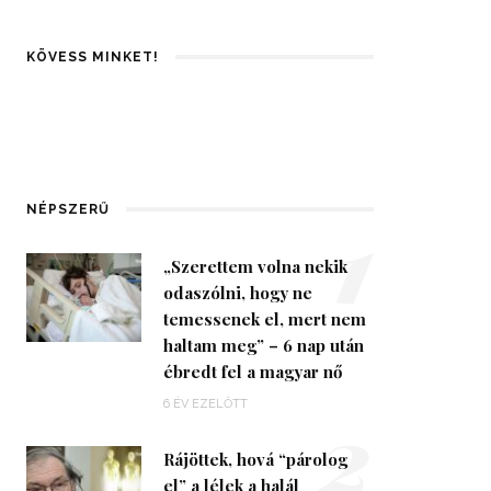
KÖVESS MINKET!
1
NÉPSZERŰ
„Szerettem volna nekik
odaszólni, hogy ne
temessenek el, mert nem
haltam meg” – 6 nap után
ébredt fel a magyar nő
2
6 ÉV EZELŐTT
Rájöttek, hová “párolog
el” a lélek a halál