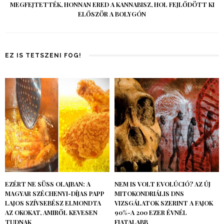
MEGFEJTETTÉK, HONNAN ERED A KANNABISZ, HOL FEJLŐDÖTT KI
ELŐSZÖR A BOLYGÓN
EZ IS TETSZENI FOG!
EZÉRT NE SÜSS OLAJBAN: A
NEM IS VOLT EVOLÚCIÓ? AZ ÚJ
MAGYAR SZÉCHENYI-DÍJAS PAPP
MITOKONDRIÁLIS DNS
LAJOS SZÍVSEBÉSZ ELMONDTA
VIZSGÁLATOK SZERINT A FAJOK
AZ OKOKAT, AMIRŐL KEVESEN
90%-A 200 EZER ÉVNÉL
TUDNAK
FIATALABB