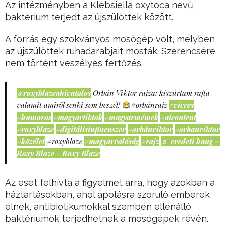
Az intézményben a Klebsiella oxytoca nevű
baktérium terjedt az újszülöttek között.
A forrás egy szokványos mosógép volt, melyben
az újszülöttek ruhadarabjait mosták. Szerencsére
nem történt veszélyes fertőzés.
@roxyblazeahivatalos
Orbán Viktor rajza: kiszúrtam rajta
valamit amiről senki sem beszél!
#orbánrajz
#vicces
#humoros
#magyartiktok
#magyarmémek
#aicontent
#roxyblaze
#digitálisinfluenszer
#orbánviktor
#orbanviktor
#közélet
#roxyblaze
#magyarvalóság
#rajz
♬ eredeti hang –
Roxy Blaze - Roxy Blaze
Az eset felhívta a figyelmet arra, hogy azokban a
háztartásokban, ahol ápolásra szoruló emberek
élnek, antibiotikumokkal szemben ellenálló
baktériumok terjedhetnek a mosógépek révén.