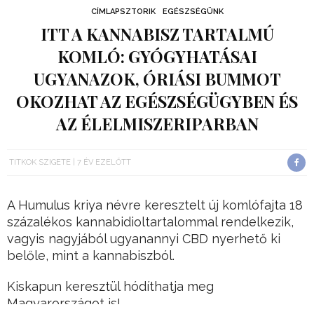
CÍMLAPSZTORIK
EGÉSZSÉGÜNK
ITT A KANNABISZ TARTALMÚ
KOMLÓ: GYÓGYHATÁSAI
UGYANAZOK, ÓRIÁSI BUMMOT
OKOZHAT AZ EGÉSZSÉGÜGYBEN ÉS
AZ ÉLELMISZERIPARBAN
TITKOK SZIGETE
7 ÉV EZELŐTT
A Humulus kriya névre keresztelt új komlófajta 18
százalékos kannabidioltartalommal rendelkezik,
vagyis nagyjából ugyanannyi CBD nyerhető ki
belőle, mint a kannabiszból.
Kiskapun keresztül hódíthatja meg
Magyarországot is!