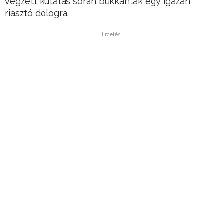
végzett kutatás során bukkantak egy igazán
riasztó dologra.
Hirdetés