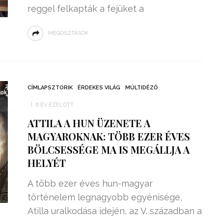
reggel felkapták a fejüket a
MEGOSZTÁSOK
CÍMLAPSZTORIK
ÉRDEKES VILÁG
MÚLTIDÉZŐ
6 ÉV EZELŐTT
ATTILA A HUN ÜZENETE A
MAGYAROKNAK: TÖBB EZER ÉVES
BÖLCSESSÉGE MA IS MEGÁLLJA A
HELYÉT
A több ezer éves hun-magyar
történelem legnagyobb egyénisége,
Atilla uralkodása idején, az V. században a