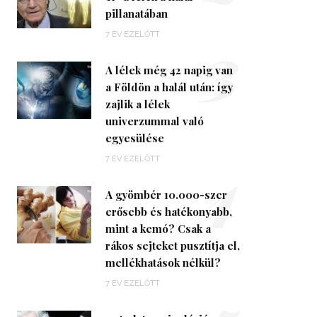
pillanatában
3
7 ÉV EZELŐTT
A lélek még 42 napig van
a Földön a halál után: így
zajlik a lélek
univerzummal való
egyesülése
4
7 ÉV EZELŐTT
A gyömbér 10.000-szer
erősebb és hatékonyabb,
mint a kemó? Csak a
rákos sejteket pusztítja el,
mellékhatások nélkül?
7 ÉV EZELŐTT