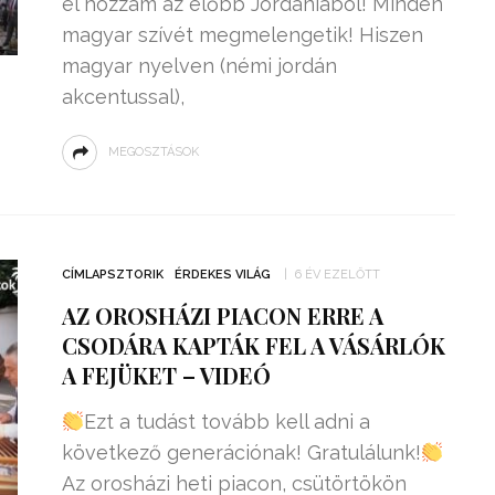
el hozzám az előbb Jordániából! Minden
magyar szívét megmelengetik! Hiszen
magyar nyelven (némi jordán
akcentussal),
MEGOSZTÁSOK
CÍMLAPSZTORIK
ÉRDEKES VILÁG
6 ÉV EZELŐTT
AZ OROSHÁZI PIACON ERRE A
CSODÁRA KAPTÁK FEL A VÁSÁRLÓK
A FEJÜKET – VIDEÓ
Ezt a tudást tovább kell adni a
következő generációnak! Gratulálunk!
Az orosházi heti piacon, csütörtökön