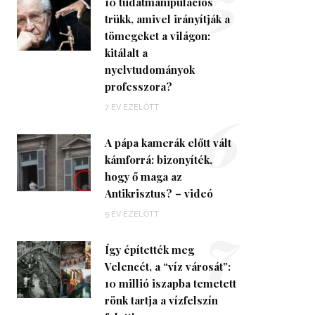
5
10 tudatmanipulációs
trükk, amivel irányítják a
tömegeket a világon:
kitálalt a
nyelvtudományok
professzora?
6
7 ÉV EZELŐTT
A pápa kamerák előtt vált
kámforrá: bizonyíték,
hogy ő maga az
Antikrisztus? – videó
7
5 ÉV EZELŐTT
Így építették meg
Velencét, a “víz városát”:
10 millió iszapba temetett
rönk tartja a vízfelszín