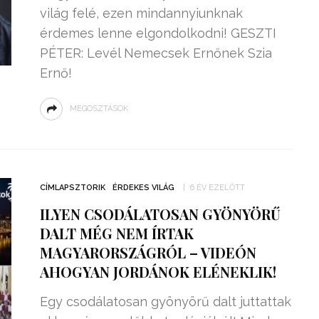
világ felé, ezen mindannyiunknak
érdemes lenne elgondolkodni! GESZTI
PÉTER: Levél Nemecsek Ernőnek Szia
Ernő!
MEGOSZTÁSOK
CÍMLAPSZTORIK
ÉRDEKES VILÁG
6 ÉV EZELŐTT
ILYEN CSODÁLATOSAN GYÖNYÖRŰ
DALT MÉG NEM ÍRTAK
MAGYARORSZÁGRÓL – VIDEÓN
AHOGYAN JORDÁNOK ELÉNEKLIK!
Egy csodálatosan gyönyörű dalt juttattak