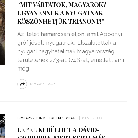
“MIT VÁRTATOK, MAGYAROK?
UGYANENNEK A NYUGATNAK
KÖSZÖNHETJÜK TRIANONT!”
Az ítélet hamarosan eljön, amit Apponyi
gróf jósolt nyugatnak… Elszakították a
nyugati nagyhatalmak Magyarország
területének 2/3-át. (74%-át, emellett ami
még
MEGOSZTÁSOK
ZSENIÁLIS DOLOG TALÁLT KI
HÁROM DIÁK: VÉGTELEN
TÉKONYSÁGGAL
ENERGIÁT
CÍMLAPSZTORIK
ÉRDEKES VILÁG
6 ÉV EZELŐTT
ÁRAMSZÁMLÁT
TERMELHETNÉNEK A
LEPEL KERÜLHET A DÁVID-
FEKVŐRENDŐRÖK!
SZOBORRA, MERT SÉRTI MÁS