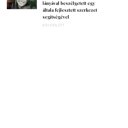
lányával beszélgetett egy
általa fejlesztett szerkezet
segítségével
6 ÉV EZELŐTT