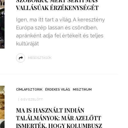
VALLÁSÚAK ÉRZÉKENYSÉGÉT
Igen, ma itt tart a világ. A keresztény
Európa szép lassan és csöndben,
apránként adja fel értékeit és teljes
kultúráját
MEGOSZTÁSOK
CÍMLAPSZTORIK
ÉRDEKES VILÁG
MISZTIKUM
6 ÉV EZELŐTT
MA IS HASZNÁLT INDIÁN
TALÁLMÁNYOK: MÁR AZELŐTT
ISMERTÉK, HOGY KOLUMBUSZ