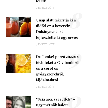
felett!
8
7 ÉV EZELŐTT
3 nap alatt takarítja ki a
tüdőd ez a keverék:
Dohányosoknak
fejlesztette ki egy orvos
9
7 ÉV EZELŐTT
Dr. Lenkei porrá zúzza a
tévhiteket a C-vitaminról
és a sóról és
gyógyszerekről,
fájdalmakról
10
7 ÉV EZELŐTT
“Szia apa, szeretlek” –
Egy mérnök halott