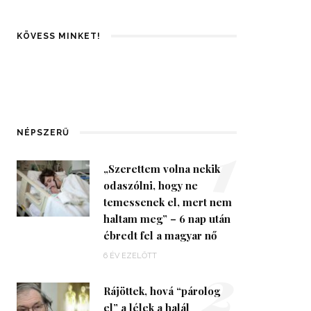
KÖVESS MINKET!
1
NÉPSZERŰ
„Szerettem volna nekik
odaszólni, hogy ne
temessenek el, mert nem
haltam meg” – 6 nap után
ébredt fel a magyar nő
2
6 ÉV EZELŐTT
Rájöttek, hová “párolog
el” a lélek a halál