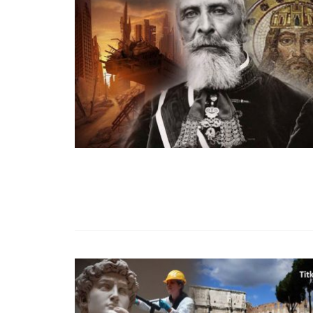
99,13%-OS HA
NULLÁZZA AZ 
EZ A MOTOR!