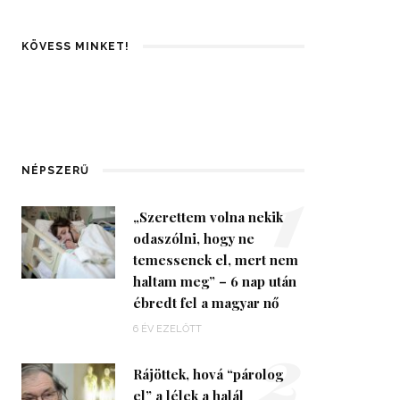
KÖVESS MINKET!
1
NÉPSZERŰ
„Szerettem volna nekik
odaszólni, hogy ne
temessenek el, mert nem
haltam meg” – 6 nap után
ébredt fel a magyar nő
2
6 ÉV EZELŐTT
Rájöttek, hová “párolog
el” a lélek a halál