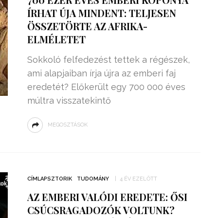
ÍRHAT ÚJA MINDENT: TELJESEN
ÖSSZETÖRTE AZ AFRIKA-
ELMÉLETET
Sokkoló felfedezést tettek a régészek,
ami alapjaiban írja újra az emberi faj
eredetét? Előkerült egy 700 000 éves
múltra visszatekintő
MEGOSZTÁSOK
CÍMLAPSZTORIK
TUDOMÁNY
4 ÉV EZELŐTT
AZ EMBERI VALÓDI EREDETE: ŐSI
CSÚCSRAGADOZÓK VOLTUNK?