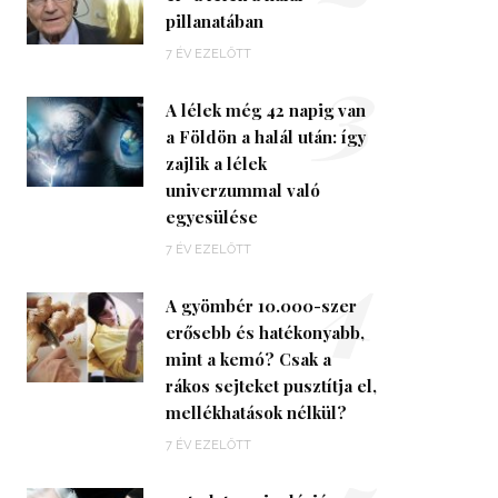
pillanatában
3
7 ÉV EZELŐTT
A lélek még 42 napig van
a Földön a halál után: így
zajlik a lélek
univerzummal való
egyesülése
4
7 ÉV EZELŐTT
A gyömbér 10.000-szer
erősebb és hatékonyabb,
mint a kemó? Csak a
rákos sejteket pusztítja el,
mellékhatások nélkül?
7 ÉV EZELŐTT