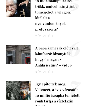
5
10 tudatmanipulációs
trükk, amivel irányítják a
tömegeket a világon:
kitálalt a
nyelvtudományok
professzora?
6
7 ÉV EZELŐTT
A pápa kamerák előtt vált
kámforrá: bizonyíték,
hogy ő maga az
Antikrisztus? – videó
7
5 ÉV EZELŐTT
Így építették meg
Velencét, a “víz városát”:
10 millió iszapba temetett
rönk tartja a vízfelszín