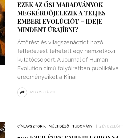
EZEK AZ ŐSI MARADVÁNYOK
MEGKÉRDŐJELEZIK A TELJES
EMBERI EVOLÚCIÓT – IDEJE
MINDENT ÚRAJÍRNI?
Áttörést és világszenácziót hozó
felfedezést tehetett egy nemzetközi
kutatócsoport. A Journal of Human
Evolution című folyóiratban publikálva
eredményeiket a Kínai
MEGOSZTÁSOK
ZSENIÁLIS DOLOG TALÁLT KI
HÁROM DIÁK: VÉGTELEN
TÉKONYSÁGGAL
ENERGIÁT
ÁRAMSZÁMLÁT
TERMELHETNÉNEK A
CÍMLAPSZTORIK
MÚLTIDÉZŐ
TUDOMÁNY
4 ÉV EZELŐTT
FEKVŐRENDŐRÖK!
700 EZER ÉVES EMBERI KOPONYA