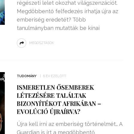
régészeti lelet okozhat világszenzációt.
Megdöbbentő felfedezés írhatja újra az
emberiség eredetét? Több
tanulmányban mutatták be kínai
MEGOSZTÁSOK
TUDOMÁNY
6 ÉV EZELŐTT
ISMERETLEN ŐSEMBEREK
LÉTEZÉSÉRE TALÁLTAK
BIZONYÍTÉKOT AFRIKÁBAN –
EVOLÚCIÓ ÚJRAÍRVA?
Újra kell írni az emberiség történelmét… A
Guardian is írt a megdöbbentő