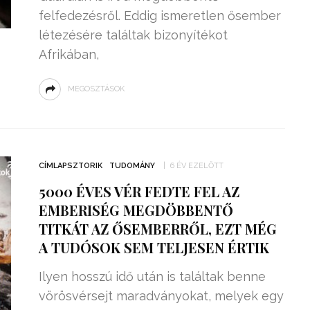
felfedezésről. Eddig ismeretlen ősember
létezésére találtak bizonyítékot
Afrikában,
MEGOSZTÁSOK
CÍMLAPSZTORIK
TUDOMÁNY
6 ÉV EZELŐTT
5000 ÉVES VÉR FEDTE FEL AZ
EMBERISÉG MEGDÖBBENTŐ
TITKÁT AZ ŐSEMBERRŐL, EZT MÉG
A TUDÓSOK SEM TELJESEN ÉRTIK
Ilyen hosszú idő után is találtak benne
vörösvérsejt maradványokat, melyek egy