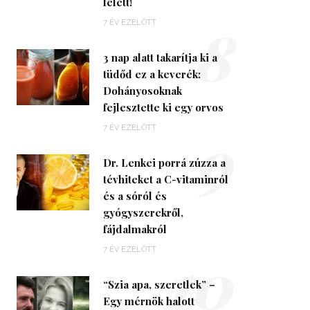
felett!
8
7 ÉV EZELŐTT
3 nap alatt takarítja ki a
tüdőd ez a keverék:
Dohányosoknak
fejlesztette ki egy orvos
9
7 ÉV EZELŐTT
Dr. Lenkei porrá zúzza a
tévhiteket a C-vitaminról
és a sóról és
gyógyszerekről,
fájdalmakról
10
7 ÉV EZELŐTT
“Szia apa, szeretlek” –
Egy mérnök halott