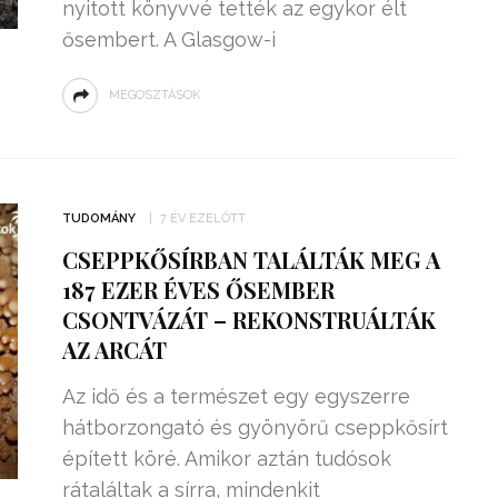
nyitott könyvvé tették az egykor élt
ősembert. A Glasgow-i
MEGOSZTÁSOK
TUDOMÁNY
7 ÉV EZELŐTT
CSEPPKŐSÍRBAN TALÁLTÁK MEG A
187 EZER ÉVES ŐSEMBER
CSONTVÁZÁT – REKONSTRUÁLTÁK
AZ ARCÁT
Az idő és a természet egy egyszerre
hátborzongató és gyönyörű cseppkősírt
épített köré. Amikor aztán tudósok
rátaláltak a sírra, mindenkit