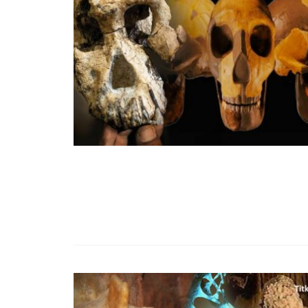
99,13%-OS HA
NULLÁZZA AZ 
EZ A MOTOR!