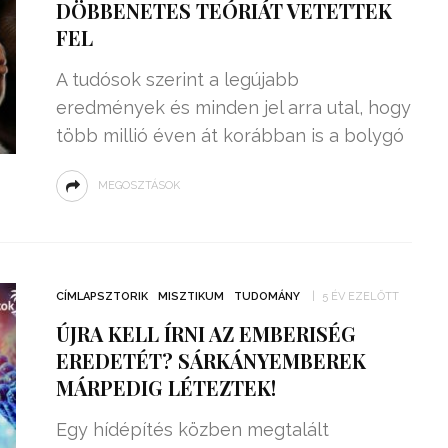
DÖBBENETES TEÓRIÁT VETETTEK
FEL
A tudósok szerint a legújabb
eredmények és minden jel arra utal, hogy
több millió éven át korábban is a bolygó
MEGOSZTÁSOK
CÍMLAPSZTORIK
MISZTIKUM
TUDOMÁNY
5 ÉV EZELŐTT
ÚJRA KELL ÍRNI AZ EMBERISÉG
EREDETÉT? SÁRKÁNYEMBEREK
MÁRPEDIG LÉTEZTEK!
Egy hídépítés közben megtalált