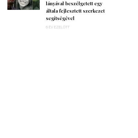
lányával beszélgetett egy
általa fejlesztett szerkezet
segítségével
6 ÉV EZELŐTT