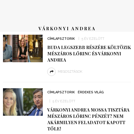
VÁRKONYI ANDREA
CÍMLAPSZTORIK
5 ÉV EZELŐTT
BUDA LEGSZEBB RÉSZÉRE KÖLTÖZIK
MÉSZÁROS LŐRINC ÉS VÁRKONYI
ANDREA
MEGOSZTÁSOK
CÍMLAPSZTORIK
ÉRDEKES VILÁG
5 ÉV EZELŐTT
VÁRKONYI ANDREA MOSSA TISZTÁRA
MÉSZÁROS LŐRINC PÉNZÉT? NEM
AKÁRMILYEN FELADATOT KAPOTT
TŐLE!