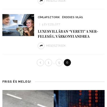
MEGOSZTÁSOK
CÍMLAPSZTORIK
ÉRDEKES VILÁG
5 ÉV EZELŐTT
LUXUSVILLÁBAN “VERETI” A NER-
FELESÉG, VÁRKONYI ANDREA
MEGOSZTÁSOK
…
1
5
6
FRISS ÉS MELEG!