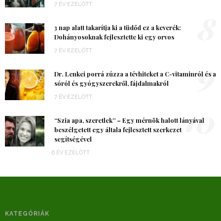
7 ÉV EZELŐTT
8
3 nap alatt takarítja ki a tüdőd ez a keverék:
Dohányosoknak fejlesztette ki egy orvos
7 ÉV EZELŐTT
9
Dr. Lenkei porrá zúzza a tévhiteket a C-vitaminról és a
sóról és gyógyszerekről, fájdalmakról
7 ÉV EZELŐTT
10
“Szia apa, szeretlek” – Egy mérnök halott lányával
beszélgetett egy általa fejlesztett szerkezet
segítségével
6 ÉV EZELŐTT
KATEGÓRIÁK