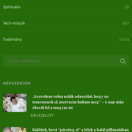
Spirituális
38
Tech-Kütyük
387
Tudomány
2 624
NÉPSZERŰEK
„Szerettem volna nekik odaszólni, hogy ne
temessenek el, mert nem haltam meg” – 6 nap után
ébredt fel a magyar nő
6 ÉV EZELŐTT
Rájöttek, hová “párolog el” a lélek a halál pillanatában