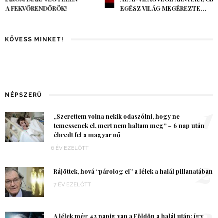
EGÉSZ VILÁG MEGÉREZTE…
KÖVESS MINKET!
NÉPSZERŰ
1
„Szerettem volna nekik odaszólni, hogy ne
temessenek el, mert nem haltam meg” – 6 nap után
ébredt fel a magyar nő
6 ÉV EZELŐTT
2
Rájöttek, hová “párolog el” a lélek a halál pillanatában
7 ÉV EZELŐTT
3
A lélek még 42 napig van a Földön a halál után: így