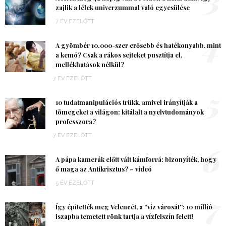
zajlik a lélek univerzummal való egyesülése
7 ÉV EZELŐTT
4
A gyömbér 10.000-szer erősebb és hatékonyabb, mint
a kemó? Csak a rákos sejteket pusztítja el,
mellékhatások nélkül?
7 ÉV EZELŐTT
5
10 tudatmanipulációs trükk, amivel irányítják a
tömegeket a világon: kitálalt a nyelvtudományok
professzora?
7 ÉV EZELŐTT
6
A pápa kamerák előtt vált kámforrá: bizonyíték, hogy
ő maga az Antikrisztus? – videó
5 ÉV EZELŐTT
7
Így építették meg Velencét, a “víz városát”: 10 millió
iszapba temetett rönk tartja a vízfelszín felett!