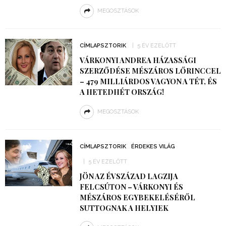
MEGOSZTÁSOK
CÍMLAPSZTORIK
5 ÉV EZELŐTT
VÁRKONYI ANDREA HÁZASSÁGI
SZERZŐDÉSE MÉSZÁROS LŐRINCCEL
– 479 MILLIÁRDOS VAGYON A TÉT, ÉS
A HETEDHÉT ORSZÁG!
MEGOSZTÁSOK
CÍMLAPSZTORIK
ÉRDEKES VILÁG
5 ÉV EZELŐTT
JÖN AZ ÉVSZÁZAD LAGZIJA
FELCSÚTON – VÁRKONYI ÉS
MÉSZÁROS EGYBEKELÉSÉRŐL
SUTTOGNAK A HELYIEK