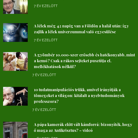
7 ÉV EZELŐTT
A lélek még 42 napig van a Földön a halál után: így
zajlik a lélek univerzummal való egyesülése
7 ÉV EZELŐTT
A gyömbér 10.000-szer erősebb és hatékonyabb, mint
a kemó? Csak a rákos sejteket pusztítja el,
mellékhatások nélkül?
7 ÉV EZELŐTT
10 tudatmanipulációs trükk, amivel irányítják a
tömegeket a világon: kitálalt a nyelvtudományok
professzora?
7 ÉV EZELŐTT
A pápa kamerák előtt vált kámforrá: bizonyíték, hogy
ő maga az Antikrisztus? – videó