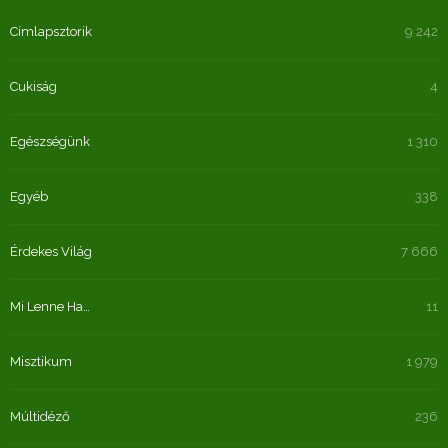
Címlapsztorik
9 242
Cukiság
4
Egészségünk
1 310
Egyéb
338
Érdekes Világ
7 666
Mi Lenne Ha…
11
Misztikum
1 979
Múltidéző
236