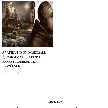
A VATIKÁN LEGMOCSKOSABB
ÉJSZAKÁJA: A GESZTENYE-
BANKETT, AMIRŐL NEM
BESZÉLNEK
2 ÉV EZELŐTT
TUDOMÁNY