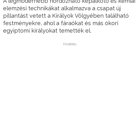
A legmodernebb hordozható képalkotó és kémiai
elemzési technikákat alkalmazva a csapat új
pillantást vetett a Királyok Völgyében található
festményekre, ahol a fáraókat és más ókori
egyiptomi királyokat temették el.
Hirdetés