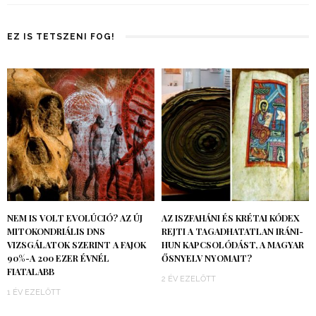
EZ IS TETSZENI FOG!
NEM IS VOLT EVOLÚCIÓ? AZ ÚJ
AZ ISZFAHÁNI ÉS KRÉTAI KÓDEX
MITOKONDRIÁLIS DNS
REJTI A TAGADHATATLAN IRÁNI-
VIZSGÁLATOK SZERINT A FAJOK
HUN KAPCSOLÓDÁST, A MAGYAR
90%-A 200 EZER ÉVNÉL
ŐSNYELV NYOMAIT?
FIATALABB
2 ÉV EZELŐTT
1 ÉV EZELŐTT