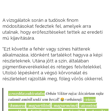
A vizsgálatok során a tudósok finom
módosításokat fedeztek fel, amelyek arra
utalnak, hogy erőfeszítéseket tettek az eredeti
mű kijavítására.
“Ezt követte a fehér vagy színes hátterek
alkalmazása, időnként tartalékot hagyva a képi
részleteknek. Utána jött a szín, általában
pigmentkeverékekkel és réteges felvitelekkel.
Utolsó lépésként a végső körvonalat és
részleteket rajzolták meg, főleg vörös okkerrel.
@roxyblazeahivatalos
Orbán Viktor rajza: kiszúrtam rajta
valamit amiről senki sem beszél!
#orbánrajz
#vicces
#humoros
#magyartiktok
#magyarmémek
#aicontent