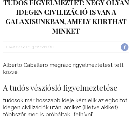
TUDÓS FIGYELMEZTET: NÉGY OLYAN
IDEGEN CIVILIZÁCIÓ IS VAN A
GALAXISUNKBAN, AMELY KIIRTHAT
MINKET
TITKOK SZIGETE
3 ÉV EZELŐTT
Alberto Caballero megrázó figyelmeztetést tett
közzé.
A tudós vészjósló figyelmeztetése
tudósok már hosszabb ideje kémlelik az égboltot
idegen civilizációk után, amiket (illetve akiket)
többször meg is próbáltak „felhívni”.
Természetesen nem hagyományos telefonálásról