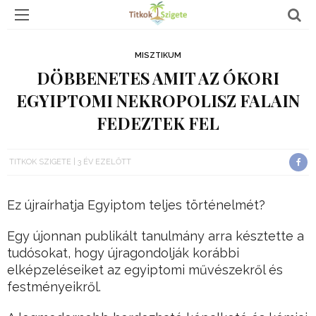
MISZTIKUM
DÖBBENETES AMIT AZ ÓKORI
EGYIPTOMI NEKROPOLISZ FALAIN
FEDEZTEK FEL
TITKOK SZIGETE
3 ÉV EZELŐTT
Ez újraírhatja Egyiptom teljes történelmét?
Egy újonnan publikált tanulmány arra késztette a
tudósokat, hogy újragondolják korábbi
elképzeléseiket az egyiptomi művészekről és
festményeikről.