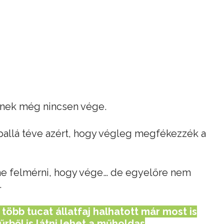
minek még nincsen vége.
pallá téve azért, hogy végleg megfékezzék a
tne felmérni, hogy vége… de egyelőre nem
.
több tucat állatfaj halhatott már most is
űrből is látni lehet a műholdas