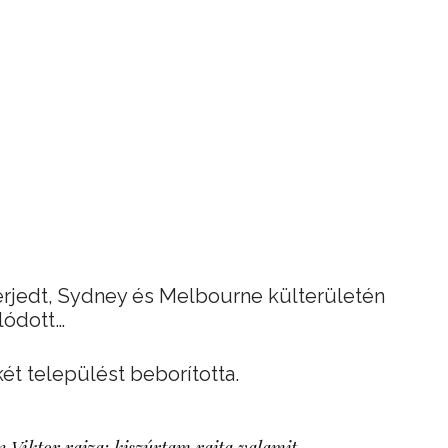
terjedt, Sydney és Melbourne külterületén
lódott…
ét települést beborította.