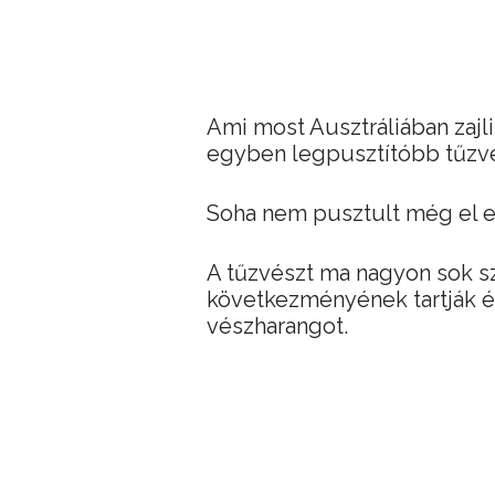
Ami most Ausztráliában zajli
egyben legpusztítóbb tűzv
Soha nem pusztult még el enn
A tűzvészt ma nagyon sok s
következményének tartják 
vészharangot.