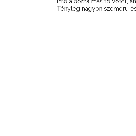
Íme a borzalmas felvétel, am
Tényleg nagyon szomorú és