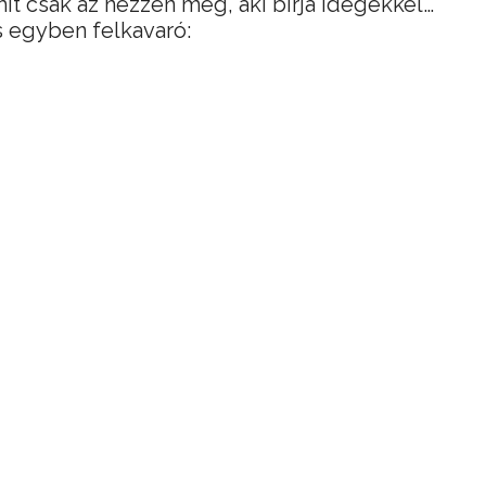
it csak az nézzen meg, aki bírja idegekkel…
 egyben felkavaró: