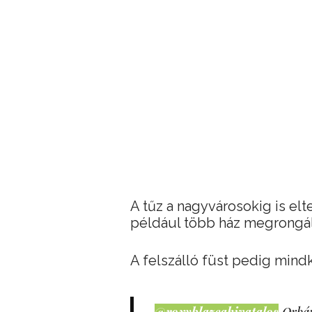
A tűz a nagyvárosokig is el
például több ház megrongá
A felszálló füst pedig mindk