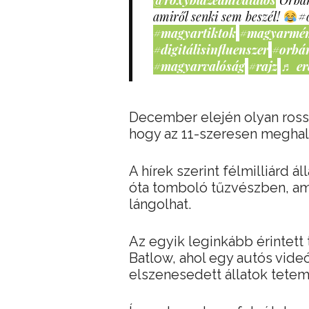
@roxyblazeahivatalos
Orbán
amiről senki sem beszél!
#
#magyartiktok
#magyarmé
#digitálisinfluenszer
#orbá
#magyarvalóság
#rajz
♬ er
December elején olyan ross
hogy az 11-szeresen meghal
A hírek szerint félmilliárd á
óta tomboló tűzvészben, am
lángolhat.
Az egyik leginkább érintett 
Batlow, ahol egy autós vide
elszenesedett állatok tetem