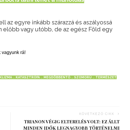
ell az egyre inkább szárazzá és aszályossá
en előbb vagy utóbb, de az egész Föld egy
 vagyunk rá!
KLIZMA
KATASZTRÓFA
MEGDÖBBENTŐ
SZOMORÚ
TERMÉSZET
KÖVETKEZŐ CIKK
TRIANON VÉGIG ELTERELÉS VOLT: EZ ÁLLT
MINDEN IDŐK LEGNAGYOBB TÖRTÉNELMI