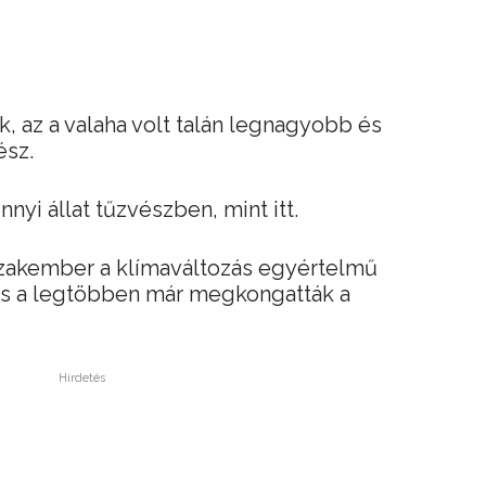
k, az a valaha volt talán legnagyobb és
ész.
yi állat tűzvészben, mint itt.
zakember a klímaváltozás egyértelmű
és a legtöbben már megkongatták a
Hirdetés