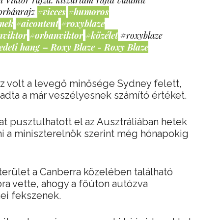
 Viktor rajza: kiszúrtam rajta valamit
orbánrajz
#vicces
#humoros
mek
#aicontent
#roxyblaze
nviktor
#orbanviktor
#közélet
#roxyblaze
edeti hang – Roxy Blaze - Roxy Blaze
z volt a levegő minősége Sydney felett,
adta a már veszélyesnek számító értéket.
llat pusztulhatott el az Ausztráliában hetek
i a miniszterelnök szerint még hónapokig
terület a Canberra közelében található
óra vette, ahogy a főúton autózva
ei fekszenek.