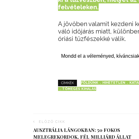
felvételeken.
A jövőben valamit kezdeni k
váló időjárás miatt, különb
óriási tűzfészekké válik.
Mondd el a véleményed, kíváncsiak
FÖLDÜNK
HIHETETLEN
KATA
CÍMKÉK
TÖMEGES KIHALÁS
ELŐZŐ CIKK
AUSZTRÁLIA LÁNGOKBAN: 50 FOKOS
MELEGREKORDOK, FÉL MILLIÁRD ÁLLAT