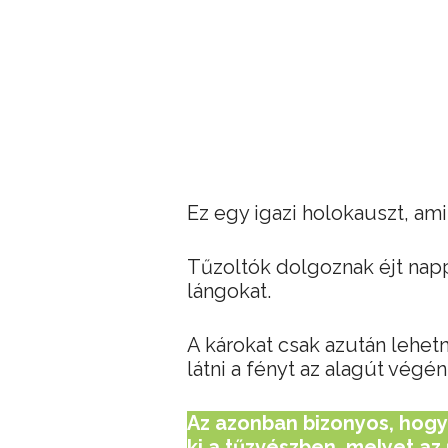
Ez egy igazi holokauszt, a
Tűzoltók dolgoznak éjt nap
lángokat.
A károkat csak azután lehe
látni a fényt az alagút végén
Az azonban bizonyos, hogy 
ki a tűzvészben, melyet az 