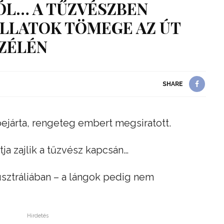
ÓL… A TŰZVÉSZBEN
LLATOK TÖMEGE AZ ÚT
ZÉLÉN
SHARE
bejárta, rengeteg embert megsiratott.
ja zajlik a tűzvész kapcsán…
sztráliában – a lángok pedig nem
Hirdetés