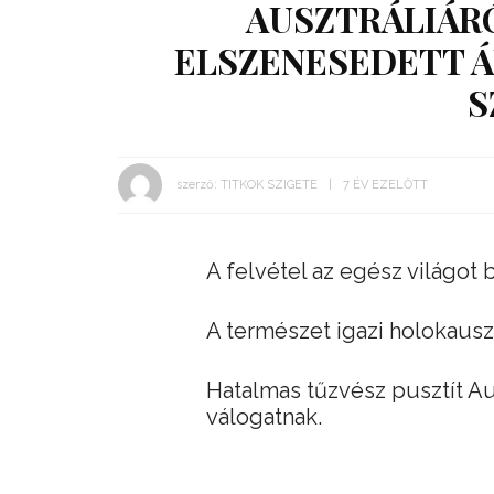
AUSZTRÁLIÁR
ELSZENESEDETT Á
S
szerző:
TITKOK SZIGETE
7 ÉV EZELŐTT
A felvétel az egész világot 
A természet igazi holokauszt
Hatalmas tűzvész pusztít Au
válogatnak.